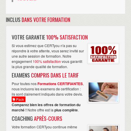
INCLUS
DANS VOTRE FORMATION
VOTRE GARANTIE
100% SATISFACTION
Si vous estimez que CERTyou n'a pas su
répondre à votre attente, vous serez invité sur
une autre session de formation. Notre
engagement
100% satisfaction
vous garantit
la plus grande qualité de formation.
EXAMENS
COMPRIS DANS LE TARIF
Pour toutes nos
Formations CERTIFIANTES
,
nous incluons les examens de certification :
ils sont clairement indiqués dans votre devis.
Pack
Comparez bien les offres de formation du
marché !
Notre offre est la
plus complète
.
COACHING
APRÈS-COURS
Votre formation CERTyou continue même