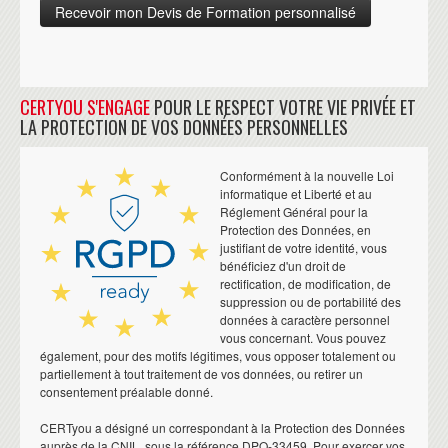
CERTYOU S'ENGAGE
POUR LE RESPECT VOTRE VIE PRIVÉE ET
LA PROTECTION DE VOS DONNÉES PERSONNELLES
Conformément à la nouvelle Loi
informatique et Liberté et au
Réglement Général pour la
Protection des Données, en
justifiant de votre identité, vous
bénéficiez d'un droit de
rectification, de modification, de
suppression ou de portabilité des
données à caractère personnel
vous concernant. Vous pouvez
également, pour des motifs légitimes, vous opposer totalement ou
partiellement à tout traitement de vos données, ou retirer un
consentement préalable donné.
CERTyou a désigné un correspondant à la Protection des Données
auprès de la CNIL, sous la référence DPO-33459. Pour exercer vos