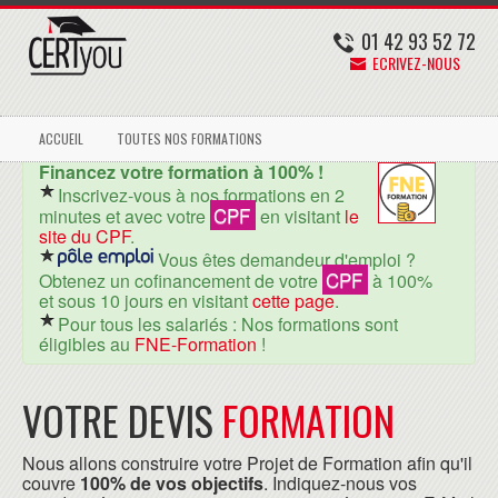
01 42 93 52 72
ECRIVEZ-NOUS
ACCUEIL
TOUTES NOS FORMATIONS
Financez votre formation à 100% !
Inscrivez-vous à nos formations en 2
CPF
minutes et avec votre
en visitant
le
site du CPF
.
Vous êtes demandeur d'emploi ?
CPF
Obtenez un cofinancement de votre
à 100%
et sous 10 jours en visitant
cette page
.
Pour tous les salariés : Nos formations sont
éligibles au
FNE-Formation
!
VOTRE DEVIS
FORMATION
Nous allons construire votre Projet de Formation afin qu'il
couvre
100% de vos objectifs
. Indiquez-nous vos