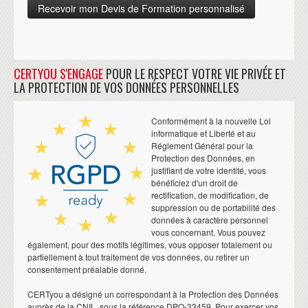
CERTYOU S'ENGAGE
POUR LE RESPECT VOTRE VIE PRIVÉE ET
LA PROTECTION DE VOS DONNÉES PERSONNELLES
Conformément à la nouvelle Loi
informatique et Liberté et au
Réglement Général pour la
Protection des Données, en
justifiant de votre identité, vous
bénéficiez d'un droit de
rectification, de modification, de
suppression ou de portabilité des
données à caractère personnel
vous concernant. Vous pouvez
également, pour des motifs légitimes, vous opposer totalement ou
partiellement à tout traitement de vos données, ou retirer un
consentement préalable donné.
CERTyou a désigné un correspondant à la Protection des Données
auprès de la CNIL, sous la référence DPO-33459. Pour exercer vos