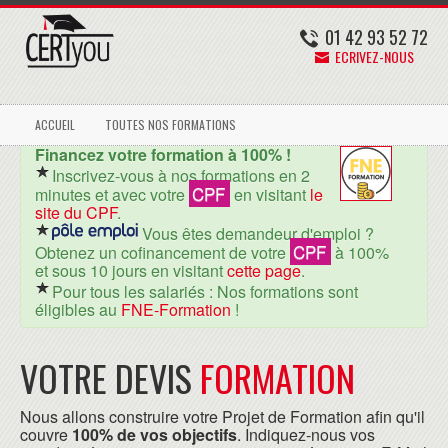
01 42 93 52 72
ECRIVEZ-NOUS
ACCUEIL
TOUTES NOS FORMATIONS
Financez votre formation à 100% !
Inscrivez-vous à nos formations en 2
CPF
minutes et avec votre
en visitant
le
site du CPF
.
Vous êtes demandeur d'emploi ?
CPF
Obtenez un cofinancement de votre
à 100%
et sous 10 jours en visitant
cette page
.
Pour tous les salariés : Nos formations sont
éligibles au
FNE-Formation
!
VOTRE DEVIS
FORMATION
Nous allons construire votre Projet de Formation afin qu'il
couvre
100% de vos objectifs
. Indiquez-nous vos