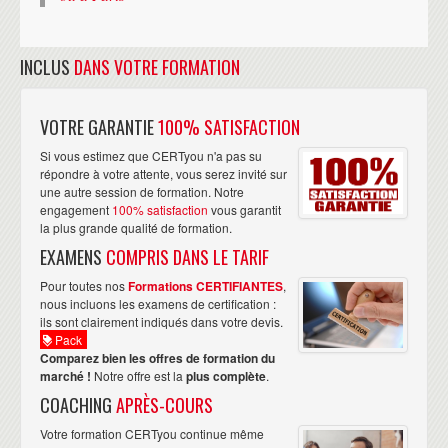
INCLUS
DANS VOTRE FORMATION
VOTRE GARANTIE
100% SATISFACTION
Si vous estimez que CERTyou n'a pas su
répondre à votre attente, vous serez invité sur
une autre session de formation. Notre
engagement
100% satisfaction
vous garantit
la plus grande qualité de formation.
EXAMENS
COMPRIS DANS LE TARIF
Pour toutes nos
Formations CERTIFIANTES
,
nous incluons les examens de certification :
ils sont clairement indiqués dans votre devis.
Pack
Comparez bien les offres de formation du
marché !
Notre offre est la
plus complète
.
COACHING
APRÈS-COURS
Votre formation CERTyou continue même