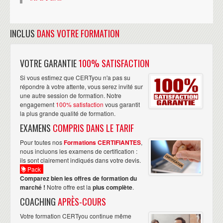
INCLUS
DANS VOTRE FORMATION
VOTRE GARANTIE
100% SATISFACTION
Si vous estimez que CERTyou n'a pas su
répondre à votre attente, vous serez invité sur
une autre session de formation. Notre
engagement
100% satisfaction
vous garantit
la plus grande qualité de formation.
EXAMENS
COMPRIS DANS LE TARIF
Pour toutes nos
Formations CERTIFIANTES
,
nous incluons les examens de certification :
ils sont clairement indiqués dans votre devis.
Pack
Comparez bien les offres de formation du
marché !
Notre offre est la
plus complète
.
COACHING
APRÈS-COURS
Votre formation CERTyou continue même