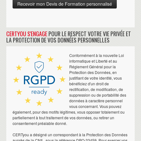
CERTYOU S'ENGAGE
POUR LE RESPECT VOTRE VIE PRIVÉE ET
LA PROTECTION DE VOS DONNÉES PERSONNELLES
Conformément à la nouvelle Loi
informatique et Liberté et au
Réglement Général pour la
Protection des Données, en
justifiant de votre identité, vous
bénéficiez d'un droit de
rectification, de modification, de
suppression ou de portabilité des
données à caractère personnel
vous concernant. Vous pouvez
également, pour des motifs légitimes, vous opposer totalement ou
partiellement à tout traitement de vos données, ou retirer un
consentement préalable donné.
CERTyou a désigné un correspondant à la Protection des Données
auprès de la CNIL, sous la référence DPO-33459. Pour exercer vos