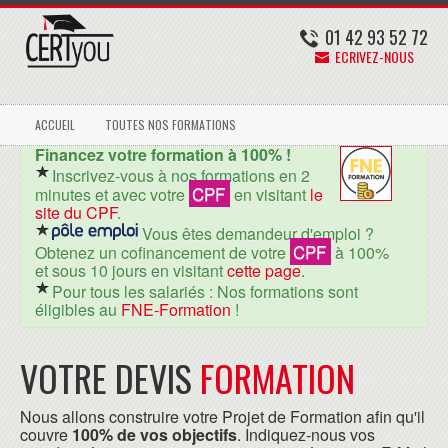
01 42 93 52 72
ECRIVEZ-NOUS
ACCUEIL
TOUTES NOS FORMATIONS
Financez votre formation à 100% !
Inscrivez-vous à nos formations en 2
CPF
minutes et avec votre
en visitant
le
site du CPF
.
Vous êtes demandeur d'emploi ?
CPF
Obtenez un cofinancement de votre
à 100%
et sous 10 jours en visitant
cette page
.
Pour tous les salariés : Nos formations sont
éligibles au
FNE-Formation
!
VOTRE DEVIS
FORMATION
Nous allons construire votre Projet de Formation afin qu'il
couvre
100% de vos objectifs
. Indiquez-nous vos