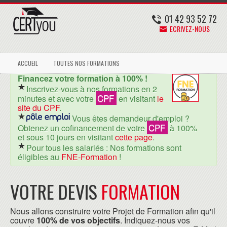
01 42 93 52 72
ECRIVEZ-NOUS
ACCUEIL
TOUTES NOS FORMATIONS
Financez votre formation à 100% !
Inscrivez-vous à nos formations en 2
CPF
minutes et avec votre
en visitant
le
site du CPF
.
Vous êtes demandeur d'emploi ?
CPF
Obtenez un cofinancement de votre
à 100%
et sous 10 jours en visitant
cette page
.
Pour tous les salariés : Nos formations sont
éligibles au
FNE-Formation
!
VOTRE DEVIS
FORMATION
Nous allons construire votre Projet de Formation afin qu'il
couvre
100% de vos objectifs
. Indiquez-nous vos