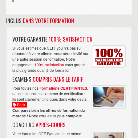
INCLUS
DANS VOTRE FORMATION
VOTRE GARANTIE
100% SATISFACTION
Si vous estimez que CERTyou n'a pas su
répondre à votre attente, vous serez invité sur
une autre session de formation. Notre
engagement
100% satisfaction
vous garantit
la plus grande qualité de formation.
EXAMENS
COMPRIS DANS LE TARIF
Pour toutes nos
Formations CERTIFIANTES
,
nous incluons les examens de certification :
ils sont clairement indiqués dans votre devis.
Pack
Comparez bien les offres de formation du
marché !
Notre offre est la
plus complète
.
COACHING
APRÈS-COURS
Votre formation CERTyou continue même