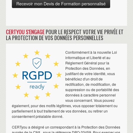
CERTYOU S'ENGAGE
POUR LE RESPECT VOTRE VIE PRIVÉE ET
LA PROTECTION DE VOS DONNÉES PERSONNELLES
Conformément à la nouvelle Loi
informatique et Liberté et au
Réglement Général pour la
Protection des Données, en
justifiant de votre identité, vous
bénéficiez d'un droit de
rectification, de modification, de
suppression ou de portabilité des
données à caractère personnel
vous concernant. Vous pouvez
également, pour des motifs légitimes, vous opposer totalement ou
partiellement à tout traitement de vos données, ou retirer un
consentement préalable donné.
CERTyou a désigné un correspondant à la Protection des Données
auprès de la CNIL, sous la référence DPO-33459. Pour exercer vos