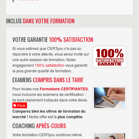
INCLUS
DANS VOTRE FORMATION
VOTRE GARANTIE
100% SATISFACTION
Si vous estimez que CERTyou n'a pas su
répondre à votre attente, vous serez invité sur
une autre session de formation. Notre
engagement
100% satisfaction
vous garantit
la plus grande qualité de formation.
EXAMENS
COMPRIS DANS LE TARIF
Pour toutes nos
Formations CERTIFIANTES
,
nous incluons les examens de certification :
ils sont clairement indiqués dans votre devis.
Pack
Comparez bien les offres de formation du
marché !
Notre offre est la
plus complète
.
COACHING
APRÈS-COURS
Votre formation CERTyou continue même