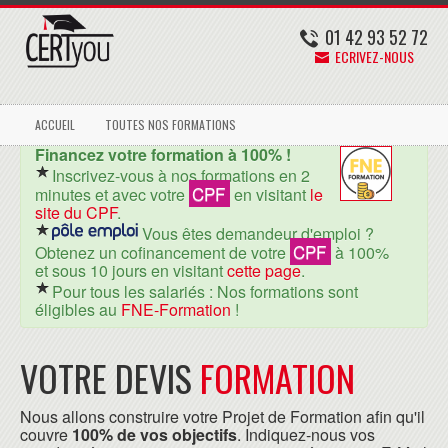
01 42 93 52 72
ECRIVEZ-NOUS
ACCUEIL
TOUTES NOS FORMATIONS
Financez votre formation à 100% !
Inscrivez-vous à nos formations en 2
CPF
minutes et avec votre
en visitant
le
site du CPF
.
Vous êtes demandeur d'emploi ?
CPF
Obtenez un cofinancement de votre
à 100%
et sous 10 jours en visitant
cette page
.
Pour tous les salariés : Nos formations sont
éligibles au
FNE-Formation
!
VOTRE DEVIS
FORMATION
Nous allons construire votre Projet de Formation afin qu'il
couvre
100% de vos objectifs
. Indiquez-nous vos