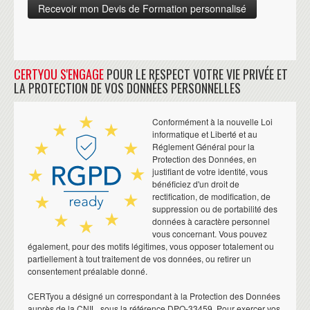
CERTYOU S'ENGAGE
POUR LE RESPECT VOTRE VIE PRIVÉE ET
LA PROTECTION DE VOS DONNÉES PERSONNELLES
Conformément à la nouvelle Loi
informatique et Liberté et au
Réglement Général pour la
Protection des Données, en
justifiant de votre identité, vous
bénéficiez d'un droit de
rectification, de modification, de
suppression ou de portabilité des
données à caractère personnel
vous concernant. Vous pouvez
également, pour des motifs légitimes, vous opposer totalement ou
partiellement à tout traitement de vos données, ou retirer un
consentement préalable donné.
CERTyou a désigné un correspondant à la Protection des Données
auprès de la CNIL, sous la référence DPO-33459. Pour exercer vos