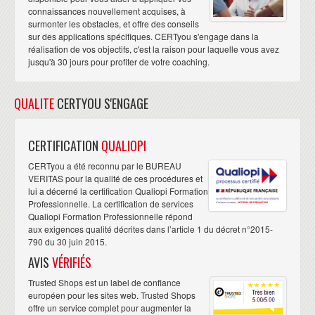
connaissances nouvellement acquises, à
surmonter les obstacles, et offre des conseils
sur des applications spécifiques. CERTyou s'engage dans la
réalisation de vos objectifs, c'est la raison pour laquelle vous avez
jusqu'à 30 jours pour profiter de votre coaching.
QUALITE
CERTYOU S'ENGAGE
CERTIFICATION
QUALIOPI
CERTyou a été reconnu par le BUREAU
VERITAS pour la qualité de ces procédures et
lui a décerné la certification Qualiopi Formation
Professionnelle. La certification de services
Qualiopi Formation Professionnelle répond
aux exigences qualité décrites dans l’article 1 du décret n°2015-
790 du 30 juin 2015.
AVIS
VÉRIFIÉS
Trusted Shops est un label de confiance
européen pour les sites web. Trusted Shops
offre un service complet pour augmenter la