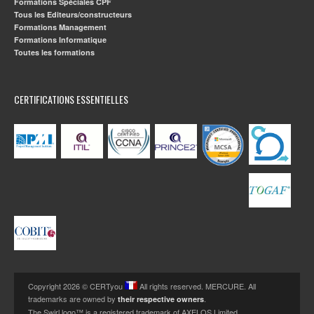
Formations Spéciales CPF
Tous les Editeurs/constructeurs
Formations Management
Formations Informatique
Toutes les formations
CERTIFICATIONS ESSENTIELLES
Copyright 2026 © CERTyou
All rights reserved. MERCURE. All
trademarks are owned by
.
their respective owners
The Swirl logo™ is a registered trademark of AXELOS Limited.