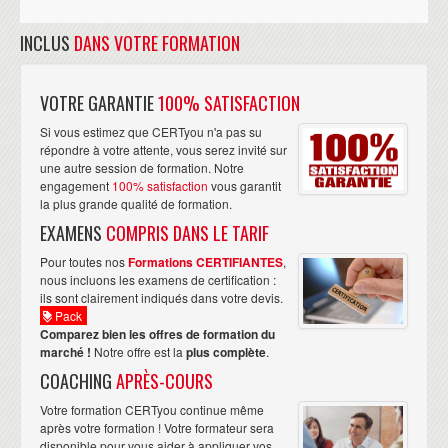
INCLUS
DANS VOTRE FORMATION
VOTRE GARANTIE
100% SATISFACTION
Si vous estimez que CERTyou n'a pas su
répondre à votre attente, vous serez invité sur
une autre session de formation. Notre
engagement
100% satisfaction
vous garantit
la plus grande qualité de formation.
EXAMENS
COMPRIS DANS LE TARIF
Pour toutes nos
Formations CERTIFIANTES
,
nous incluons les examens de certification :
ils sont clairement indiqués dans votre devis.
Pack
Comparez bien les offres de formation du
marché !
Notre offre est la
plus complète
.
COACHING
APRÈS-COURS
Votre formation CERTyou continue même
après votre formation ! Votre formateur sera
disponible pour vous aider à appliquer vos