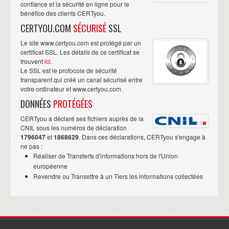
confiance et la sécurité en ligne pour le
bénéfice des clients CERTyou.
CERTYOU.COM
SÉCURISÉ
SSL
Le site www.certyou.com est protégé par un
certificat SSL. Les détails de ce certificat se
trouvent
ici
.
Le SSL est le protocole de sécurité
transparent qui créé un canal sécurisé entre
votre ordinateur et www.certyou.com.
DONNÉES
PROTÉGÉES
CERTyou a déclaré ses fichiers auprès de la
CNIL sous les numéros de déclaration
1796047
et
1868629
. Dans ces déclarations, CERTyou s'engage à
ne pas :
Réaliser de Transferts d'informations hors de l'Union
européenne
Revendre ou Transettre à un Tiers les informations collectées