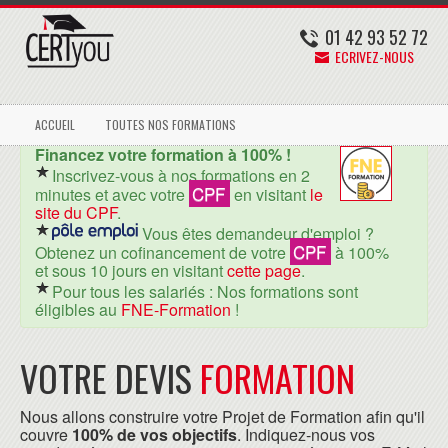
01 42 93 52 72
ECRIVEZ-NOUS
ACCUEIL
TOUTES NOS FORMATIONS
Financez votre formation à 100% !
Inscrivez-vous à nos formations en 2
CPF
minutes et avec votre
en visitant
le
site du CPF
.
Vous êtes demandeur d'emploi ?
CPF
Obtenez un cofinancement de votre
à 100%
et sous 10 jours en visitant
cette page
.
Pour tous les salariés : Nos formations sont
éligibles au
FNE-Formation
!
VOTRE DEVIS
FORMATION
Nous allons construire votre Projet de Formation afin qu'il
couvre
100% de vos objectifs
. Indiquez-nous vos