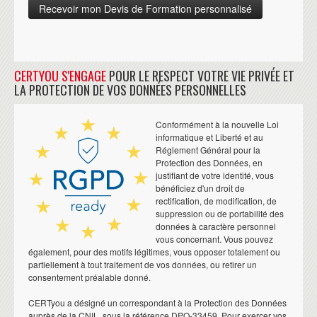
CERTYOU S'ENGAGE
POUR LE RESPECT VOTRE VIE PRIVÉE ET
LA PROTECTION DE VOS DONNÉES PERSONNELLES
Conformément à la nouvelle Loi
informatique et Liberté et au
Réglement Général pour la
Protection des Données, en
justifiant de votre identité, vous
bénéficiez d'un droit de
rectification, de modification, de
suppression ou de portabilité des
données à caractère personnel
vous concernant. Vous pouvez
également, pour des motifs légitimes, vous opposer totalement ou
partiellement à tout traitement de vos données, ou retirer un
consentement préalable donné.
CERTyou a désigné un correspondant à la Protection des Données
auprès de la CNIL, sous la référence DPO-33459. Pour exercer vos