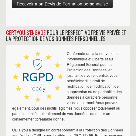
CERTYOU S'ENGAGE
POUR LE RESPECT VOTRE VIE PRIVÉE ET
LA PROTECTION DE VOS DONNÉES PERSONNELLES
Conformément à la nouvelle Loi
informatique et Liberté et au
Réglement Général pour la
Protection des Données, en
justifiant de votre identité, vous
bénéficiez d'un droit de
rectification, de modification, de
suppression ou de portabilité des
données à caractère personnel
vous concernant. Vous pouvez
également, pour des motifs légitimes, vous opposer totalement ou
partiellement à tout traitement de vos données, ou retirer un
consentement préalable donné.
CERTyou a désigné un correspondant à la Protection des Données
auprès de la CNIL, sous la référence DPO-33459. Pour exercer vos