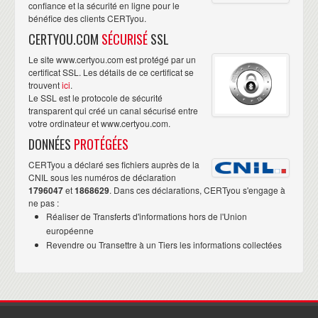
confiance et la sécurité en ligne pour le
bénéfice des clients CERTyou.
CERTYOU.COM
SÉCURISÉ
SSL
Le site www.certyou.com est protégé par un
certificat SSL. Les détails de ce certificat se
trouvent
ici
.
Le SSL est le protocole de sécurité
transparent qui créé un canal sécurisé entre
votre ordinateur et www.certyou.com.
DONNÉES
PROTÉGÉES
CERTyou a déclaré ses fichiers auprès de la
CNIL sous les numéros de déclaration
1796047
et
1868629
. Dans ces déclarations, CERTyou s'engage à
ne pas :
Réaliser de Transferts d'informations hors de l'Union
européenne
Revendre ou Transettre à un Tiers les informations collectées