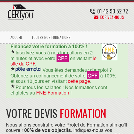
01 42 93 52 72
ECRIVEZ-NOUS
ACCUEIL
TOUTES NOS FORMATIONS
Financez votre formation à 100% !
Inscrivez-vous à nos formations en 2
CPF
minutes et avec votre
en visitant
le
site du CPF
.
Vous êtes demandeur d'emploi ?
CPF
Obtenez un cofinancement de votre
à 100%
et sous 10 jours en visitant
cette page
.
Pour tous les salariés : Nos formations sont
éligibles au
FNE-Formation
!
VOTRE DEVIS
FORMATION
Nous allons construire votre Projet de Formation afin qu'il
couvre
100% de vos objectifs
. Indiquez-nous vos