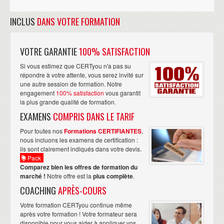
INCLUS
DANS VOTRE FORMATION
VOTRE GARANTIE
100% SATISFACTION
Si vous estimez que CERTyou n'a pas su
répondre à votre attente, vous serez invité sur
une autre session de formation. Notre
engagement
100% satisfaction
vous garantit
la plus grande qualité de formation.
EXAMENS
COMPRIS DANS LE TARIF
Pour toutes nos
Formations CERTIFIANTES
,
nous incluons les examens de certification :
ils sont clairement indiqués dans votre devis.
Pack
Comparez bien les offres de formation du
marché !
Notre offre est la
plus complète
.
COACHING
APRÈS-COURS
Votre formation CERTyou continue même
après votre formation ! Votre formateur sera
disponible pour vous aider à appliquer vos