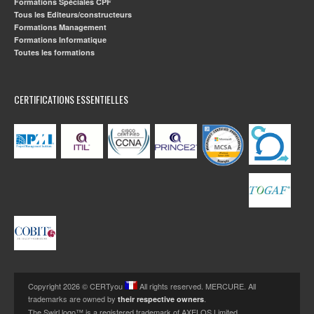
Formations Spéciales CPF
Tous les Editeurs/constructeurs
Formations Management
Formations Informatique
Toutes les formations
CERTIFICATIONS ESSENTIELLES
Copyright 2026 © CERTyou
All rights reserved. MERCURE. All
trademarks are owned by
.
their respective owners
The Swirl logo™ is a registered trademark of AXELOS Limited.