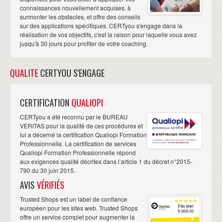
connaissances nouvellement acquises, à
surmonter les obstacles, et offre des conseils
sur des applications spécifiques. CERTyou s'engage dans la
réalisation de vos objectifs, c'est la raison pour laquelle vous avez
jusqu'à 30 jours pour profiter de votre coaching.
QUALITE
CERTYOU S'ENGAGE
CERTIFICATION
QUALIOPI
CERTyou a été reconnu par le BUREAU
VERITAS pour la qualité de ces procédures et
lui a décerné la certification Qualiopi Formation
Professionnelle. La certification de services
Qualiopi Formation Professionnelle répond
aux exigences qualité décrites dans l’article 1 du décret n°2015-
790 du 30 juin 2015.
AVIS
VÉRIFIÉS
Trusted Shops est un label de confiance
européen pour les sites web. Trusted Shops
offre un service complet pour augmenter la