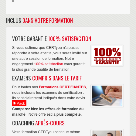
INCLUS
DANS VOTRE FORMATION
VOTRE GARANTIE
100% SATISFACTION
Si vous estimez que CERTyou n'a pas su
répondre à votre attente, vous serez invité sur
une autre session de formation. Notre
engagement
100% satisfaction
vous garantit
la plus grande qualité de formation.
EXAMENS
COMPRIS DANS LE TARIF
Pour toutes nos
Formations CERTIFIANTES
,
nous incluons les examens de certification :
ils sont clairement indiqués dans votre devis.
Pack
Comparez bien les offres de formation du
marché !
Notre offre est la
plus complète
.
COACHING
APRÈS-COURS
Votre formation CERTyou continue même