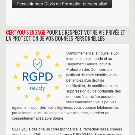
CERTYOU S'ENGAGE
POUR LE RESPECT VOTRE VIE PRIVÉE ET
LA PROTECTION DE VOS DONNÉES PERSONNELLES
Conformément à la nouvelle Loi
informatique et Liberté et au
Réglement Général pour la
Protection des Données, en
justifiant de votre identité, vous
bénéficiez d'un droit de
rectification, de modification, de
suppression ou de portabilité des
données à caractère personnel
vous concernant. Vous pouvez
également, pour des motifs légitimes, vous opposer totalement ou
partiellement à tout traitement de vos données, ou retirer un
consentement préalable donné.
CERTyou a désigné un correspondant à la Protection des Données
auprès de la CNIL, sous la référence DPO-33459. Pour exercer vos