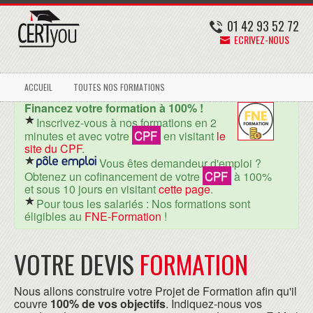
01 42 93 52 72
ECRIVEZ-NOUS
ACCUEIL
TOUTES NOS FORMATIONS
Financez votre formation à 100% !
Inscrivez-vous à nos formations en 2
CPF
minutes et avec votre
en visitant
le
site du CPF
.
Vous êtes demandeur d'emploi ?
CPF
Obtenez un cofinancement de votre
à 100%
et sous 10 jours en visitant
cette page
.
Pour tous les salariés : Nos formations sont
éligibles au
FNE-Formation
!
VOTRE DEVIS
FORMATION
Nous allons construire votre Projet de Formation afin qu'il
couvre
100% de vos objectifs
. Indiquez-nous vos