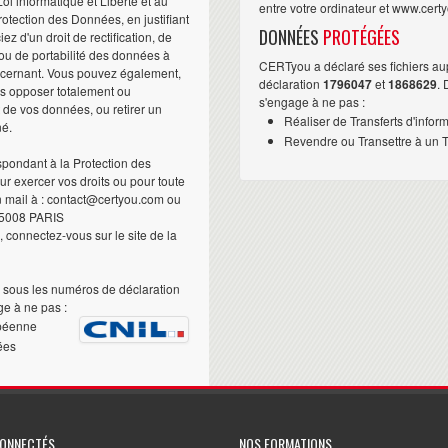
i informatique et Liberté et au
entre votre ordinateur et www.cert
otection des Données, en justifiant
DONNÉES
PROTÉGÉES
iez d'un droit de rectification, de
ou de portabilité des données à
CERTyou a déclaré ses fichiers au
ncernant. Vous pouvez également,
déclaration
1796047
et
1868629
.
us opposer totalement ou
s'engage à ne pas :
t de vos données, ou retirer un
Réaliser de Transferts d'infor
né.
Revendre ou Transettre à un Ti
pondant à la Protection des
 exercer vos droits ou pour toute
n mail à : contact@certyou.com ou
5008 PARIS
 connectez-vous sur le site de la
sous les numéros de déclaration
e à ne pas :
péenne
ées
CONNECTÉS
NOS FORMATIONS