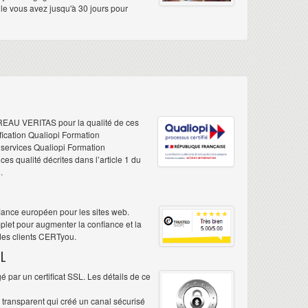
elle vous avez jusqu'à 30 jours pour
REAU VERITAS pour la qualité de ces
ification Qualiopi Formation
e services Qualiopi Formation
s qualité décrites dans l’article 1 du
.
iance européen pour les sites web.
plet pour augmenter la confiance et la
 des clients CERTyou.
L
 par un certificat SSL. Les détails de ce
é transparent qui créé un canal sécurisé