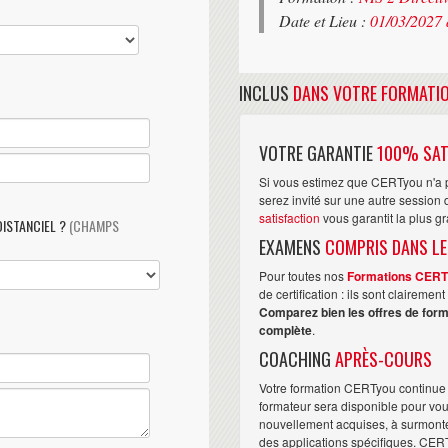
Date et Lieu :
01/03/2027 
INCLUS
DANS VOTRE FORMATI
VOTRE GARANTIE
100% SAT
Si vous estimez que CERTyou n'a p
serez invité sur une autre sessio
satisfaction
vous garantit la plus g
DISTANCIEL ?
(CHAMPS
EXAMENS
COMPRIS DANS LE
Pour toutes nos
Formations CER
de certification : ils sont claireme
Comparez bien les offres de form
complète
.
COACHING
APRÈS-COURS
Votre formation CERTyou continue 
formateur sera disponible pour vo
nouvellement acquises, à surmonter 
des applications spécifiques. CER