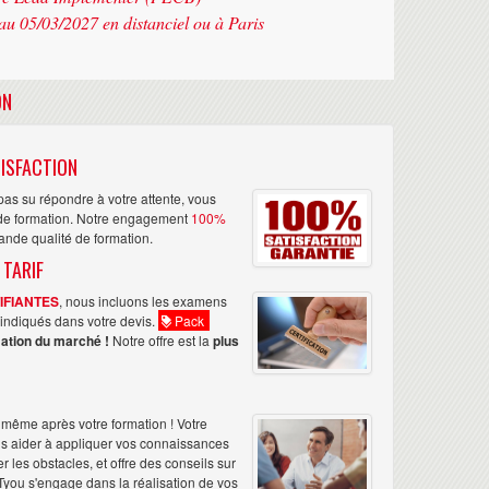
au 05/03/2027 en distanciel ou à Paris
ON
ISFACTION
as su répondre à votre attente, vous
n de formation. Notre engagement
100%
rande qualité de formation.
 TARIF
TIFIANTES
, nous incluons les examens
nt indiqués dans votre devis.
Pack
ation du marché !
Notre offre est la
plus
même après votre formation ! Votre
us aider à appliquer vos connaissances
les obstacles, et offre des conseils sur
Tyou s'engage dans la réalisation de vos