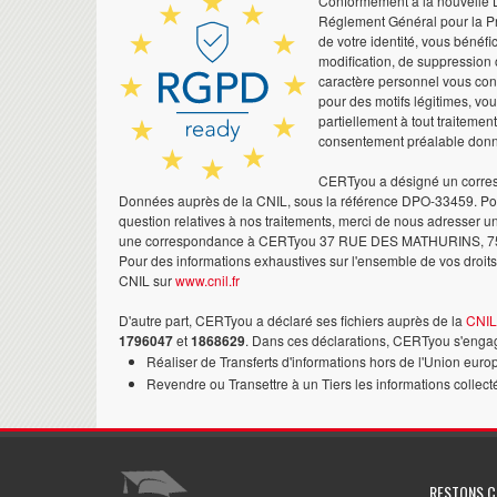
Conformément à la nouvelle Lo
Réglement Général pour la Pr
de votre identité, vous bénéfic
modification, de suppression 
caractère personnel vous co
pour des motifs légitimes, vo
partiellement à tout traitemen
consentement préalable don
CERTyou a désigné un corres
Données auprès de la CNIL, sous la référence DPO-33459. Pour
question relatives à nos traitements, merci de nous adresser u
une correspondance à CERTyou 37 RUE DES MATHURINS, 7
Pour des informations exhaustives sur l'ensemble de vos droits,
CNIL sur
www.cnil.fr
D'autre part, CERTyou a déclaré ses fichiers auprès de la
CNIL
1796047
et
1868629
. Dans ces déclarations, CERTyou s'engag
Réaliser de Transferts d'informations hors de l'Union euro
Revendre ou Transettre à un Tiers les informations collect
RESTONS 