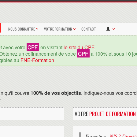
NOUS CONNAITRE
VOTRE FORMATION
CONTACT
CPF
et avec votre
en visitant
le site du CPF
.
CPF
Obtenez un cofinancement de votre
à 100% et sous 10 jou
igibles au
FNE-Formation
!
in qu'il couvre
100% de vos objectifs
. Indiquez-nous vos coord
.
VOTRE
PROJET DE FORMATION
Formation :
NIS 2 Direct