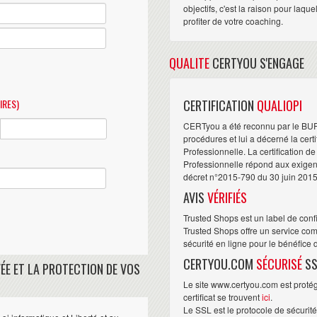
objectifs, c'est la raison pour laqu
profiter de votre coaching.
QUALITE
CERTYOU S'ENGAGE
IRES)
CERTIFICATION
QUALIOPI
CERTyou a été reconnu par le BU
procédures et lui a décerné la cert
Professionnelle. La certification d
Professionnelle répond aux exigence
décret n°2015-790 du 30 juin 2015
AVIS
VÉRIFIÉS
Trusted Shops est un label de conf
Trusted Shops offre un service com
sécurité en ligne pour le bénéfice
CERTYOU.COM
SÉCURISÉ
SS
ÉE ET LA PROTECTION DE VOS
Le site www.certyou.com est protégé
certificat se trouvent
ici
.
Le SSL est le protocole de sécurit