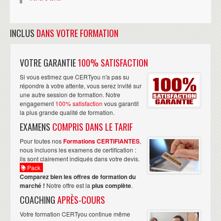
INCLUS
DANS VOTRE FORMATION
VOTRE GARANTIE
100% SATISFACTION
Si vous estimez que CERTyou n'a pas su
répondre à votre attente, vous serez invité sur
une autre session de formation. Notre
engagement
100% satisfaction
vous garantit
la plus grande qualité de formation.
EXAMENS
COMPRIS DANS LE TARIF
Pour toutes nos
Formations CERTIFIANTES
,
nous incluons les examens de certification :
ils sont clairement indiqués dans votre devis.
Pack
Comparez bien les offres de formation du
marché !
Notre offre est la
plus complète
.
COACHING
APRÈS-COURS
Votre formation CERTyou continue même