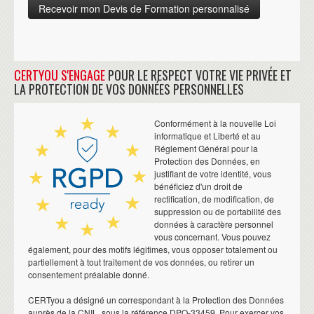
CERTYOU S'ENGAGE
POUR LE RESPECT VOTRE VIE PRIVÉE ET
LA PROTECTION DE VOS DONNÉES PERSONNELLES
Conformément à la nouvelle Loi
informatique et Liberté et au
Réglement Général pour la
Protection des Données, en
justifiant de votre identité, vous
bénéficiez d'un droit de
rectification, de modification, de
suppression ou de portabilité des
données à caractère personnel
vous concernant. Vous pouvez
également, pour des motifs légitimes, vous opposer totalement ou
partiellement à tout traitement de vos données, ou retirer un
consentement préalable donné.
CERTyou a désigné un correspondant à la Protection des Données
auprès de la CNIL, sous la référence DPO-33459. Pour exercer vos