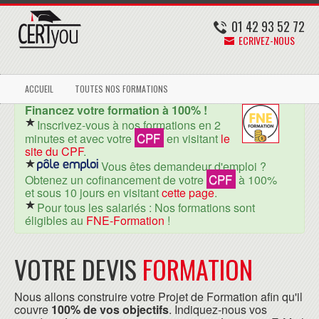
01 42 93 52 72
ECRIVEZ-NOUS
ACCUEIL
TOUTES NOS FORMATIONS
Financez votre formation à 100% !
Inscrivez-vous à nos formations en 2
CPF
minutes et avec votre
en visitant
le
site du CPF
.
Vous êtes demandeur d'emploi ?
CPF
Obtenez un cofinancement de votre
à 100%
et sous 10 jours en visitant
cette page
.
Pour tous les salariés : Nos formations sont
éligibles au
FNE-Formation
!
VOTRE DEVIS
FORMATION
Nous allons construire votre Projet de Formation afin qu'il
couvre
100% de vos objectifs
. Indiquez-nous vos