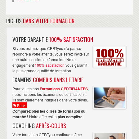
INCLUS
DANS VOTRE FORMATION
VOTRE GARANTIE
100% SATISFACTION
Si vous estimez que CERTyou n'a pas su
répondre à votre attente, vous serez invité sur
une autre session de formation. Notre
engagement
100% satisfaction
vous garantit
la plus grande qualité de formation.
EXAMENS
COMPRIS DANS LE TARIF
Pour toutes nos
Formations CERTIFIANTES
,
nous incluons les examens de certification :
ils sont clairement indiqués dans votre devis.
Pack
Comparez bien les offres de formation du
marché !
Notre offre est la
plus complète
.
COACHING
APRÈS-COURS
Votre formation CERTyou continue même