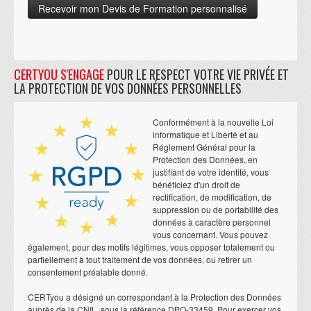
CERTYOU S'ENGAGE
POUR LE RESPECT VOTRE VIE PRIVÉE ET
LA PROTECTION DE VOS DONNÉES PERSONNELLES
Conformément à la nouvelle Loi
informatique et Liberté et au
Réglement Général pour la
Protection des Données, en
justifiant de votre identité, vous
bénéficiez d'un droit de
rectification, de modification, de
suppression ou de portabilité des
données à caractère personnel
vous concernant. Vous pouvez
également, pour des motifs légitimes, vous opposer totalement ou
partiellement à tout traitement de vos données, ou retirer un
consentement préalable donné.
CERTyou a désigné un correspondant à la Protection des Données
auprès de la CNIL, sous la référence DPO-33459. Pour exercer vos