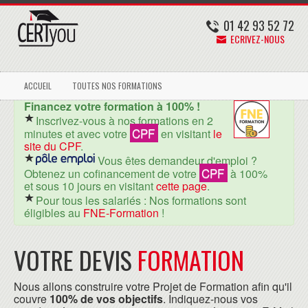
01 42 93 52 72
ECRIVEZ-NOUS
ACCUEIL
TOUTES NOS FORMATIONS
Financez votre formation à 100% !
Inscrivez-vous à nos formations en 2
CPF
minutes et avec votre
en visitant
le
site du CPF
.
Vous êtes demandeur d'emploi ?
CPF
Obtenez un cofinancement de votre
à 100%
et sous 10 jours en visitant
cette page
.
Pour tous les salariés : Nos formations sont
éligibles au
FNE-Formation
!
VOTRE DEVIS
FORMATION
Nous allons construire votre Projet de Formation afin qu'il
couvre
100% de vos objectifs
. Indiquez-nous vos