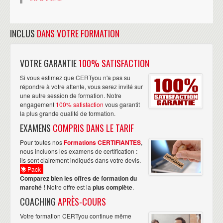
INCLUS
DANS VOTRE FORMATION
VOTRE GARANTIE
100% SATISFACTION
Si vous estimez que CERTyou n'a pas su
répondre à votre attente, vous serez invité sur
une autre session de formation. Notre
engagement
100% satisfaction
vous garantit
la plus grande qualité de formation.
EXAMENS
COMPRIS DANS LE TARIF
Pour toutes nos
Formations CERTIFIANTES
,
nous incluons les examens de certification :
ils sont clairement indiqués dans votre devis.
Pack
Comparez bien les offres de formation du
marché !
Notre offre est la
plus complète
.
COACHING
APRÈS-COURS
Votre formation CERTyou continue même