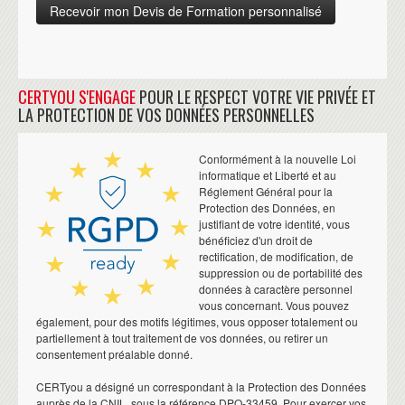
CERTYOU S'ENGAGE
POUR LE RESPECT VOTRE VIE PRIVÉE ET
LA PROTECTION DE VOS DONNÉES PERSONNELLES
Conformément à la nouvelle Loi
informatique et Liberté et au
Réglement Général pour la
Protection des Données, en
justifiant de votre identité, vous
bénéficiez d'un droit de
rectification, de modification, de
suppression ou de portabilité des
données à caractère personnel
vous concernant. Vous pouvez
également, pour des motifs légitimes, vous opposer totalement ou
partiellement à tout traitement de vos données, ou retirer un
consentement préalable donné.
CERTyou a désigné un correspondant à la Protection des Données
auprès de la CNIL, sous la référence DPO-33459. Pour exercer vos