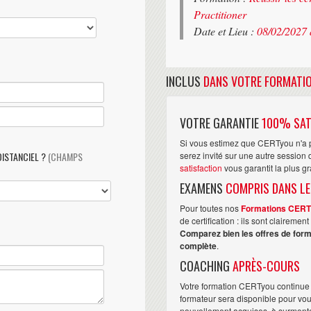
Practitioner
Date et Lieu :
08/02/2027 
INCLUS
DANS VOTRE FORMATI
VOTRE GARANTIE
100% SAT
Si vous estimez que CERTyou n'a p
DISTANCIEL ?
(CHAMPS
serez invité sur une autre sessio
satisfaction
vous garantit la plus g
EXAMENS
COMPRIS DANS LE
Pour toutes nos
Formations CER
de certification : ils sont claireme
Comparez bien les offres de form
complète
.
COACHING
APRÈS-COURS
Votre formation CERTyou continue 
formateur sera disponible pour vo
nouvellement acquises, à surmonter 