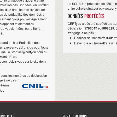
i informatique et Liberté et au
Le SSL est le protocole de sécurit
otection des Données, en justifiant
entre votre ordinateur et www.cert
iez d'un droit de rectification, de
ou de portabilité des données à
DONNÉES
PROTÉGÉES
ncernant. Vous pouvez également,
CERTyou a déclaré ses fichiers au
us opposer totalement ou
déclaration
1796047
et
1868629
.
t de vos données, ou retirer un
s'engage à ne pas :
né.
Réaliser de Transferts d'infor
pondant à la Protection des
Revendre ou Transettre à un Ti
 exercer vos droits ou pour toute
n mail à : contact@certyou.com ou
5008 PARIS
 connectez-vous sur le site de la
sous les numéros de déclaration
e à ne pas :
péenne
ées
CONNECTÉS
NOS FORMATIONS