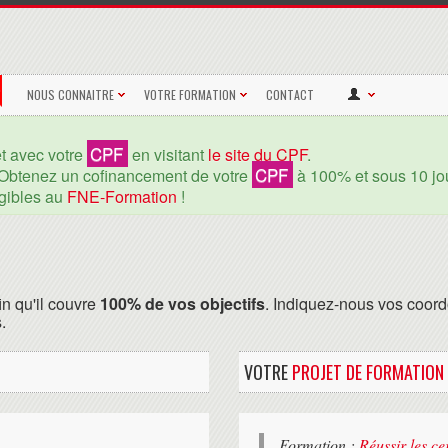
NOUS CONNAITRE
VOTRE FORMATION
CONTACT
CPF
et avec votre
en visitant
le site du CPF
.
CPF
Obtenez un cofinancement de votre
à 100% et sous 10 jou
igibles au
FNE-Formation
!
in qu'il couvre
100% de vos objectifs
. Indiquez-nous vos coord
.
VOTRE
PROJET DE FORMATION
Formation :
Réussir les c