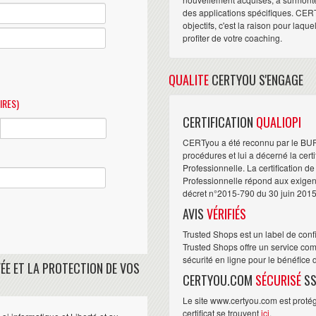
des applications spécifiques. CER
objectifs, c'est la raison pour laqu
profiter de votre coaching.
QUALITE
CERTYOU S'ENGAGE
IRES)
CERTIFICATION
QUALIOPI
CERTyou a été reconnu par le BU
procédures et lui a décerné la cert
Professionnelle. La certification d
Professionnelle répond aux exigence
décret n°2015-790 du 30 juin 2015
AVIS
VÉRIFIÉS
Trusted Shops est un label de conf
Trusted Shops offre un service com
sécurité en ligne pour le bénéfice
ÉE ET LA PROTECTION DE VOS
CERTYOU.COM
SÉCURISÉ
SS
Le site www.certyou.com est protégé
certificat se trouvent
ici
.