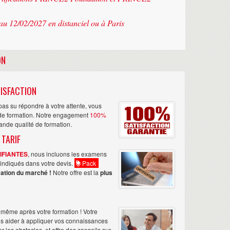
au 12/02/2027 en distanciel ou à Paris
ON
ISFACTION
as su répondre à votre attente, vous
n de formation. Notre engagement
100%
rande qualité de formation.
 TARIF
TIFIANTES
, nous incluons les examens
nt indiqués dans votre devis.
Pack
ation du marché !
Notre offre est la
plus
même après votre formation ! Votre
us aider à appliquer vos connaissances
les obstacles, et offre des conseils sur