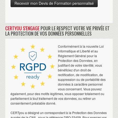
CERTYOU S'ENGAGE
POUR LE RESPECT VOTRE VIE PRIVÉE ET
LA PROTECTION DE VOS DONNÉES PERSONNELLES
Conformément à la nouvelle Loi
informatique et Liberté et au
Réglement Général pour la
Protection des Données, en
justifiant de votre identité, vous
bénéficiez d'un droit de
rectification, de modification, de
suppression ou de portabilité des
données à caractère personnel
vous concernant. Vous pouvez
également, pour des motifs légitimes, vous opposer totalement ou
partiellement à tout traitement de vos données, ou retirer un
consentement préalable donné.
CERTyou a désigné un correspondant à la Protection des Données
auprès de la CNIL, sous la référence DPO-33459. Pour exercer vos