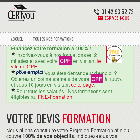
01 42 93 52 72
ECRIVEZ-NOUS
ACCUEIL
TOUTES NOS FORMATIONS
Financez votre formation à 100% !
Inscrivez-vous à nos formations en 2
CPF
minutes et avec votre
en visitant
le
site du CPF
.
Vous êtes demandeur d'emploi ?
CPF
Obtenez un cofinancement de votre
à 100%
et sous 10 jours en visitant
cette page
.
Pour tous les salariés : Nos formations sont
éligibles au
FNE-Formation
!
VOTRE DEVIS
FORMATION
Nous allons construire votre Projet de Formation afin qu'il
couvre
100% de vos objectifs
. Indiquez-nous vos