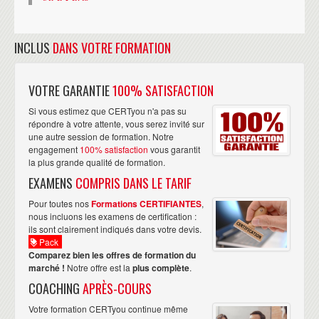
INCLUS
DANS VOTRE FORMATION
VOTRE GARANTIE
100% SATISFACTION
Si vous estimez que CERTyou n'a pas su
répondre à votre attente, vous serez invité sur
une autre session de formation. Notre
engagement
100% satisfaction
vous garantit
la plus grande qualité de formation.
EXAMENS
COMPRIS DANS LE TARIF
Pour toutes nos
Formations CERTIFIANTES
,
nous incluons les examens de certification :
ils sont clairement indiqués dans votre devis.
Pack
Comparez bien les offres de formation du
marché !
Notre offre est la
plus complète
.
COACHING
APRÈS-COURS
Votre formation CERTyou continue même