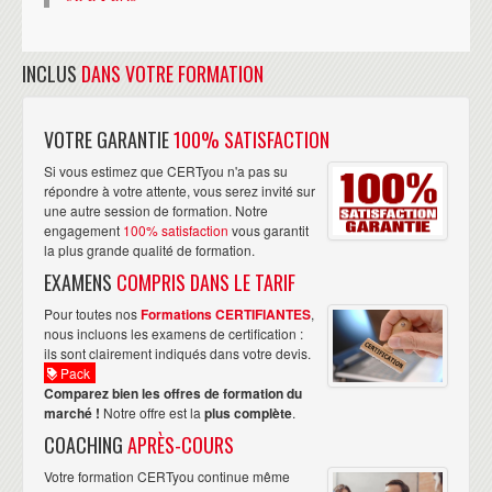
INCLUS
DANS VOTRE FORMATION
VOTRE GARANTIE
100% SATISFACTION
Si vous estimez que CERTyou n'a pas su
répondre à votre attente, vous serez invité sur
une autre session de formation. Notre
engagement
100% satisfaction
vous garantit
la plus grande qualité de formation.
EXAMENS
COMPRIS DANS LE TARIF
Pour toutes nos
Formations CERTIFIANTES
,
nous incluons les examens de certification :
ils sont clairement indiqués dans votre devis.
Pack
Comparez bien les offres de formation du
marché !
Notre offre est la
plus complète
.
COACHING
APRÈS-COURS
Votre formation CERTyou continue même