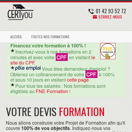
01 42 93 52 72
ECRIVEZ-NOUS
ACCUEIL
TOUTES NOS FORMATIONS
Financez votre formation à 100% !
Inscrivez-vous à nos formations en 2
CPF
minutes et avec votre
en visitant
le
site du CPF
.
Vous êtes demandeur d'emploi ?
CPF
Obtenez un cofinancement de votre
à 100%
et sous 10 jours en visitant
cette page
.
Pour tous les salariés : Nos formations sont
éligibles au
FNE-Formation
!
VOTRE DEVIS
FORMATION
Nous allons construire votre Projet de Formation afin qu'il
couvre
100% de vos objectifs
. Indiquez-nous vos