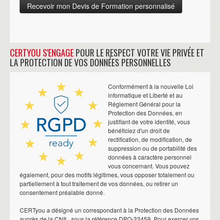
CERTYOU S'ENGAGE
POUR LE RESPECT VOTRE VIE PRIVÉE ET
LA PROTECTION DE VOS DONNÉES PERSONNELLES
Conformément à la nouvelle Loi
informatique et Liberté et au
Réglement Général pour la
Protection des Données, en
justifiant de votre identité, vous
bénéficiez d'un droit de
rectification, de modification, de
suppression ou de portabilité des
données à caractère personnel
vous concernant. Vous pouvez
également, pour des motifs légitimes, vous opposer totalement ou
partiellement à tout traitement de vos données, ou retirer un
consentement préalable donné.
CERTyou a désigné un correspondant à la Protection des Données
auprès de la CNIL, sous la référence DPO-33459. Pour exercer vos