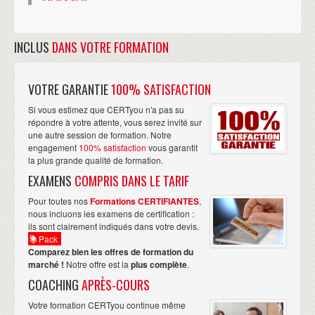
INCLUS
DANS VOTRE FORMATION
VOTRE GARANTIE
100% SATISFACTION
Si vous estimez que CERTyou n'a pas su
répondre à votre attente, vous serez invité sur
une autre session de formation. Notre
engagement
100% satisfaction
vous garantit
la plus grande qualité de formation.
EXAMENS
COMPRIS DANS LE TARIF
Pour toutes nos
Formations CERTIFIANTES
,
nous incluons les examens de certification :
ils sont clairement indiqués dans votre devis.
Pack
Comparez bien les offres de formation du
marché !
Notre offre est la
plus complète
.
COACHING
APRÈS-COURS
Votre formation CERTyou continue même