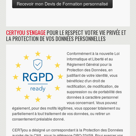
CERTYOU S'ENGAGE
POUR LE RESPECT VOTRE VIE PRIVÉE ET
LA PROTECTION DE VOS DONNÉES PERSONNELLES
Conformément à la nouvelle Loi
informatique et Liberté et au
Réglement Général pour la
Protection des Données, en
justifiant de votre identité, vous
bénéficiez d'un droit de
rectification, de modification, de
suppression ou de portabilité des
données à caractère personnel
vous concernant. Vous pouvez
également, pour des motifs légitimes, vous opposer totalement ou
partiellement à tout traitement de vos données, ou retirer un
consentement préalable donné.
CERTyou a désigné un correspondant à la Protection des Données
auprès de la CNIL, sous la référence DPO-33459. Pour exercer vos