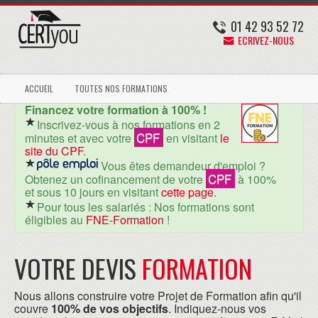
01 42 93 52 72
ECRIVEZ-NOUS
ACCUEIL
TOUTES NOS FORMATIONS
Financez votre formation à 100% !
Inscrivez-vous à nos formations en 2
CPF
minutes et avec votre
en visitant
le
site du CPF
.
Vous êtes demandeur d'emploi ?
CPF
Obtenez un cofinancement de votre
à 100%
et sous 10 jours en visitant
cette page
.
Pour tous les salariés : Nos formations sont
éligibles au
FNE-Formation
!
VOTRE DEVIS
FORMATION
Nous allons construire votre Projet de Formation afin qu'il
couvre
100% de vos objectifs
. Indiquez-nous vos