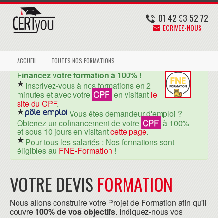
01 42 93 52 72
ECRIVEZ-NOUS
ACCUEIL
TOUTES NOS FORMATIONS
Financez votre formation à 100% !
Inscrivez-vous à nos formations en 2
CPF
minutes et avec votre
en visitant
le
site du CPF
.
Vous êtes demandeur d'emploi ?
CPF
Obtenez un cofinancement de votre
à 100%
et sous 10 jours en visitant
cette page
.
Pour tous les salariés : Nos formations sont
éligibles au
FNE-Formation
!
VOTRE DEVIS
FORMATION
Nous allons construire votre Projet de Formation afin qu'il
couvre
100% de vos objectifs
. Indiquez-nous vos