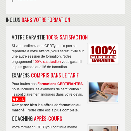
INCLUS
DANS VOTRE FORMATION
VOTRE GARANTIE
100% SATISFACTION
Si vous estimez que CERTyou n'a pas su
répondre à votre attente, vous serez invité sur
une autre session de formation. Notre
engagement
100% satisfaction
vous garantit
la plus grande qualité de formation.
EXAMENS
COMPRIS DANS LE TARIF
Pour toutes nos
Formations CERTIFIANTES
,
nous incluons les examens de certification :
ils sont clairement indiqués dans votre devis.
Pack
Comparez bien les offres de formation du
marché !
Notre offre est la
plus complète
.
COACHING
APRÈS-COURS
Votre formation CERTyou continue même