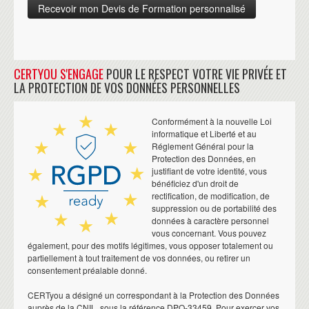
CERTYOU S'ENGAGE
POUR LE RESPECT VOTRE VIE PRIVÉE ET
LA PROTECTION DE VOS DONNÉES PERSONNELLES
Conformément à la nouvelle Loi
informatique et Liberté et au
Réglement Général pour la
Protection des Données, en
justifiant de votre identité, vous
bénéficiez d'un droit de
rectification, de modification, de
suppression ou de portabilité des
données à caractère personnel
vous concernant. Vous pouvez
également, pour des motifs légitimes, vous opposer totalement ou
partiellement à tout traitement de vos données, ou retirer un
consentement préalable donné.
CERTyou a désigné un correspondant à la Protection des Données
auprès de la CNIL, sous la référence DPO-33459. Pour exercer vos