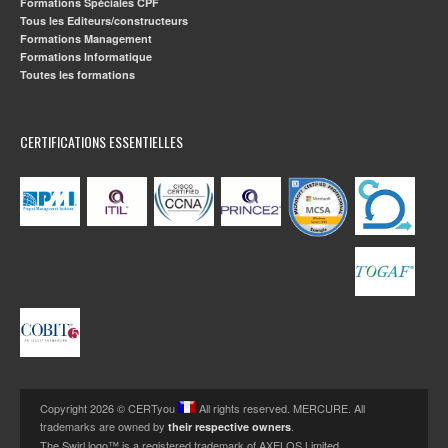
Formations Spéciales CPF
Tous les Editeurs/constructeurs
Formations Management
Formations Informatique
Toutes les formations
CERTIFICATIONS ESSENTIELLES
Copyright 2026 © CERTyou
All rights reserved. MERCURE. All
trademarks are owned by
.
their respective owners
The Swirl logo™ is a registered trademark of AXELOS Limited.