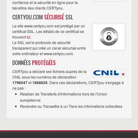
confiance et la sécurité en ligne pour le
bénéfice des clients CERTyou.
CERTYOU.COM
SÉCURISÉ
SSL
Le site www.certyou.com est protégé par un
certificat SSL. Les détails de ce certificat se
trouvent
ici
.
Le SSL est le protocole de sécurité
transparent qui créé un canal sécurisé entre
votre ordinateur et www.certyou.com.
DONNÉES
PROTÉGÉES
CERTyou a déclaré ses fichiers auprès de la
CNIL sous les numéros de déclaration
1796047
et
1868629
. Dans ces déclarations, CERTyou s'engage à
ne pas :
Réaliser de Transferts d'informations hors de l'Union
européenne
Revendre ou Transettre à un Tiers les informations collectées