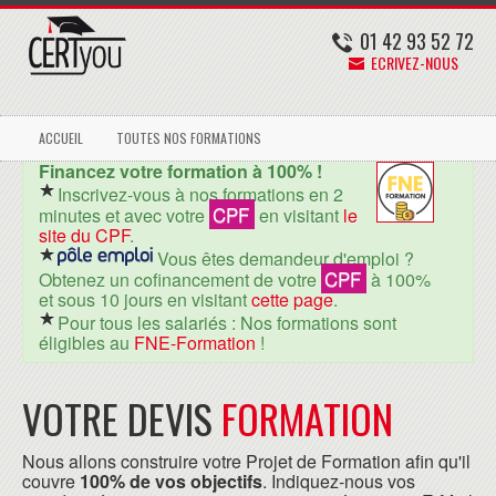
01 42 93 52 72
ECRIVEZ-NOUS
ACCUEIL
TOUTES NOS FORMATIONS
Financez votre formation à 100% !
Inscrivez-vous à nos formations en 2
CPF
minutes et avec votre
en visitant
le
site du CPF
.
Vous êtes demandeur d'emploi ?
CPF
Obtenez un cofinancement de votre
à 100%
et sous 10 jours en visitant
cette page
.
Pour tous les salariés : Nos formations sont
éligibles au
FNE-Formation
!
VOTRE DEVIS
FORMATION
Nous allons construire votre Projet de Formation afin qu'il
couvre
100% de vos objectifs
. Indiquez-nous vos