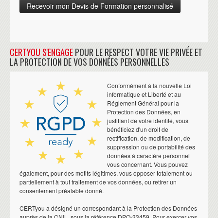
CERTYOU S'ENGAGE
POUR LE RESPECT VOTRE VIE PRIVÉE ET
LA PROTECTION DE VOS DONNÉES PERSONNELLES
Conformément à la nouvelle Loi
informatique et Liberté et au
Réglement Général pour la
Protection des Données, en
justifiant de votre identité, vous
bénéficiez d'un droit de
rectification, de modification, de
suppression ou de portabilité des
données à caractère personnel
vous concernant. Vous pouvez
également, pour des motifs légitimes, vous opposer totalement ou
partiellement à tout traitement de vos données, ou retirer un
consentement préalable donné.
CERTyou a désigné un correspondant à la Protection des Données
auprès de la CNIL, sous la référence DPO-33459. Pour exercer vos