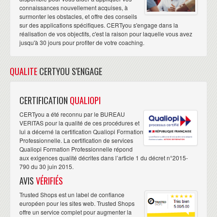
connaissances nouvellement acquises, à
surmonter les obstacles, et offre des conseils
sur des applications spécifiques. CERTyou s'engage dans la
réalisation de vos objectifs, c'est la raison pour laquelle vous avez
jusqu'à 30 jours pour profiter de votre coaching.
QUALITE
CERTYOU S'ENGAGE
CERTIFICATION
QUALIOPI
CERTyou a été reconnu par le BUREAU
VERITAS pour la qualité de ces procédures et
lui a décerné la certification Qualiopi Formation
Professionnelle. La certification de services
Qualiopi Formation Professionnelle répond
aux exigences qualité décrites dans l’article 1 du décret n°2015-
790 du 30 juin 2015.
AVIS
VÉRIFIÉS
Trusted Shops est un label de confiance
européen pour les sites web. Trusted Shops
offre un service complet pour augmenter la