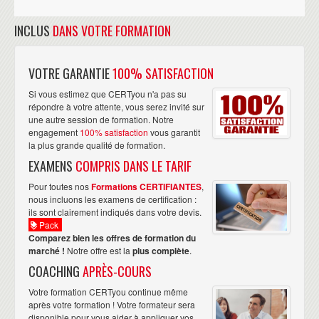
INCLUS
DANS VOTRE FORMATION
VOTRE GARANTIE
100% SATISFACTION
Si vous estimez que CERTyou n'a pas su
répondre à votre attente, vous serez invité sur
une autre session de formation. Notre
engagement
100% satisfaction
vous garantit
la plus grande qualité de formation.
EXAMENS
COMPRIS DANS LE TARIF
Pour toutes nos
Formations CERTIFIANTES
,
nous incluons les examens de certification :
ils sont clairement indiqués dans votre devis.
Pack
Comparez bien les offres de formation du
marché !
Notre offre est la
plus complète
.
COACHING
APRÈS-COURS
Votre formation CERTyou continue même
après votre formation ! Votre formateur sera
disponible pour vous aider à appliquer vos