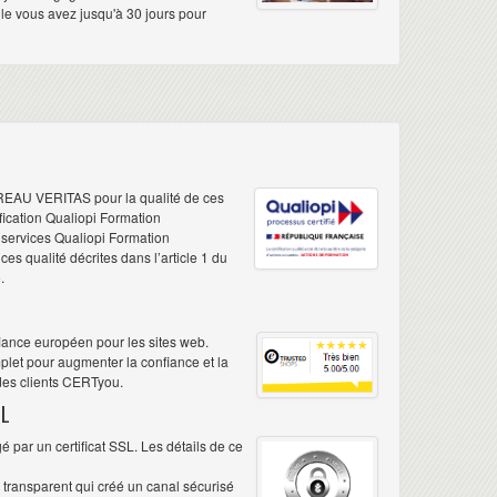
elle vous avez jusqu'à 30 jours pour
REAU VERITAS pour la qualité de ces
ification Qualiopi Formation
e services Qualiopi Formation
s qualité décrites dans l’article 1 du
.
iance européen pour les sites web.
plet pour augmenter la confiance et la
 des clients CERTyou.
L
 par un certificat SSL. Les détails de ce
é transparent qui créé un canal sécurisé