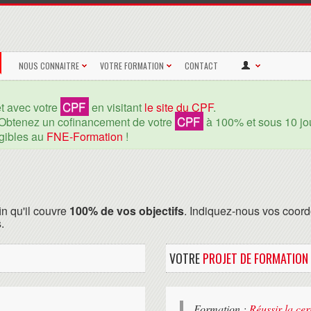
NOUS CONNAITRE
VOTRE FORMATION
CONTACT
CPF
et avec votre
en visitant
le site du CPF
.
CPF
Obtenez un cofinancement de votre
à 100% et sous 10 jou
igibles au
FNE-Formation
!
in qu'il couvre
100% de vos objectifs
. Indiquez-nous vos coord
.
VOTRE
PROJET DE FORMATION
Formation :
Réussir la cer