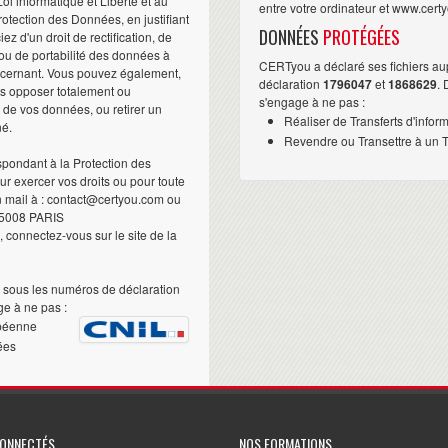
i informatique et Liberté et au
entre votre ordinateur et www.cert
otection des Données, en justifiant
DONNÉES
PROTÉGÉES
iez d'un droit de rectification, de
ou de portabilité des données à
CERTyou a déclaré ses fichiers au
ncernant. Vous pouvez également,
déclaration
1796047
et
1868629
.
us opposer totalement ou
s'engage à ne pas :
t de vos données, ou retirer un
Réaliser de Transferts d'infor
né.
Revendre ou Transettre à un Ti
pondant à la Protection des
 exercer vos droits ou pour toute
n mail à : contact@certyou.com ou
5008 PARIS
 connectez-vous sur le site de la
sous les numéros de déclaration
e à ne pas :
péenne
ées
CONNECTÉS
NOS FORMATIONS