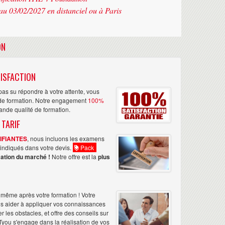
au 03/02/2027 en distanciel ou à Paris
ON
ISFACTION
as su répondre à votre attente, vous
n de formation. Notre engagement
100%
rande qualité de formation.
 TARIF
TIFIANTES
, nous incluons les examens
nt indiqués dans votre devis.
Pack
ation du marché !
Notre offre est la
plus
même après votre formation ! Votre
us aider à appliquer vos connaissances
les obstacles, et offre des conseils sur
Tyou s'engage dans la réalisation de vos