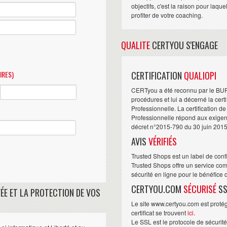
objectifs, c'est la raison pour laqu
profiter de votre coaching.
QUALITE
CERTYOU S'ENGAGE
IRES)
CERTIFICATION
QUALIOPI
CERTyou a été reconnu par le BU
procédures et lui a décerné la cert
Professionnelle. La certification d
Professionnelle répond aux exigence
décret n°2015-790 du 30 juin 2015
AVIS
VÉRIFIÉS
Trusted Shops est un label de conf
Trusted Shops offre un service com
sécurité en ligne pour le bénéfice
CERTYOU.COM
SÉCURISÉ
SS
ÉE ET LA PROTECTION DE VOS
Le site www.certyou.com est protégé
certificat se trouvent
ici
.
Le SSL est le protocole de sécurit