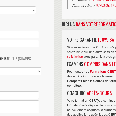
Date et Lieu :
01/02/2027 
INCLUS
DANS VOTRE FORMATI
VOTRE GARANTIE
100% SAT
Si vous estimez que CERTyou n'a p
serez invité sur une autre sessio
satisfaction
vous garantit la plus g
DISTANCIEL ?
(CHAMPS
EXAMENS
COMPRIS DANS LE
Pour toutes nos
Formations CER
de certification : ils sont claireme
Comparez bien les offres de form
complète
.
COACHING
APRÈS-COURS
Votre formation CERTyou continue 
formateur sera disponible pour vo
nouvellement acquises, à surmonter 
des applications spécifiques. CER