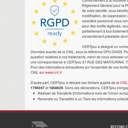
Conformément à la nouvelle Lo
Réglement Général pour la Pr
de votre identité, vous bénéfic
modification, de suppression 
caractère personnel vous co
pour des motifs légitimes, vo
partiellement à tout traitemen
consentement préalable don
CERTyou a désigné un corres
Données auprès de la CNIL, sous la référence DPO-33459. Pour
question relatives à nos traitements, merci de nous adresser u
une correspondance à CERTyou 37 RUE DES MATHURINS, 7
Pour des informations exhaustives sur l'ensemble de vos droits,
CNIL sur
www.cnil.fr
D'autre part, CERTyou a déclaré ses fichiers auprès de la
CNIL
1796047
et
1868629
. Dans ces déclarations, CERTyou s'engag
Réaliser de Transferts d'informations hors de l'Union euro
Revendre ou Transettre à un Tiers les informations collect
RESTONS 