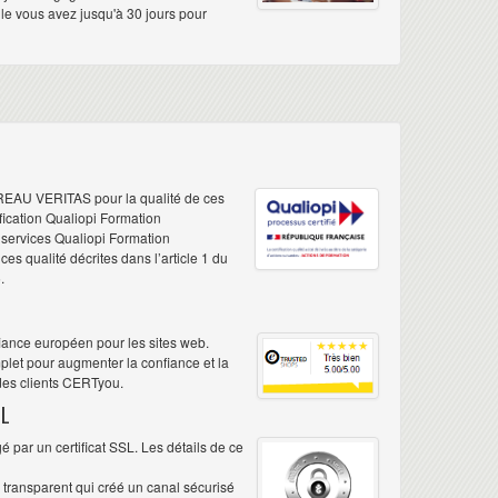
elle vous avez jusqu'à 30 jours pour
REAU VERITAS pour la qualité de ces
ification Qualiopi Formation
e services Qualiopi Formation
s qualité décrites dans l’article 1 du
.
iance européen pour les sites web.
plet pour augmenter la confiance et la
 des clients CERTyou.
L
 par un certificat SSL. Les détails de ce
é transparent qui créé un canal sécurisé