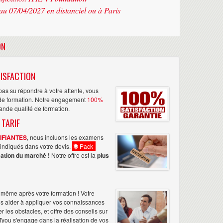
au 07/04/2027 en distanciel ou à Paris
ON
ISFACTION
as su répondre à votre attente, vous
n de formation. Notre engagement
100%
rande qualité de formation.
 TARIF
TIFIANTES
, nous incluons les examens
nt indiqués dans votre devis.
Pack
ation du marché !
Notre offre est la
plus
même après votre formation ! Votre
us aider à appliquer vos connaissances
les obstacles, et offre des conseils sur
Tyou s'engage dans la réalisation de vos