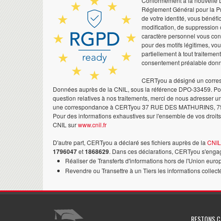
Conformément à la nouvelle Lo
Réglement Général pour la Pr
de votre identité, vous bénéfic
modification, de suppression 
caractère personnel vous co
pour des motifs légitimes, vo
partiellement à tout traitemen
consentement préalable don
CERTyou a désigné un corres
Données auprès de la CNIL, sous la référence DPO-33459. Pour
question relatives à nos traitements, merci de nous adresser u
une correspondance à CERTyou 37 RUE DES MATHURINS, 7
Pour des informations exhaustives sur l'ensemble de vos droits,
CNIL sur
www.cnil.fr
D'autre part, CERTyou a déclaré ses fichiers auprès de la
CNIL
1796047
et
1868629
. Dans ces déclarations, CERTyou s'engag
Réaliser de Transferts d'informations hors de l'Union euro
Revendre ou Transettre à un Tiers les informations collect
RESTONS 