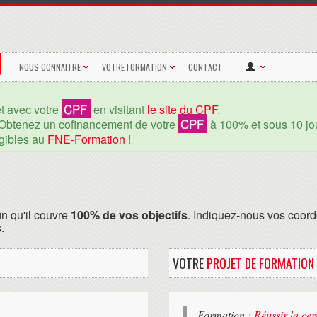
NOUS CONNAITRE
VOTRE FORMATION
CONTACT
CPF
et avec votre
en visitant
le site du CPF
.
CPF
Obtenez un cofinancement de votre
à 100% et sous 10 jou
igibles au
FNE-Formation
!
in qu'il couvre
100% de vos objectifs
. Indiquez-nous vos coord
.
VOTRE
PROJET DE FORMATION
Formation :
Réussir la cer