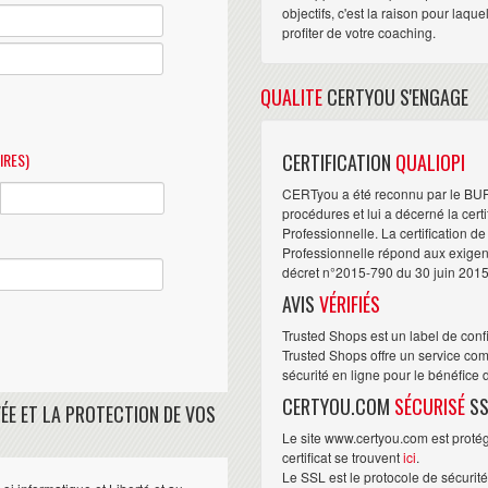
objectifs, c'est la raison pour laqu
profiter de votre coaching.
QUALITE
CERTYOU S'ENGAGE
IRES)
CERTIFICATION
QUALIOPI
CERTyou a été reconnu par le BU
procédures et lui a décerné la cert
Professionnelle. La certification d
Professionnelle répond aux exigence
décret n°2015-790 du 30 juin 2015
AVIS
VÉRIFIÉS
Trusted Shops est un label de conf
Trusted Shops offre un service com
sécurité en ligne pour le bénéfice
CERTYOU.COM
SÉCURISÉ
SS
ÉE ET LA PROTECTION DE VOS
Le site www.certyou.com est protégé
certificat se trouvent
ici
.
Le SSL est le protocole de sécurit