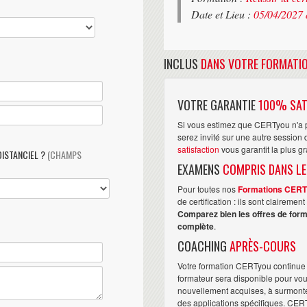
Date et Lieu :
05/04/2027 
INCLUS
DANS VOTRE FORMATI
VOTRE GARANTIE
100% SAT
Si vous estimez que CERTyou n'a p
serez invité sur une autre sessio
satisfaction
vous garantit la plus g
DISTANCIEL ?
(CHAMPS
EXAMENS
COMPRIS DANS LE
Pour toutes nos
Formations CER
de certification : ils sont claireme
Comparez bien les offres de form
complète
.
COACHING
APRÈS-COURS
Votre formation CERTyou continue 
formateur sera disponible pour vo
nouvellement acquises, à surmonter 
des applications spécifiques. CER