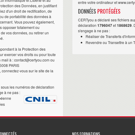
i informatique et Liberté et au
entre votre ordinateur et www.cert
otection des Données, en justifiant
DONNÉES
PROTÉGÉES
iez d'un droit de rectification, de
ou de portabilité des données à
CERTyou a déclaré ses fichiers au
ncernant. Vous pouvez également,
déclaration
1796047
et
1868629
.
us opposer totalement ou
s'engage à ne pas :
t de vos données, ou retirer un
Réaliser de Transferts d'infor
né.
Revendre ou Transettre à un Ti
pondant à la Protection des
 exercer vos droits ou pour toute
n mail à : contact@certyou.com ou
5008 PARIS
 connectez-vous sur le site de la
sous les numéros de déclaration
e à ne pas :
péenne
ées
CONNECTÉS
NOS FORMATIONS