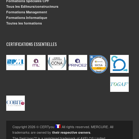
Formations Spéciales CPF
Tous les Editeurs/constructeurs
Formations Management
Formations Informatique
Toutes les formations
CERTIFICATIONS ESSENTIELLES
Copyright 2026 © CERTyou
All rights reserved. MERCURE. All
trademarks are owned by
.
their respective owners
The Swirl logo™ is a registered trademark of AXELOS Limited.