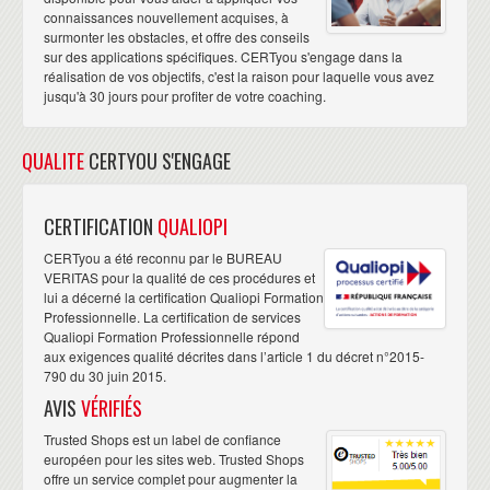
connaissances nouvellement acquises, à
surmonter les obstacles, et offre des conseils
sur des applications spécifiques. CERTyou s'engage dans la
réalisation de vos objectifs, c'est la raison pour laquelle vous avez
jusqu'à 30 jours pour profiter de votre coaching.
QUALITE
CERTYOU S'ENGAGE
CERTIFICATION
QUALIOPI
CERTyou a été reconnu par le BUREAU
VERITAS pour la qualité de ces procédures et
lui a décerné la certification Qualiopi Formation
Professionnelle. La certification de services
Qualiopi Formation Professionnelle répond
aux exigences qualité décrites dans l’article 1 du décret n°2015-
790 du 30 juin 2015.
AVIS
VÉRIFIÉS
Trusted Shops est un label de confiance
européen pour les sites web. Trusted Shops
offre un service complet pour augmenter la