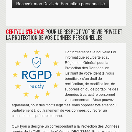
CERTYOU S'ENGAGE
POUR LE RESPECT VOTRE VIE PRIVÉE ET
LA PROTECTION DE VOS DONNÉES PERSONNELLES
Conformément à la nouvelle Loi
informatique et Liberté et au
Réglement Général pour la
Protection des Données, en
justifiant de votre identité, vous
bénéficiez d'un droit de
rectification, de modification, de
suppression ou de portabilité des
données à caractère personnel
vous concernant. Vous pouvez
également, pour des motifs légitimes, vous opposer totalement ou
partiellement à tout traitement de vos données, ou retirer un
consentement préalable donné.
CERTyou a désigné un correspondant à la Protection des Données
auprès de la CNIL, sous la référence DPO-33459. Pour exercer vos