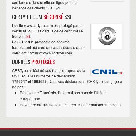
confiance et la sécurité en ligne pour le
bénéfice des clients CERTyou.
CERTYOU.COM
SÉCURISÉ
SSL
Le site www.certyou.com est protégé par un
certificat SSL. Les détails de ce certificat se
trouvent
ici
.
Le SSL est le protocole de sécurité
transparent qui créé un canal sécurisé entre
votre ordinateur et www.certyou.com.
DONNÉES
PROTÉGÉES
CERTyou a déclaré ses fichiers auprès de la
CNIL sous les numéros de déclaration
1796047
et
1868629
. Dans ces déclarations, CERTyou s'engage à
ne pas :
Réaliser de Transferts d'informations hors de l'Union
européenne
Revendre ou Transettre à un Tiers les informations collectées