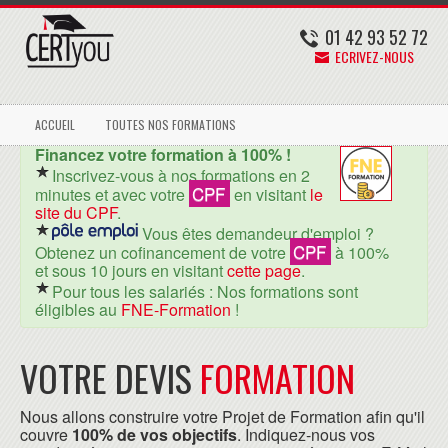
01 42 93 52 72
ECRIVEZ-NOUS
ACCUEIL
TOUTES NOS FORMATIONS
Financez votre formation à 100% !
Inscrivez-vous à nos formations en 2
CPF
minutes et avec votre
en visitant
le
site du CPF
.
Vous êtes demandeur d'emploi ?
CPF
Obtenez un cofinancement de votre
à 100%
et sous 10 jours en visitant
cette page
.
Pour tous les salariés : Nos formations sont
éligibles au
FNE-Formation
!
VOTRE DEVIS
FORMATION
Nous allons construire votre Projet de Formation afin qu'il
couvre
100% de vos objectifs
. Indiquez-nous vos