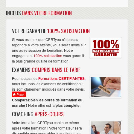
INCLUS
DANS VOTRE FORMATION
VOTRE GARANTIE
100% SATISFACTION
Si vous estimez que CERTyou n'a pas su
répondre à votre attente, vous serez invité sur
une autre session de formation. Notre
engagement
100% satisfaction
vous garantit
la plus grande qualité de formation.
EXAMENS
COMPRIS DANS LE TARIF
Pour toutes nos
Formations CERTIFIANTES
,
nous incluons les examens de certification :
ils sont clairement indiqués dans votre devis.
Pack
Comparez bien les offres de formation du
marché !
Notre offre est la
plus complète
.
COACHING
APRÈS-COURS
Votre formation CERTyou continue même
après votre formation ! Votre formateur sera
disponible pour vous aider à appliquer vos