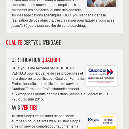
connaissances nouvellement acquises, à
surmonter les obstacles, et offre des conseils
sur des applications spécifiques. CERTyou s'engage dans la
réalisation de vos objectifs, c'est la raison pour laquelle vous avez
jusqu'à 30 jours pour profiter de votre coaching.
QUALITE
CERTYOU S'ENGAGE
CERTIFICATION
QUALIOPI
CERTyou a été reconnu par le BUREAU
VERITAS pour la qualité de ces procédures et
lui a décerné la certification Qualiopi Formation
Professionnelle. La certification de services
Qualiopi Formation Professionnelle répond
aux exigences qualité décrites dans l’article 1 du décret n°2015-
790 du 30 juin 2015.
AVIS
VÉRIFIÉS
Trusted Shops est un label de confiance
européen pour les sites web. Trusted Shops
offre un service complet pour augmenter la