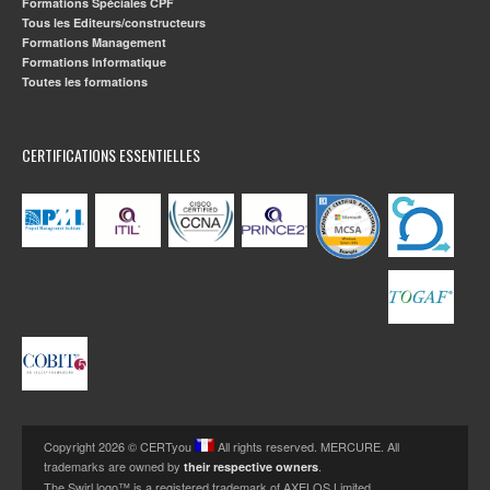
Formations Spéciales CPF
Tous les Editeurs/constructeurs
Formations Management
Formations Informatique
Toutes les formations
CERTIFICATIONS ESSENTIELLES
Copyright 2026 © CERTyou
All rights reserved. MERCURE. All
trademarks are owned by
.
their respective owners
The Swirl logo™ is a registered trademark of AXELOS Limited.