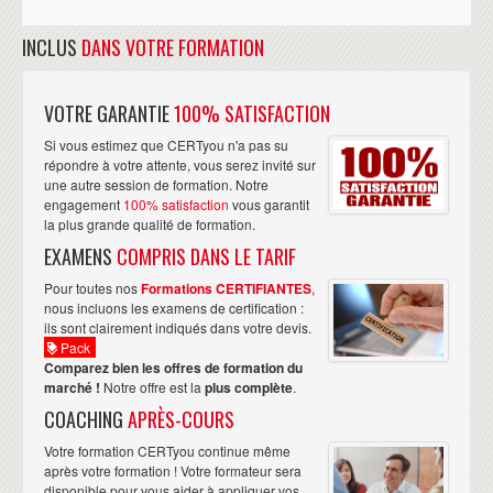
INCLUS
DANS VOTRE FORMATION
VOTRE GARANTIE
100% SATISFACTION
Si vous estimez que CERTyou n'a pas su
répondre à votre attente, vous serez invité sur
une autre session de formation. Notre
engagement
100% satisfaction
vous garantit
la plus grande qualité de formation.
EXAMENS
COMPRIS DANS LE TARIF
Pour toutes nos
Formations CERTIFIANTES
,
nous incluons les examens de certification :
ils sont clairement indiqués dans votre devis.
Pack
Comparez bien les offres de formation du
marché !
Notre offre est la
plus complète
.
COACHING
APRÈS-COURS
Votre formation CERTyou continue même
après votre formation ! Votre formateur sera
disponible pour vous aider à appliquer vos