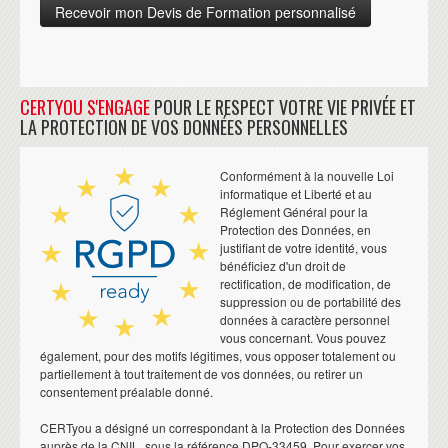
CERTYOU S'ENGAGE
POUR LE RESPECT VOTRE VIE PRIVÉE ET
LA PROTECTION DE VOS DONNÉES PERSONNELLES
Conformément à la nouvelle Loi
informatique et Liberté et au
Réglement Général pour la
Protection des Données, en
justifiant de votre identité, vous
bénéficiez d'un droit de
rectification, de modification, de
suppression ou de portabilité des
données à caractère personnel
vous concernant. Vous pouvez
également, pour des motifs légitimes, vous opposer totalement ou
partiellement à tout traitement de vos données, ou retirer un
consentement préalable donné.
CERTyou a désigné un correspondant à la Protection des Données
auprès de la CNIL, sous la référence DPO-33459. Pour exercer vos