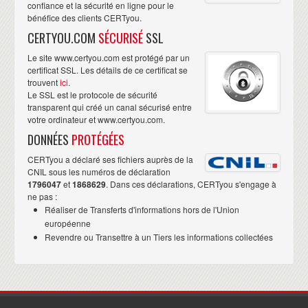
confiance et la sécurité en ligne pour le
bénéfice des clients CERTyou.
CERTYOU.COM
SÉCURISÉ
SSL
Le site www.certyou.com est protégé par un
certificat SSL. Les détails de ce certificat se
trouvent
ici
.
Le SSL est le protocole de sécurité
transparent qui créé un canal sécurisé entre
votre ordinateur et www.certyou.com.
DONNÉES
PROTÉGÉES
CERTyou a déclaré ses fichiers auprès de la
CNIL sous les numéros de déclaration
1796047
et
1868629
. Dans ces déclarations, CERTyou s'engage à
ne pas :
Réaliser de Transferts d'informations hors de l'Union
européenne
Revendre ou Transettre à un Tiers les informations collectées