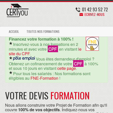
01 42 93 52 72
ECRIVEZ-NOUS
ACCUEIL
TOUTES NOS FORMATIONS
Financez votre formation à 100% !
Inscrivez-vous à nos formations en 2
CPF
minutes et avec votre
en visitant
le
site du CPF
.
Vous êtes demandeur d'emploi ?
CPF
Obtenez un cofinancement de votre
à 100%
et sous 10 jours en visitant
cette page
.
Pour tous les salariés : Nos formations sont
éligibles au
FNE-Formation
!
VOTRE DEVIS
FORMATION
Nous allons construire votre Projet de Formation afin qu'il
couvre
100% de vos objectifs
. Indiquez-nous vos