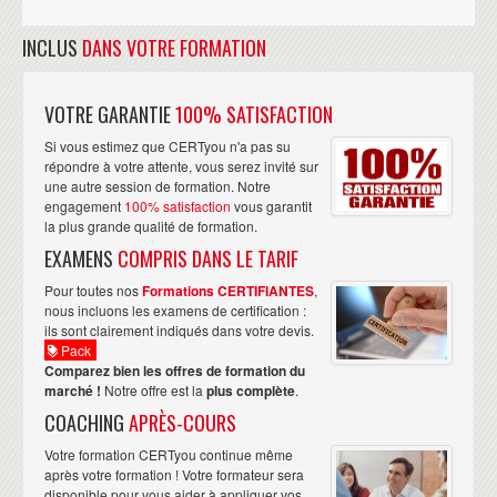
INCLUS
DANS VOTRE FORMATION
VOTRE GARANTIE
100% SATISFACTION
Si vous estimez que CERTyou n'a pas su
répondre à votre attente, vous serez invité sur
une autre session de formation. Notre
engagement
100% satisfaction
vous garantit
la plus grande qualité de formation.
EXAMENS
COMPRIS DANS LE TARIF
Pour toutes nos
Formations CERTIFIANTES
,
nous incluons les examens de certification :
ils sont clairement indiqués dans votre devis.
Pack
Comparez bien les offres de formation du
marché !
Notre offre est la
plus complète
.
COACHING
APRÈS-COURS
Votre formation CERTyou continue même
après votre formation ! Votre formateur sera
disponible pour vous aider à appliquer vos