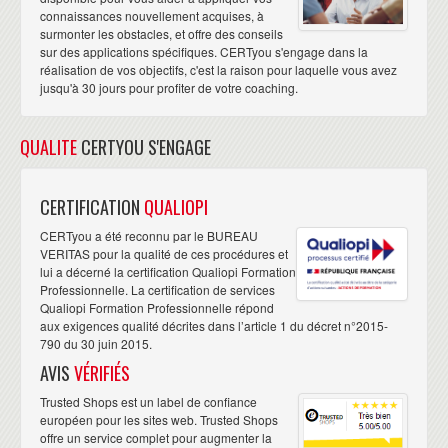
connaissances nouvellement acquises, à
surmonter les obstacles, et offre des conseils
sur des applications spécifiques. CERTyou s'engage dans la
réalisation de vos objectifs, c'est la raison pour laquelle vous avez
jusqu'à 30 jours pour profiter de votre coaching.
QUALITE
CERTYOU S'ENGAGE
CERTIFICATION
QUALIOPI
CERTyou a été reconnu par le BUREAU
VERITAS pour la qualité de ces procédures et
lui a décerné la certification Qualiopi Formation
Professionnelle. La certification de services
Qualiopi Formation Professionnelle répond
aux exigences qualité décrites dans l’article 1 du décret n°2015-
790 du 30 juin 2015.
AVIS
VÉRIFIÉS
Trusted Shops est un label de confiance
européen pour les sites web. Trusted Shops
offre un service complet pour augmenter la