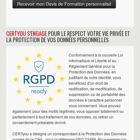
CERTYOU S'ENGAGE
POUR LE RESPECT VOTRE VIE PRIVÉE ET
LA PROTECTION DE VOS DONNÉES PERSONNELLES
Conformément à la nouvelle Loi
informatique et Liberté et au
Réglement Général pour la
Protection des Données, en
justifiant de votre identité, vous
bénéficiez d'un droit de
rectification, de modification, de
suppression ou de portabilité des
données à caractère personnel
vous concernant. Vous pouvez
également, pour des motifs légitimes, vous opposer totalement ou
partiellement à tout traitement de vos données, ou retirer un
consentement préalable donné.
CERTyou a désigné un correspondant à la Protection des Données
auprès de la CNIL, sous la référence DPO-33459. Pour exercer vos