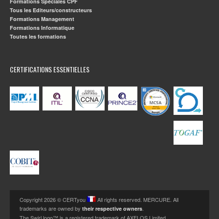
Formations Spéciales CPF
Tous les Editeurs/constructeurs
Formations Management
Formations Informatique
Toutes les formations
CERTIFICATIONS ESSENTIELLES
Copyright 2026 © CERTyou
All rights reserved. MERCURE. All
trademarks are owned by
.
their respective owners
The Swirl logo™ is a registered trademark of AXELOS Limited.