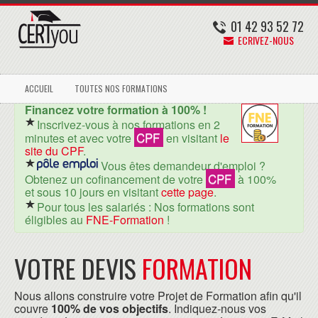
01 42 93 52 72
ECRIVEZ-NOUS
ACCUEIL
TOUTES NOS FORMATIONS
Financez votre formation à 100% !
Inscrivez-vous à nos formations en 2
CPF
minutes et avec votre
en visitant
le
site du CPF
.
Vous êtes demandeur d'emploi ?
CPF
Obtenez un cofinancement de votre
à 100%
et sous 10 jours en visitant
cette page
.
Pour tous les salariés : Nos formations sont
éligibles au
FNE-Formation
!
VOTRE DEVIS
FORMATION
Nous allons construire votre Projet de Formation afin qu'il
couvre
100% de vos objectifs
. Indiquez-nous vos