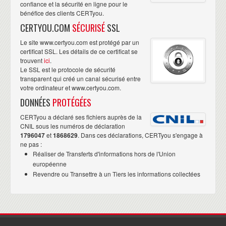
confiance et la sécurité en ligne pour le
bénéfice des clients CERTyou.
CERTYOU.COM
SÉCURISÉ
SSL
Le site www.certyou.com est protégé par un
certificat SSL. Les détails de ce certificat se
trouvent
ici
.
Le SSL est le protocole de sécurité
transparent qui créé un canal sécurisé entre
votre ordinateur et www.certyou.com.
DONNÉES
PROTÉGÉES
CERTyou a déclaré ses fichiers auprès de la
CNIL sous les numéros de déclaration
1796047
et
1868629
. Dans ces déclarations, CERTyou s'engage à
ne pas :
Réaliser de Transferts d'informations hors de l'Union
européenne
Revendre ou Transettre à un Tiers les informations collectées