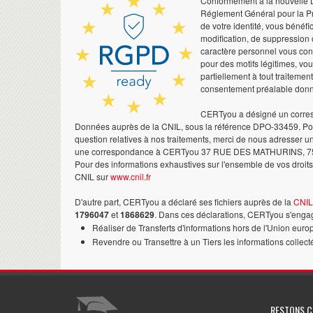
Conformément à la nouvelle Lo
Réglement Général pour la Pr
de votre identité, vous bénéfic
modification, de suppression 
caractère personnel vous co
pour des motifs légitimes, vo
partiellement à tout traitemen
consentement préalable don
CERTyou a désigné un corres
Données auprès de la CNIL, sous la référence DPO-33459. Pour
question relatives à nos traitements, merci de nous adresser u
une correspondance à CERTyou 37 RUE DES MATHURINS, 7
Pour des informations exhaustives sur l'ensemble de vos droits,
CNIL sur
www.cnil.fr
D'autre part, CERTyou a déclaré ses fichiers auprès de la
CNIL
1796047
et
1868629
. Dans ces déclarations, CERTyou s'engag
Réaliser de Transferts d'informations hors de l'Union euro
Revendre ou Transettre à un Tiers les informations collect
RESTONS 