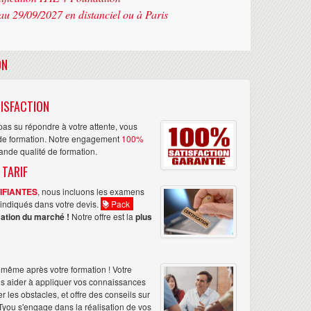
au 29/09/2027 en distanciel ou à Paris
ON
ISFACTION
as su répondre à votre attente, vous
n de formation. Notre engagement
100%
rande qualité de formation.
 TARIF
TIFIANTES
, nous incluons les examens
nt indiqués dans votre devis.
Pack
ation du marché !
Notre offre est la
plus
même après votre formation ! Votre
us aider à appliquer vos connaissances
les obstacles, et offre des conseils sur
Tyou s'engage dans la réalisation de vos