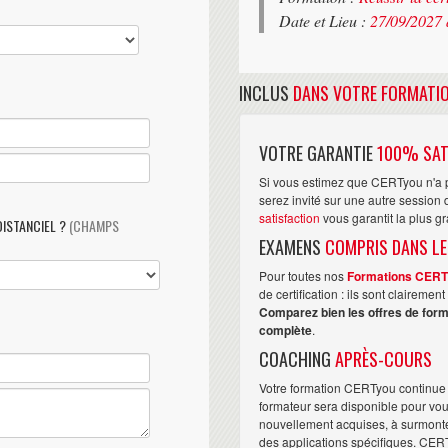
Date et Lieu :
27/09/2027 
INCLUS
DANS VOTRE FORMATI
VOTRE GARANTIE
100% SAT
Si vous estimez que CERTyou n'a p
serez invité sur une autre sessio
satisfaction
vous garantit la plus g
DISTANCIEL ?
(CHAMPS
EXAMENS
COMPRIS DANS LE
Pour toutes nos
Formations CER
de certification : ils sont claireme
Comparez bien les offres de form
complète
.
COACHING
APRÈS-COURS
Votre formation CERTyou continue 
formateur sera disponible pour vo
nouvellement acquises, à surmonter 
des applications spécifiques. CER