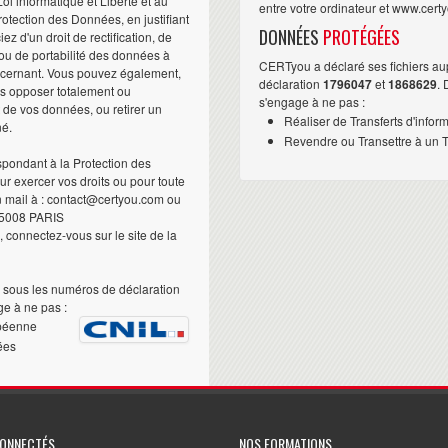
i informatique et Liberté et au
entre votre ordinateur et www.cert
otection des Données, en justifiant
DONNÉES
PROTÉGÉES
iez d'un droit de rectification, de
ou de portabilité des données à
CERTyou a déclaré ses fichiers au
ncernant. Vous pouvez également,
déclaration
1796047
et
1868629
.
us opposer totalement ou
s'engage à ne pas :
t de vos données, ou retirer un
Réaliser de Transferts d'infor
né.
Revendre ou Transettre à un Ti
pondant à la Protection des
 exercer vos droits ou pour toute
n mail à : contact@certyou.com ou
5008 PARIS
 connectez-vous sur le site de la
sous les numéros de déclaration
e à ne pas :
péenne
ées
CONNECTÉS
NOS FORMATIONS