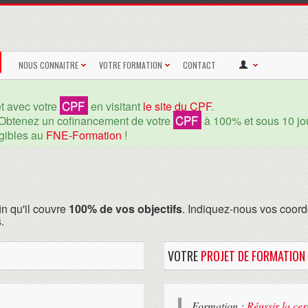
NOUS CONNAITRE
VOTRE FORMATION
CONTACT
CPF
et avec votre
en visitant
le site du CPF
.
CPF
Obtenez un cofinancement de votre
à 100% et sous 10 jou
igibles au
FNE-Formation
!
in qu'il couvre
100% de vos objectifs
. Indiquez-nous vos coord
.
VOTRE
PROJET DE FORMATION
Formation :
Réussir la cer