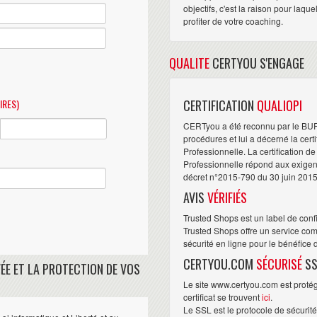
objectifs, c'est la raison pour laqu
profiter de votre coaching.
QUALITE
CERTYOU S'ENGAGE
IRES)
CERTIFICATION
QUALIOPI
CERTyou a été reconnu par le BU
procédures et lui a décerné la cert
Professionnelle. La certification d
Professionnelle répond aux exigence
décret n°2015-790 du 30 juin 2015
AVIS
VÉRIFIÉS
Trusted Shops est un label de conf
Trusted Shops offre un service com
sécurité en ligne pour le bénéfice
CERTYOU.COM
SÉCURISÉ
SS
ÉE ET LA PROTECTION DE VOS
Le site www.certyou.com est protégé
certificat se trouvent
ici
.
Le SSL est le protocole de sécurit