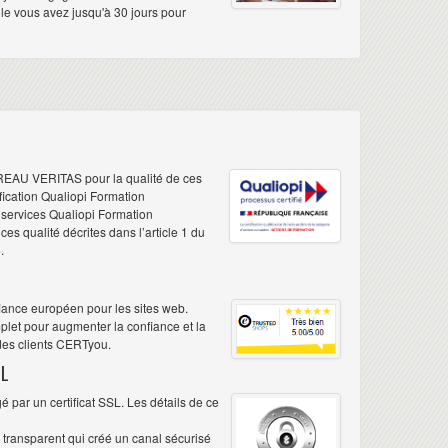
elle vous avez jusqu'à 30 jours pour
REAU VERITAS pour la qualité de ces
ification Qualiopi Formation
e services Qualiopi Formation
s qualité décrites dans l’article 1 du
.
iance européen pour les sites web.
plet pour augmenter la confiance et la
 des clients CERTyou.
L
 par un certificat SSL. Les détails de ce
é transparent qui créé un canal sécurisé