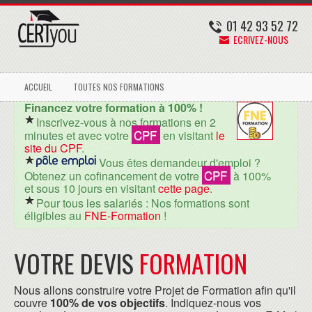
01 42 93 52 72
ECRIVEZ-NOUS
ACCUEIL
TOUTES NOS FORMATIONS
Financez votre formation à 100% !
Inscrivez-vous à nos formations en 2
CPF
minutes et avec votre
en visitant
le
site du CPF
.
Vous êtes demandeur d'emploi ?
CPF
Obtenez un cofinancement de votre
à 100%
et sous 10 jours en visitant
cette page
.
Pour tous les salariés : Nos formations sont
éligibles au
FNE-Formation
!
VOTRE DEVIS
FORMATION
Nous allons construire votre Projet de Formation afin qu'il
couvre
100% de vos objectifs
. Indiquez-nous vos