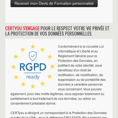
CERTYOU S'ENGAGE
POUR LE RESPECT VOTRE VIE PRIVÉE ET
LA PROTECTION DE VOS DONNÉES PERSONNELLES
Conformément à la nouvelle Loi
informatique et Liberté et au
Réglement Général pour la
Protection des Données, en
justifiant de votre identité, vous
bénéficiez d'un droit de
rectification, de modification, de
suppression ou de portabilité des
données à caractère personnel
vous concernant. Vous pouvez
également, pour des motifs légitimes, vous opposer totalement ou
partiellement à tout traitement de vos données, ou retirer un
consentement préalable donné.
CERTyou a désigné un correspondant à la Protection des Données
auprès de la CNIL, sous la référence DPO-33459. Pour exercer vos