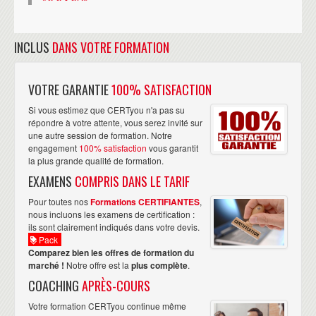
INCLUS
DANS VOTRE FORMATION
VOTRE GARANTIE
100% SATISFACTION
Si vous estimez que CERTyou n'a pas su
répondre à votre attente, vous serez invité sur
une autre session de formation. Notre
engagement
100% satisfaction
vous garantit
la plus grande qualité de formation.
EXAMENS
COMPRIS DANS LE TARIF
Pour toutes nos
Formations CERTIFIANTES
,
nous incluons les examens de certification :
ils sont clairement indiqués dans votre devis.
Pack
Comparez bien les offres de formation du
marché !
Notre offre est la
plus complète
.
COACHING
APRÈS-COURS
Votre formation CERTyou continue même