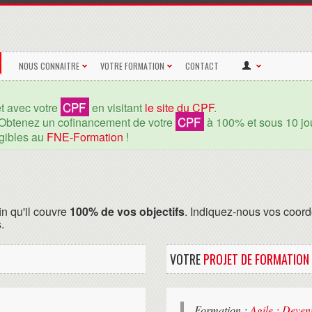
NOUS CONNAITRE
VOTRE FORMATION
CONTACT
CPF
et avec votre
en visitant
le site du CPF
.
CPF
Obtenez un cofinancement de votre
à 100% et sous 10 jou
igibles au
FNE-Formation
!
in qu'il couvre
100% de vos objectifs
. Indiquez-nous vos coord
.
VOTRE
PROJET DE FORMATION
Formation :
Agile : Deven