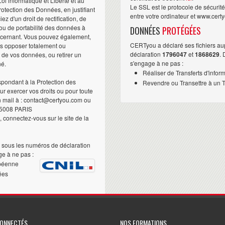
i informatique et Liberté et au
Le SSL est le protocole de sécurit
otection des Données, en justifiant
entre votre ordinateur et www.cert
iez d'un droit de rectification, de
ou de portabilité des données à
DONNÉES
PROTÉGÉES
ncernant. Vous pouvez également,
CERTyou a déclaré ses fichiers au
us opposer totalement ou
déclaration
1796047
et
1868629
.
t de vos données, ou retirer un
s'engage à ne pas :
né.
Réaliser de Transferts d'infor
pondant à la Protection des
Revendre ou Transettre à un Ti
 exercer vos droits ou pour toute
n mail à : contact@certyou.com ou
5008 PARIS
 connectez-vous sur le site de la
sous les numéros de déclaration
e à ne pas :
péenne
ées
CONNECTÉS
NOS FORMATIONS