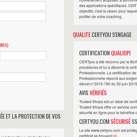
des applications spécifiques. CER
objectifs, c'est la raison pour laqu
profiter de votre coaching.
QUALITE
CERTYOU S'ENGAGE
IRES)
CERTIFICATION
QUALIOPI
CERTyou a été reconnu par le BU
procédures et lui a décerné la cert
Professionnelle. La certification d
Professionnelle répond aux exigence
décret n°2015-790 du 30 juin 2015
AVIS
VÉRIFIÉS
Trusted Shops est un label de conf
Trusted Shops offre un service com
sécurité en ligne pour le bénéfice
ÉE ET LA PROTECTION DE VOS
CERTYOU.COM
SÉCURISÉ
SS
Le site www.certyou.com est protégé
certificat se trouvent
ici
.