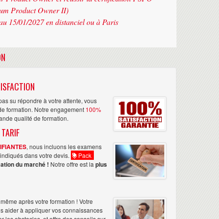
rum Product Owner II)
au 15/01/2027 en distanciel ou à Paris
ON
ISFACTION
as su répondre à votre attente, vous
n de formation. Notre engagement
100%
rande qualité de formation.
 TARIF
TIFIANTES
, nous incluons les examens
nt indiqués dans votre devis.
Pack
ation du marché !
Notre offre est la
plus
même après votre formation ! Votre
us aider à appliquer vos connaissances
les obstacles, et offre des conseils sur