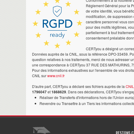
Conformément à la nouvelle Lo
Réglement Général pour la Pr
de votre identité, vous bénéfic
modification, de suppression 
caractère personnel vous co
pour des motifs légitimes, vo
partiellement à tout traitemen
consentement préalable don
CERTyou a désigné un corres
Données auprès de la CNIL, sous la référence DPO-33459. Pour
question relatives à nos traitements, merci de nous adresser u
une correspondance à CERTyou 37 RUE DES MATHURINS, 7
Pour des informations exhaustives sur l'ensemble de vos droits,
CNIL sur
www.cnil.fr
D'autre part, CERTyou a déclaré ses fichiers auprès de la
CNIL
1796047
et
1868629
. Dans ces déclarations, CERTyou s'engag
Réaliser de Transferts d'informations hors de l'Union euro
Revendre ou Transettre à un Tiers les informations collect
RESTONS 