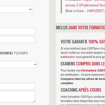
niveau 2 (Professional Sc
Date et Lieu :
14/01/2027 
INCLUS
DANS VOTRE FORMATI
VOTRE GARANTIE
100% SAT
Si vous estimez que CERTyou n'a p
DISTANCIEL ?
(CHAMPS
serez invité sur une autre sessio
satisfaction
vous garantit la plus g
EXAMENS
COMPRIS DANS LE
Pour toutes nos
Formations CER
de certification : ils sont claireme
Comparez bien les offres de form
complète
.
COACHING
APRÈS-COURS
Votre formation CERTyou continue 
formateur sera disponible pour vo
nouvellement acquises, à surmonter 