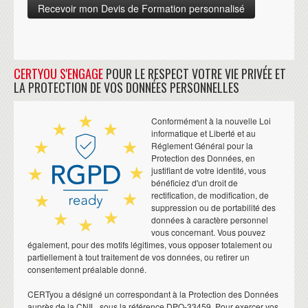
CERTYOU S'ENGAGE
POUR LE RESPECT VOTRE VIE PRIVÉE ET
LA PROTECTION DE VOS DONNÉES PERSONNELLES
Conformément à la nouvelle Loi
informatique et Liberté et au
Réglement Général pour la
Protection des Données, en
justifiant de votre identité, vous
bénéficiez d'un droit de
rectification, de modification, de
suppression ou de portabilité des
données à caractère personnel
vous concernant. Vous pouvez
également, pour des motifs légitimes, vous opposer totalement ou
partiellement à tout traitement de vos données, ou retirer un
consentement préalable donné.
CERTyou a désigné un correspondant à la Protection des Données
auprès de la CNIL, sous la référence DPO-33459. Pour exercer vos