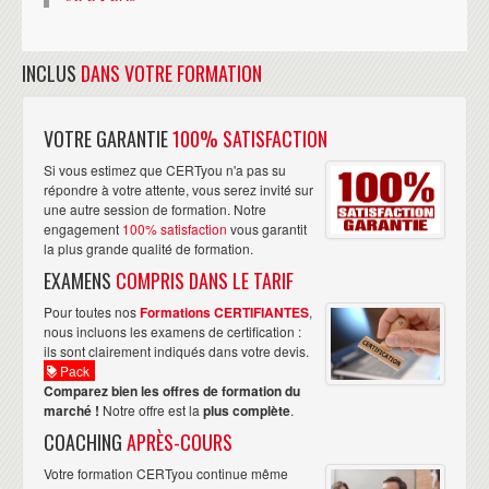
INCLUS
DANS VOTRE FORMATION
VOTRE GARANTIE
100% SATISFACTION
Si vous estimez que CERTyou n'a pas su
répondre à votre attente, vous serez invité sur
une autre session de formation. Notre
engagement
100% satisfaction
vous garantit
la plus grande qualité de formation.
EXAMENS
COMPRIS DANS LE TARIF
Pour toutes nos
Formations CERTIFIANTES
,
nous incluons les examens de certification :
ils sont clairement indiqués dans votre devis.
Pack
Comparez bien les offres de formation du
marché !
Notre offre est la
plus complète
.
COACHING
APRÈS-COURS
Votre formation CERTyou continue même