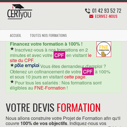
01 42 93 52 72
ECRIVEZ-NOUS
ACCUEIL
TOUTES NOS FORMATIONS
Financez votre formation à 100% !
Inscrivez-vous à nos formations en 2
CPF
minutes et avec votre
en visitant
le
site du CPF
.
Vous êtes demandeur d'emploi ?
CPF
Obtenez un cofinancement de votre
à 100%
et sous 10 jours en visitant
cette page
.
Pour tous les salariés : Nos formations sont
éligibles au
FNE-Formation
!
VOTRE DEVIS
FORMATION
Nous allons construire votre Projet de Formation afin qu'il
couvre
100% de vos objectifs
. Indiquez-nous vos