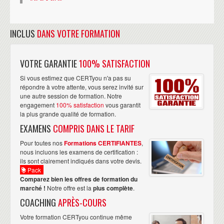
INCLUS
DANS VOTRE FORMATION
VOTRE GARANTIE
100% SATISFACTION
Si vous estimez que CERTyou n'a pas su
répondre à votre attente, vous serez invité sur
une autre session de formation. Notre
engagement
100% satisfaction
vous garantit
la plus grande qualité de formation.
EXAMENS
COMPRIS DANS LE TARIF
Pour toutes nos
Formations CERTIFIANTES
,
nous incluons les examens de certification :
ils sont clairement indiqués dans votre devis.
Pack
Comparez bien les offres de formation du
marché !
Notre offre est la
plus complète
.
COACHING
APRÈS-COURS
Votre formation CERTyou continue même