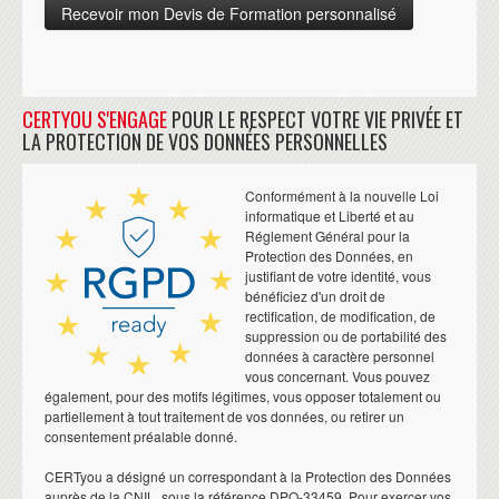
CERTYOU S'ENGAGE
POUR LE RESPECT VOTRE VIE PRIVÉE ET
LA PROTECTION DE VOS DONNÉES PERSONNELLES
Conformément à la nouvelle Loi
informatique et Liberté et au
Réglement Général pour la
Protection des Données, en
justifiant de votre identité, vous
bénéficiez d'un droit de
rectification, de modification, de
suppression ou de portabilité des
données à caractère personnel
vous concernant. Vous pouvez
également, pour des motifs légitimes, vous opposer totalement ou
partiellement à tout traitement de vos données, ou retirer un
consentement préalable donné.
CERTyou a désigné un correspondant à la Protection des Données
auprès de la CNIL, sous la référence DPO-33459. Pour exercer vos