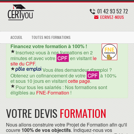
01 42 93 52 72
ECRIVEZ-NOUS
ACCUEIL
TOUTES NOS FORMATIONS
Financez votre formation à 100% !
Inscrivez-vous à nos formations en 2
CPF
minutes et avec votre
en visitant
le
site du CPF
.
Vous êtes demandeur d'emploi ?
CPF
Obtenez un cofinancement de votre
à 100%
et sous 10 jours en visitant
cette page
.
Pour tous les salariés : Nos formations sont
éligibles au
FNE-Formation
!
VOTRE DEVIS
FORMATION
Nous allons construire votre Projet de Formation afin qu'il
couvre
100% de vos objectifs
. Indiquez-nous vos