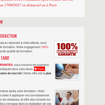
au 17/09/2027 en distanciel ou à Paris
ON
ISFACTION
as su répondre à votre attente, vous
n de formation. Notre engagement
100%
rande qualité de formation.
 TARIF
TIFIANTES
, nous incluons les examens
nt indiqués dans votre devis.
Pack
ation du marché !
Notre offre est la
plus
même après votre formation ! Votre
us aider à appliquer vos connaissances
les obstacles, et offre des conseils sur
Tyou s'engage dans la réalisation de vos