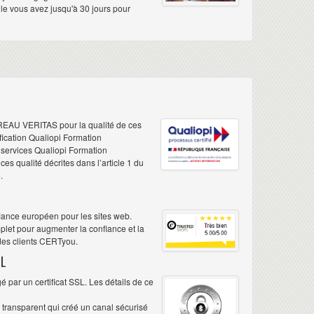
elle vous avez jusqu'à 30 jours pour
REAU VERITAS pour la qualité de ces
ification Qualiopi Formation
e services Qualiopi Formation
s qualité décrites dans l’article 1 du
.
iance européen pour les sites web.
plet pour augmenter la confiance et la
 des clients CERTyou.
L
 par un certificat SSL. Les détails de ce
é transparent qui créé un canal sécurisé