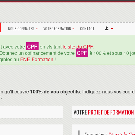
NOUS CONNAITRE
VOTRE FORMATION
CONTACT
CPF
et avec votre
en visitant
le site du CPF
.
CPF
Obtenez un cofinancement de votre
à 100% et sous 10 jou
igibles au
FNE-Formation
!
in qu'il couvre
100% de vos objectifs
. Indiquez-nous vos coord
.
VOTRE
PROJET DE FORMATION
Formation :
Réussir la Ce