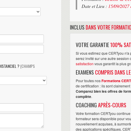
Date et Lieu :
15/09/2027 
INCLUS
DANS VOTRE FORMATI
VOTRE GARANTIE
100% SAT
Si vous estimez que CERTyou n'a p
serez invité sur une autre sessio
satisfaction
vous garantit la plus g
DISTANCIEL ?
(CHAMPS
EXAMENS
COMPRIS DANS LE
Pour toutes nos
Formations CER
de certification : ils sont claireme
Comparez bien les offres de form
complète
.
COACHING
APRÈS-COURS
Votre formation CERTyou continue 
formateur sera disponible pour vo
nouvellement acquises, à surmonter 
des applications spécifiques. CER