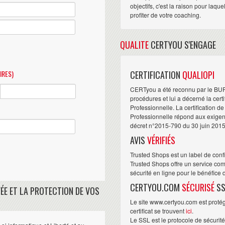
objectifs, c'est la raison pour laqu
profiter de votre coaching.
QUALITE
CERTYOU S'ENGAGE
IRES)
CERTIFICATION
QUALIOPI
CERTyou a été reconnu par le BU
procédures et lui a décerné la cert
Professionnelle. La certification d
Professionnelle répond aux exigence
décret n°2015-790 du 30 juin 2015
AVIS
VÉRIFIÉS
Trusted Shops est un label de conf
Trusted Shops offre un service com
sécurité en ligne pour le bénéfice
CERTYOU.COM
SÉCURISÉ
SS
ÉE ET LA PROTECTION DE VOS
Le site www.certyou.com est protégé
certificat se trouvent
ici
.
Le SSL est le protocole de sécurit