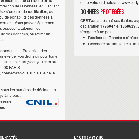
i informatique et Liberté et au
entre votre ordinateur et www.cert
otection des Données, en justifiant
DONNÉES
PROTÉGÉES
iez d'un droit de rectification, de
ou de portabilité des données à
CERTyou a déclaré ses fichiers au
ncernant. Vous pouvez également,
déclaration
1796047
et
1868629
.
us opposer totalement ou
s'engage à ne pas :
t de vos données, ou retirer un
Réaliser de Transferts d'infor
né.
Revendre ou Transettre à un Ti
pondant à la Protection des
 exercer vos droits ou pour toute
n mail à : contact@certyou.com ou
5008 PARIS
 connectez-vous sur le site de la
sous les numéros de déclaration
e à ne pas :
péenne
ées
CONNECTÉS
NOS FORMATIONS