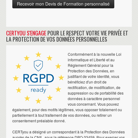
CERTYOU S'ENGAGE
POUR LE RESPECT VOTRE VIE PRIVÉE ET
LA PROTECTION DE VOS DONNÉES PERSONNELLES
Conformément à la nouvelle Loi
informatique et Liberté et au
Réglement Général pour la
Protection des Données, en
justifiant de votre identité, vous
bénéficiez d'un droit de
rectification, de modification, de
suppression ou de portabilité des
données à caractère personnel
vous concernant. Vous pouvez
également, pour des motifs légitimes, vous opposer totalement ou
partiellement à tout traitement de vos données, ou retirer un
consentement préalable donné.
CERTyou a désigné un correspondant à la Protection des Données
auprès de la CNIL, sous la référence DPO-33459. Pour exercer vos