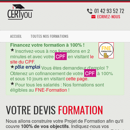
01 42 93 52 72
ECRIVEZ-NOUS
ACCUEIL
TOUTES NOS FORMATIONS
Financez votre formation à 100% !
Inscrivez-vous à nos formations en 2
CPF
minutes et avec votre
en visitant
le
site du CPF
.
Vous êtes demandeur d'emploi ?
CPF
Obtenez un cofinancement de votre
à 100%
et sous 10 jours en visitant
cette page
.
Pour tous les salariés : Nos formations sont
éligibles au
FNE-Formation
!
VOTRE DEVIS
FORMATION
Nous allons construire votre Projet de Formation afin qu'il
couvre
100% de vos objectifs
. Indiquez-nous vos