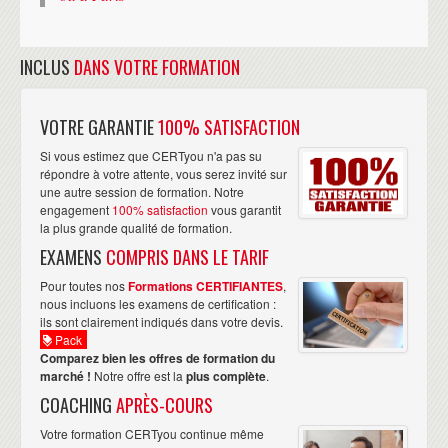
INCLUS
DANS VOTRE FORMATION
VOTRE GARANTIE
100% SATISFACTION
Si vous estimez que CERTyou n'a pas su
répondre à votre attente, vous serez invité sur
une autre session de formation. Notre
engagement
100% satisfaction
vous garantit
la plus grande qualité de formation.
EXAMENS
COMPRIS DANS LE TARIF
Pour toutes nos
Formations CERTIFIANTES
,
nous incluons les examens de certification :
ils sont clairement indiqués dans votre devis.
Pack
Comparez bien les offres de formation du
marché !
Notre offre est la
plus complète
.
COACHING
APRÈS-COURS
Votre formation CERTyou continue même