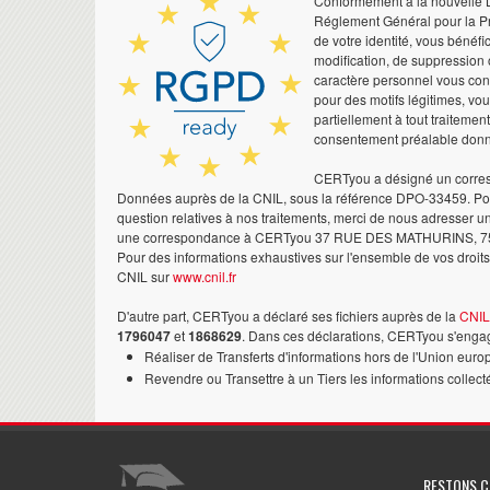
Conformément à la nouvelle Lo
Réglement Général pour la Pr
de votre identité, vous bénéfic
modification, de suppression 
caractère personnel vous co
pour des motifs légitimes, vo
partiellement à tout traitemen
consentement préalable don
CERTyou a désigné un corres
Données auprès de la CNIL, sous la référence DPO-33459. Pour
question relatives à nos traitements, merci de nous adresser u
une correspondance à CERTyou 37 RUE DES MATHURINS, 7
Pour des informations exhaustives sur l'ensemble de vos droits,
CNIL sur
www.cnil.fr
D'autre part, CERTyou a déclaré ses fichiers auprès de la
CNIL
1796047
et
1868629
. Dans ces déclarations, CERTyou s'engag
Réaliser de Transferts d'informations hors de l'Union euro
Revendre ou Transettre à un Tiers les informations collect
RESTONS 