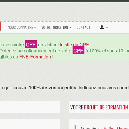
NOUS CONNAITRE
VOTRE FORMATION
CONTACT
CPF
et avec votre
en visitant
le site du CPF
.
CPF
Obtenez un cofinancement de votre
à 100% et sous 10 jou
igibles au
FNE-Formation
!
in qu'il couvre
100% de vos objectifs
. Indiquez-nous vos coord
.
VOTRE
PROJET DE FORMATION
Formation :
Agile : Deven