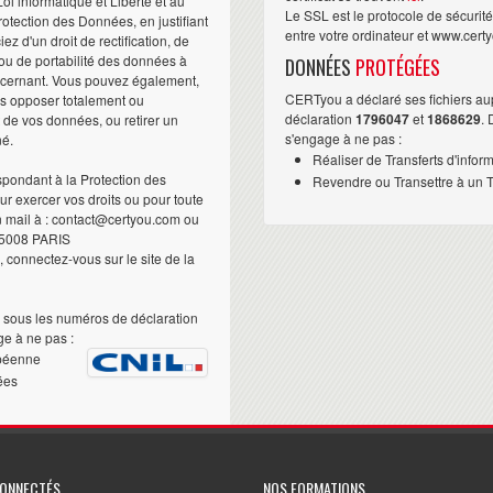
i informatique et Liberté et au
Le SSL est le protocole de sécurit
otection des Données, en justifiant
entre votre ordinateur et www.cert
iez d'un droit de rectification, de
ou de portabilité des données à
DONNÉES
PROTÉGÉES
ncernant. Vous pouvez également,
CERTyou a déclaré ses fichiers au
us opposer totalement ou
déclaration
1796047
et
1868629
.
t de vos données, ou retirer un
s'engage à ne pas :
né.
Réaliser de Transferts d'infor
pondant à la Protection des
Revendre ou Transettre à un Ti
 exercer vos droits ou pour toute
n mail à : contact@certyou.com ou
5008 PARIS
 connectez-vous sur le site de la
sous les numéros de déclaration
e à ne pas :
péenne
ées
CONNECTÉS
NOS FORMATIONS