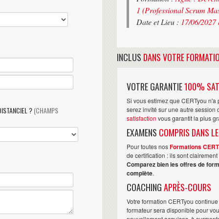
1 (Professional Scrum Mas
Date et Lieu :
17/06/2027 
INCLUS
DANS VOTRE FORMATI
VOTRE GARANTIE
100% SAT
Si vous estimez que CERTyou n'a p
DISTANCIEL ?
(CHAMPS
serez invité sur une autre sessio
satisfaction
vous garantit la plus g
EXAMENS
COMPRIS DANS LE
Pour toutes nos
Formations CER
de certification : ils sont claireme
Comparez bien les offres de form
complète
.
COACHING
APRÈS-COURS
Votre formation CERTyou continue 
formateur sera disponible pour vo
nouvellement acquises, à surmonter 