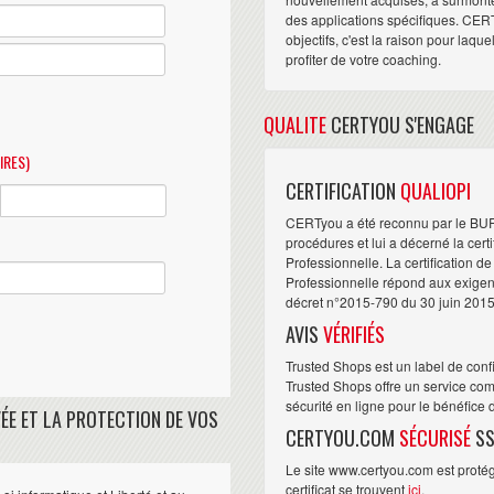
des applications spécifiques. CER
objectifs, c'est la raison pour laqu
profiter de votre coaching.
QUALITE
CERTYOU S'ENGAGE
IRES)
CERTIFICATION
QUALIOPI
CERTyou a été reconnu par le BU
procédures et lui a décerné la cert
Professionnelle. La certification d
Professionnelle répond aux exigence
décret n°2015-790 du 30 juin 2015
AVIS
VÉRIFIÉS
Trusted Shops est un label de conf
Trusted Shops offre un service com
sécurité en ligne pour le bénéfice
ÉE ET LA PROTECTION DE VOS
CERTYOU.COM
SÉCURISÉ
SS
Le site www.certyou.com est protégé
certificat se trouvent
ici
.