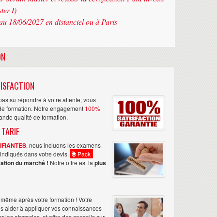
ter I)
au 18/06/2027 en distanciel ou à Paris
ON
ISFACTION
as su répondre à votre attente, vous
n de formation. Notre engagement
100%
rande qualité de formation.
 TARIF
TIFIANTES
, nous incluons les examens
nt indiqués dans votre devis.
Pack
ation du marché !
Notre offre est la
plus
même après votre formation ! Votre
us aider à appliquer vos connaissances
les obstacles, et offre des conseils sur