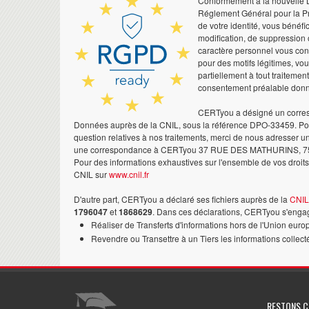
Conformément à la nouvelle Lo
Réglement Général pour la Pr
de votre identité, vous bénéfic
modification, de suppression 
caractère personnel vous co
pour des motifs légitimes, vo
partiellement à tout traitemen
consentement préalable don
CERTyou a désigné un corres
Données auprès de la CNIL, sous la référence DPO-33459. Pour
question relatives à nos traitements, merci de nous adresser u
une correspondance à CERTyou 37 RUE DES MATHURINS, 7
Pour des informations exhaustives sur l'ensemble de vos droits,
CNIL sur
www.cnil.fr
D'autre part, CERTyou a déclaré ses fichiers auprès de la
CNIL
1796047
et
1868629
. Dans ces déclarations, CERTyou s'engag
Réaliser de Transferts d'informations hors de l'Union euro
Revendre ou Transettre à un Tiers les informations collect
RESTONS 