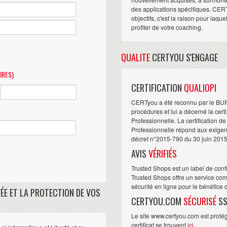
des applications spécifiques. CER
objectifs, c'est la raison pour laqu
profiter de votre coaching.
QUALITE
CERTYOU S'ENGAGE
IRES)
CERTIFICATION
QUALIOPI
CERTyou a été reconnu par le BU
procédures et lui a décerné la cert
Professionnelle. La certification d
Professionnelle répond aux exigence
décret n°2015-790 du 30 juin 2015
AVIS
VÉRIFIÉS
Trusted Shops est un label de conf
Trusted Shops offre un service com
sécurité en ligne pour le bénéfice
ÉE ET LA PROTECTION DE VOS
CERTYOU.COM
SÉCURISÉ
SS
Le site www.certyou.com est protégé
certificat se trouvent
ici
.