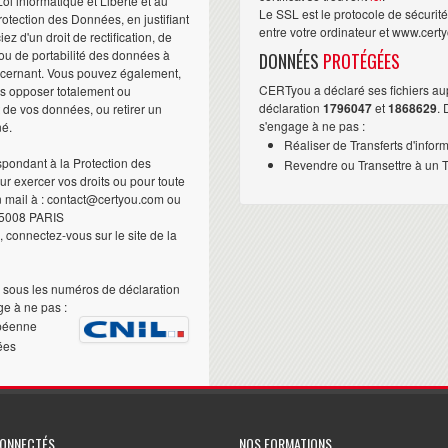
i informatique et Liberté et au
Le SSL est le protocole de sécurit
otection des Données, en justifiant
entre votre ordinateur et www.cert
iez d'un droit de rectification, de
ou de portabilité des données à
DONNÉES
PROTÉGÉES
ncernant. Vous pouvez également,
CERTyou a déclaré ses fichiers au
us opposer totalement ou
déclaration
1796047
et
1868629
.
t de vos données, ou retirer un
s'engage à ne pas :
né.
Réaliser de Transferts d'infor
pondant à la Protection des
Revendre ou Transettre à un Ti
 exercer vos droits ou pour toute
n mail à : contact@certyou.com ou
5008 PARIS
 connectez-vous sur le site de la
sous les numéros de déclaration
e à ne pas :
péenne
ées
CONNECTÉS
NOS FORMATIONS