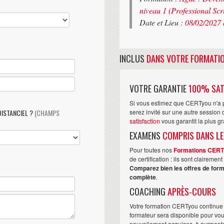
niveau 1 (Professional Sc
Date et Lieu :
08/02/2027 
INCLUS
DANS VOTRE FORMATI
VOTRE GARANTIE
100% SAT
Si vous estimez que CERTyou n'a p
DISTANCIEL ?
(CHAMPS
serez invité sur une autre sessio
satisfaction
vous garantit la plus g
EXAMENS
COMPRIS DANS LE
Pour toutes nos
Formations CER
de certification : ils sont claireme
Comparez bien les offres de form
complète
.
COACHING
APRÈS-COURS
Votre formation CERTyou continue 
formateur sera disponible pour vo
nouvellement acquises, à surmonter 