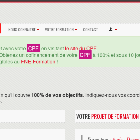
NOUS CONNAITRE
VOTRE FORMATION
CONTACT
CPF
et avec votre
en visitant
le site du CPF
.
CPF
Obtenez un cofinancement de votre
à 100% et sous 10 jou
igibles au
FNE-Formation
!
in qu'il couvre
100% de vos objectifs
. Indiquez-nous vos coord
.
VOTRE
PROJET DE FORMATION
Formation :
Agile : Deven