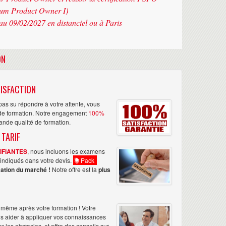
rum Product Owner I)
au 09/02/2027 en distanciel ou à Paris
ON
ISFACTION
as su répondre à votre attente, vous
n de formation. Notre engagement
100%
rande qualité de formation.
 TARIF
TIFIANTES
, nous incluons les examens
nt indiqués dans votre devis.
Pack
ation du marché !
Notre offre est la
plus
même après votre formation ! Votre
us aider à appliquer vos connaissances
les obstacles, et offre des conseils sur