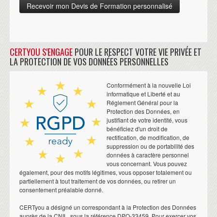
CERTYOU S'ENGAGE
POUR LE RESPECT VOTRE VIE PRIVÉE ET
LA PROTECTION DE VOS DONNÉES PERSONNELLES
Conformément à la nouvelle Loi
informatique et Liberté et au
Réglement Général pour la
Protection des Données, en
justifiant de votre identité, vous
bénéficiez d'un droit de
rectification, de modification, de
suppression ou de portabilité des
données à caractère personnel
vous concernant. Vous pouvez
également, pour des motifs légitimes, vous opposer totalement ou
partiellement à tout traitement de vos données, ou retirer un
consentement préalable donné.
CERTyou a désigné un correspondant à la Protection des Données
auprès de la CNIL, sous la référence DPO-33459. Pour exercer vos