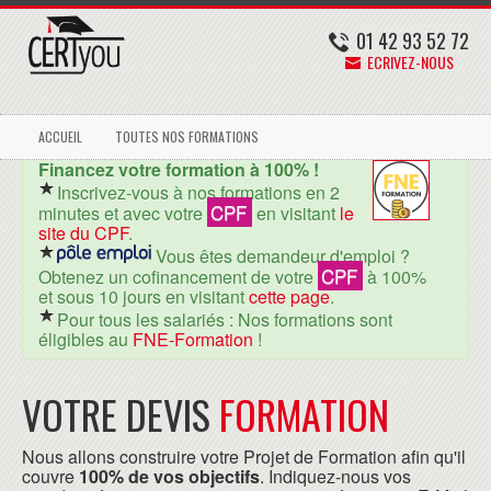
01 42 93 52 72
ECRIVEZ-NOUS
ACCUEIL
TOUTES NOS FORMATIONS
Financez votre formation à 100% !
Inscrivez-vous à nos formations en 2
CPF
minutes et avec votre
en visitant
le
site du CPF
.
Vous êtes demandeur d'emploi ?
CPF
Obtenez un cofinancement de votre
à 100%
et sous 10 jours en visitant
cette page
.
Pour tous les salariés : Nos formations sont
éligibles au
FNE-Formation
!
VOTRE DEVIS
FORMATION
Nous allons construire votre Projet de Formation afin qu'il
couvre
100% de vos objectifs
. Indiquez-nous vos