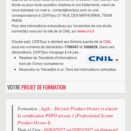
droits ou pour toute question relatives à nos traitements, merci de
nous adresser un mail à : contact@certyou.com ou une
correspondance à CERTyou 37 RUE DES MATHURINS, 75008
PARIS
Pour des informations exhaustives sur l'ensemble de vos droits,
connectez-vous sur le site de la CNIL sur
www.cnil.fr
D'autre part, CERTyou a déclaré ses fichiers auprès de la
CNIL
sous les numéros de déclaration
1796047
et
1868629
. Dans ces
déclarations, CERTyou s'engage à ne pas :
Réaliser de Transferts d'informations
hors de l'Union européenne
Revendre ou Transettre à un Tiers les informations collectées
VOTRE
PROJET DE FORMATION
Formation :
Agile : Devenir Product Owner et réussir
la certification PSPO niveau 1 (Professional Scrum
Product Owner I)
Date et Lieu :
01/03/2027 au 02/03/2027 en distanciel