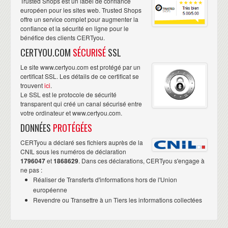
Trusted Shops est un label de confiance
européen pour les sites web. Trusted Shops
offre un service complet pour augmenter la
confiance et la sécurité en ligne pour le
bénéfice des clients CERTyou.
CERTYOU.COM
SÉCURISÉ
SSL
Le site www.certyou.com est protégé par un
certificat SSL. Les détails de ce certificat se
trouvent
ici
.
Le SSL est le protocole de sécurité
transparent qui créé un canal sécurisé entre
votre ordinateur et www.certyou.com.
DONNÉES
PROTÉGÉES
CERTyou a déclaré ses fichiers auprès de la
CNIL sous les numéros de déclaration
1796047
et
1868629
. Dans ces déclarations, CERTyou s'engage à
ne pas :
Réaliser de Transferts d'informations hors de l'Union
européenne
Revendre ou Transettre à un Tiers les informations collectées