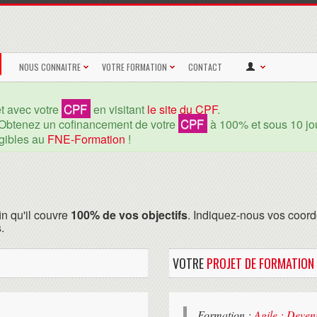
NOUS CONNAITRE
VOTRE FORMATION
CONTACT
CPF
et avec votre
en visitant
le site du CPF
.
CPF
Obtenez un cofinancement de votre
à 100% et sous 10 jou
igibles au
FNE-Formation
!
in qu'il couvre
100% de vos objectifs
. Indiquez-nous vos coord
.
VOTRE
PROJET DE FORMATION
Formation :
Agile : Deven