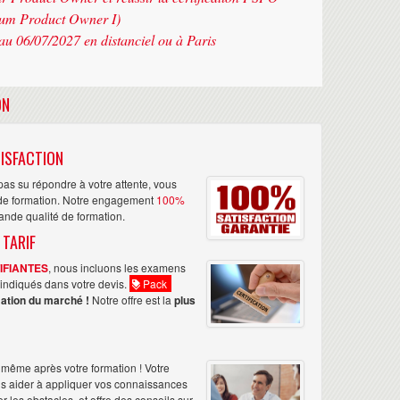
rum Product Owner I)
au 06/07/2027 en distanciel ou à Paris
ON
ISFACTION
as su répondre à votre attente, vous
n de formation. Notre engagement
100%
rande qualité de formation.
 TARIF
TIFIANTES
, nous incluons les examens
nt indiqués dans votre devis.
Pack
ation du marché !
Notre offre est la
plus
même après votre formation ! Votre
us aider à appliquer vos connaissances
les obstacles, et offre des conseils sur