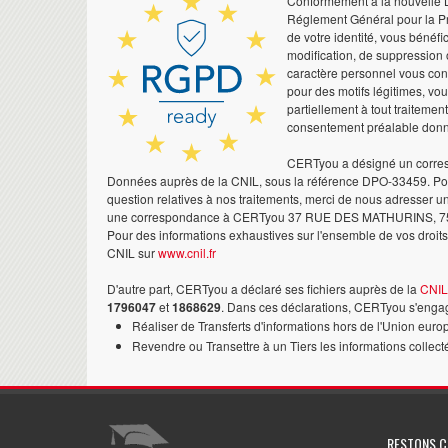
Conformément à la nouvelle Lo
Réglement Général pour la Pr
de votre identité, vous bénéfic
modification, de suppression 
caractère personnel vous co
pour des motifs légitimes, vo
partiellement à tout traitemen
consentement préalable don
CERTyou a désigné un corres
Données auprès de la CNIL, sous la référence DPO-33459. Pour
question relatives à nos traitements, merci de nous adresser u
une correspondance à CERTyou 37 RUE DES MATHURINS, 7
Pour des informations exhaustives sur l'ensemble de vos droits,
CNIL sur
www.cnil.fr
D'autre part, CERTyou a déclaré ses fichiers auprès de la
CNIL
1796047
et
1868629
. Dans ces déclarations, CERTyou s'engag
Réaliser de Transferts d'informations hors de l'Union euro
Revendre ou Transettre à un Tiers les informations collect
RESTONS 