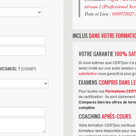
niveau 1 (Professional Sc
Date et Lieu :
05/07/2027 
INCLUS
DANS VOTRE FORMATI
VOTRE GARANTIE
100% SAT
Si vous estimez que CERTyou n'a p
DISTANCIEL ?
(CHAMPS
serez invité sur une autre sessio
satisfaction
vous garantit la plus g
EXAMENS
COMPRIS DANS LE
Pour toutes nos
Formations CER
de certification : ils sont claireme
Comparez bien les offres de form
complète
.
COACHING
APRÈS-COURS
Votre formation CERTyou continue 
formateur sera disponible pour vo
nouvellement acquises, à surmonter 