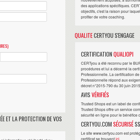
des applications spécifiques. CER
objectifs, c'est la raison pour laqu
profiter de votre coaching.
QUALITE
CERTYOU S'ENGAGE
IRES)
CERTIFICATION
QUALIOPI
CERTyou a été reconnu par le BU
procédures et lui a décerné la cert
Professionnelle. La certification d
Professionnelle répond aux exigence
décret n°2015-790 du 30 juin 2015
AVIS
VÉRIFIÉS
Trusted Shops est un label de conf
Trusted Shops offre un service com
sécurité en ligne pour le bénéfice
ÉE ET LA PROTECTION DE VOS
CERTYOU.COM
SÉCURISÉ
SS
Le site www.certyou.com est protégé
certificat se trouvent
ici
.