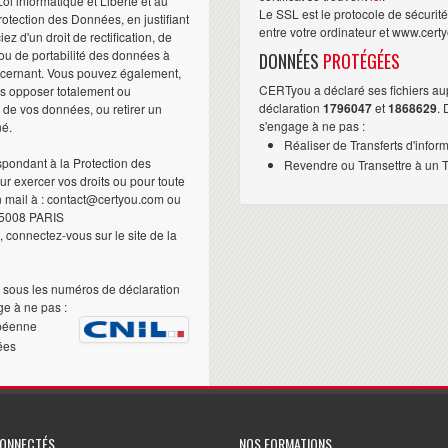
i informatique et Liberté et au
Le SSL est le protocole de sécurit
otection des Données, en justifiant
entre votre ordinateur et www.cert
iez d'un droit de rectification, de
ou de portabilité des données à
DONNÉES
PROTÉGÉES
ncernant. Vous pouvez également,
CERTyou a déclaré ses fichiers au
us opposer totalement ou
déclaration
1796047
et
1868629
.
t de vos données, ou retirer un
s'engage à ne pas :
né.
Réaliser de Transferts d'infor
pondant à la Protection des
Revendre ou Transettre à un Ti
 exercer vos droits ou pour toute
n mail à : contact@certyou.com ou
5008 PARIS
 connectez-vous sur le site de la
sous les numéros de déclaration
e à ne pas :
péenne
ées
CONNECTÉS
NOS FORMATIONS