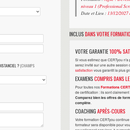
niveau 1 (Professional Sc
Date et Lieu :
13/12/2027 
INCLUS
DANS VOTRE FORMATI
VOTRE GARANTIE
100% SAT
Si vous estimez que CERTyou n'a p
DISTANCIEL ?
(CHAMPS
serez invité sur une autre sessio
satisfaction
vous garantit la plus g
EXAMENS
COMPRIS DANS LE
Pour toutes nos
Formations CER
de certification : ils sont claireme
Comparez bien les offres de form
complète
.
COACHING
APRÈS-COURS
Votre formation CERTyou continue 
formateur sera disponible pour vo
nouvellement acquises, à surmonter 