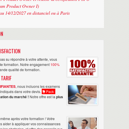
rum Product Owner I)
au 14/12/2027 en distanciel ou à Paris
ON
ISFACTION
as su répondre à votre attente, vous
n de formation. Notre engagement
100%
rande qualité de formation.
 TARIF
TIFIANTES
, nous incluons les examens
nt indiqués dans votre devis.
Pack
ation du marché !
Notre offre est la
plus
même après votre formation ! Votre
us aider à appliquer vos connaissances
les obstacles, et offre des conseils sur