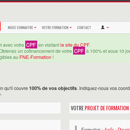
NOUS CONNAITRE
VOTRE FORMATION
CONTACT
CPF
et avec votre
en visitant
le site du CPF
.
CPF
Obtenez un cofinancement de votre
à 100% et sous 10 jou
igibles au
FNE-Formation
!
in qu'il couvre
100% de vos objectifs
. Indiquez-nous vos coord
.
VOTRE
PROJET DE FORMATION
Formation :
Agile : Deven