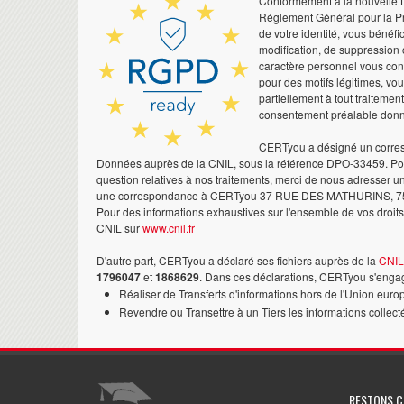
Conformément à la nouvelle Lo
Réglement Général pour la Pr
de votre identité, vous bénéfic
modification, de suppression 
caractère personnel vous co
pour des motifs légitimes, vo
partiellement à tout traitemen
consentement préalable don
CERTyou a désigné un corres
Données auprès de la CNIL, sous la référence DPO-33459. Pour
question relatives à nos traitements, merci de nous adresser u
une correspondance à CERTyou 37 RUE DES MATHURINS, 7
Pour des informations exhaustives sur l'ensemble de vos droits,
CNIL sur
www.cnil.fr
D'autre part, CERTyou a déclaré ses fichiers auprès de la
CNIL
1796047
et
1868629
. Dans ces déclarations, CERTyou s'engag
Réaliser de Transferts d'informations hors de l'Union euro
Revendre ou Transettre à un Tiers les informations collect
RESTONS 