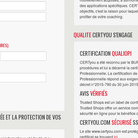
des applications spécifiques. CER
objectifs, c'est la raison pour laqu
profiter de votre coaching.
QUALITE
CERTYOU S'ENGAGE
IRES)
CERTIFICATION
QUALIOPI
CERTyou a été reconnu par le BU
procédures et lui a décerné la cert
Professionnelle. La certification d
Professionnelle répond aux exigence
décret n°2015-790 du 30 juin 2015
AVIS
VÉRIFIÉS
Trusted Shops est un label de conf
Trusted Shops offre un service com
sécurité en ligne pour le bénéfice
ÉE ET LA PROTECTION DE VOS
CERTYOU.COM
SÉCURISÉ
SS
Le site www.certyou.com est protégé
certificat se trouvent
ici
.