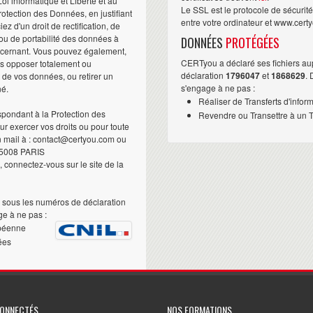
i informatique et Liberté et au
Le SSL est le protocole de sécurit
otection des Données, en justifiant
entre votre ordinateur et www.cert
iez d'un droit de rectification, de
ou de portabilité des données à
DONNÉES
PROTÉGÉES
ncernant. Vous pouvez également,
CERTyou a déclaré ses fichiers au
us opposer totalement ou
déclaration
1796047
et
1868629
.
t de vos données, ou retirer un
s'engage à ne pas :
né.
Réaliser de Transferts d'infor
pondant à la Protection des
Revendre ou Transettre à un Ti
 exercer vos droits ou pour toute
n mail à : contact@certyou.com ou
5008 PARIS
 connectez-vous sur le site de la
sous les numéros de déclaration
e à ne pas :
péenne
ées
CONNECTÉS
NOS FORMATIONS