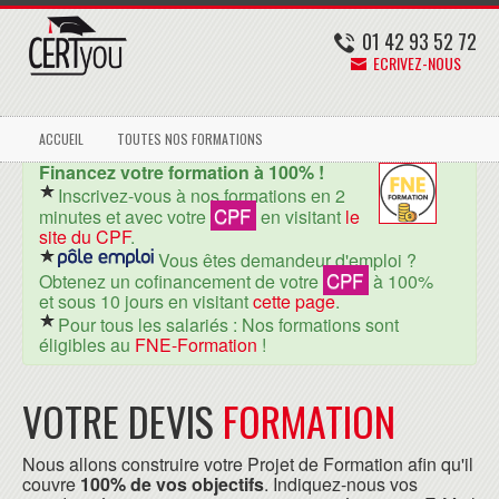
01 42 93 52 72
ECRIVEZ-NOUS
ACCUEIL
TOUTES NOS FORMATIONS
Financez votre formation à 100% !
Inscrivez-vous à nos formations en 2
CPF
minutes et avec votre
en visitant
le
site du CPF
.
Vous êtes demandeur d'emploi ?
CPF
Obtenez un cofinancement de votre
à 100%
et sous 10 jours en visitant
cette page
.
Pour tous les salariés : Nos formations sont
éligibles au
FNE-Formation
!
VOTRE DEVIS
FORMATION
Nous allons construire votre Projet de Formation afin qu'il
couvre
100% de vos objectifs
. Indiquez-nous vos