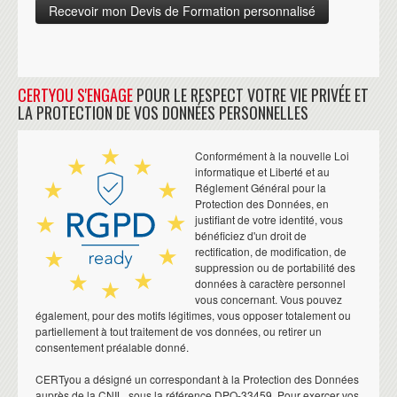
CERTYOU S'ENGAGE
POUR LE RESPECT VOTRE VIE PRIVÉE ET
LA PROTECTION DE VOS DONNÉES PERSONNELLES
Conformément à la nouvelle Loi
informatique et Liberté et au
Réglement Général pour la
Protection des Données, en
justifiant de votre identité, vous
bénéficiez d'un droit de
rectification, de modification, de
suppression ou de portabilité des
données à caractère personnel
vous concernant. Vous pouvez
également, pour des motifs légitimes, vous opposer totalement ou
partiellement à tout traitement de vos données, ou retirer un
consentement préalable donné.
CERTyou a désigné un correspondant à la Protection des Données
auprès de la CNIL, sous la référence DPO-33459. Pour exercer vos