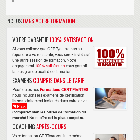
INCLUS
DANS VOTRE FORMATION
VOTRE GARANTIE
100% SATISFACTION
Si vous estimez que CERTyou n'a pas su
répondre à votre attente, vous serez invité sur
une autre session de formation. Notre
engagement
100% satisfaction
vous garantit
la plus grande qualité de formation.
EXAMENS
COMPRIS DANS LE TARIF
Pour toutes nos
Formations CERTIFIANTES
,
nous incluons les examens de certification :
ils sont clairement indiqués dans votre devis.
Pack
Comparez bien les offres de formation du
marché !
Notre offre est la
plus complète
.
COACHING
APRÈS-COURS
Votre formation CERTyou continue même