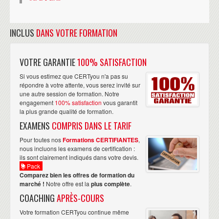
INCLUS
DANS VOTRE FORMATION
VOTRE GARANTIE
100% SATISFACTION
Si vous estimez que CERTyou n'a pas su
répondre à votre attente, vous serez invité sur
une autre session de formation. Notre
engagement
100% satisfaction
vous garantit
la plus grande qualité de formation.
EXAMENS
COMPRIS DANS LE TARIF
Pour toutes nos
Formations CERTIFIANTES
,
nous incluons les examens de certification :
ils sont clairement indiqués dans votre devis.
Pack
Comparez bien les offres de formation du
marché !
Notre offre est la
plus complète
.
COACHING
APRÈS-COURS
Votre formation CERTyou continue même