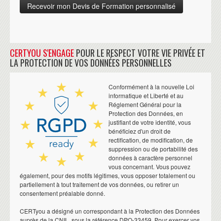
CERTYOU S'ENGAGE
POUR LE RESPECT VOTRE VIE PRIVÉE ET
LA PROTECTION DE VOS DONNÉES PERSONNELLES
Conformément à la nouvelle Loi
informatique et Liberté et au
Réglement Général pour la
Protection des Données, en
justifiant de votre identité, vous
bénéficiez d'un droit de
rectification, de modification, de
suppression ou de portabilité des
données à caractère personnel
vous concernant. Vous pouvez
également, pour des motifs légitimes, vous opposer totalement ou
partiellement à tout traitement de vos données, ou retirer un
consentement préalable donné.
CERTyou a désigné un correspondant à la Protection des Données
auprès de la CNIL, sous la référence DPO-33459. Pour exercer vos