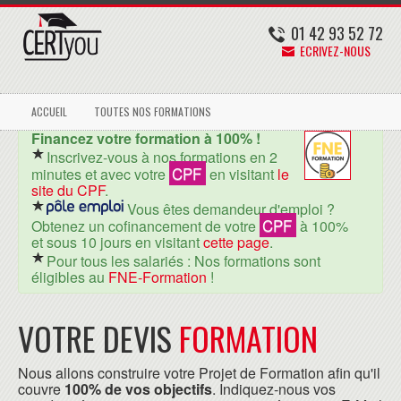
01 42 93 52 72
ECRIVEZ-NOUS
ACCUEIL
TOUTES NOS FORMATIONS
Financez votre formation à 100% !
Inscrivez-vous à nos formations en 2
CPF
minutes et avec votre
en visitant
le
site du CPF
.
Vous êtes demandeur d'emploi ?
CPF
Obtenez un cofinancement de votre
à 100%
et sous 10 jours en visitant
cette page
.
Pour tous les salariés : Nos formations sont
éligibles au
FNE-Formation
!
VOTRE DEVIS
FORMATION
Nous allons construire votre Projet de Formation afin qu'il
couvre
100% de vos objectifs
. Indiquez-nous vos