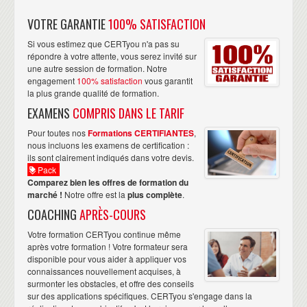
VOTRE GARANTIE
100% SATISFACTION
Si vous estimez que CERTyou n'a pas su
répondre à votre attente, vous serez invité sur
une autre session de formation. Notre
engagement
100% satisfaction
vous garantit
la plus grande qualité de formation.
EXAMENS
COMPRIS DANS LE TARIF
Pour toutes nos
Formations CERTIFIANTES
,
nous incluons les examens de certification :
ils sont clairement indiqués dans votre devis.
Pack
Comparez bien les offres de formation du
marché !
Notre offre est la
plus complète
.
COACHING
APRÈS-COURS
Votre formation CERTyou continue même
après votre formation ! Votre formateur sera
disponible pour vous aider à appliquer vos
connaissances nouvellement acquises, à
surmonter les obstacles, et offre des conseils
sur des applications spécifiques. CERTyou s'engage dans la