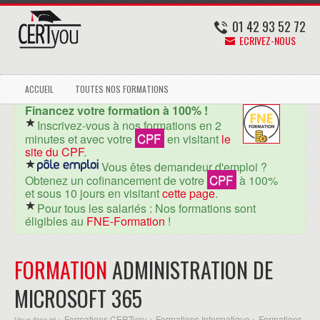
01 42 93 52 72
ECRIVEZ-NOUS
ACCUEIL
TOUTES NOS FORMATIONS
Financez votre formation à 100% !
Inscrivez-vous à nos formations en 2
CPF
minutes et avec votre
en visitant
le
site du CPF
.
Vous êtes demandeur d'emploi ?
CPF
Obtenez un cofinancement de votre
à 100%
et sous 10 jours en visitant
cette page
.
Pour tous les salariés : Nos formations sont
éligibles au
FNE-Formation
!
FORMATION
ADMINISTRATION DE
MICROSOFT 365
Formations CERTyou
Formations Informatique
Formations
Vous êtes ici >
>
>