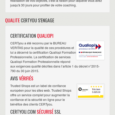
réalisation de vos objectifs, c'est la raison pour laquelle vous avez
jusqu'à 30 jours pour profiter de votre coaching.
QUALITE
CERTYOU S'ENGAGE
CERTIFICATION
QUALIOPI
CERTyou a été reconnu par le BUREAU
VERITAS pour la qualité de ces procédures et
lui a décerné la certification Qualiopi Formation
Professionnelle. La certification de services
Qualiopi Formation Professionnelle répond
aux exigences qualité décrites dans l’article 1 du décret n°2015-
790 du 30 juin 2015.
AVIS
VÉRIFIÉS
Trusted Shops est un label de confiance
européen pour les sites web. Trusted Shops
offre un service complet pour augmenter la
confiance et la sécurité en ligne pour le
bénéfice des clients CERTyou.
CERTYOU.COM
SÉCURISÉ
SSL