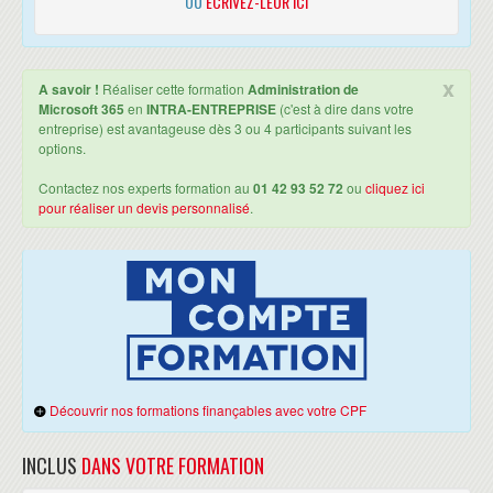
OU
ECRIVEZ-LEUR ICI
Ateliers : Configuration de la gestion des droits dans Office 365, ainsi
que des fonctionnalités de conformité
Surveillance et dépannage de Microsoft Office 365
DÉPANNER D'OFFICE 365
x
A savoir !
Réaliser cette formation
Administration de
Assurer la surveillance des services Office 365
Microsoft 365
en
INTRA-ENTREPRISE
(c'est à dire dans votre
Ateliers : Surveillance d'Office 365, Suivi de la santé des services et
entreprise) est avantageuse dès 3 ou 4 participants suivant les
analyse des rapports
options.
Planification et configuration de la fédération d'identité
Contactez nos experts formation au
01 42 93 52 72
ou
cliquez ici
COMPRENDRE LA FÉDÉRATION D'IDENTITÉ
pour réaliser un devis personnalisé
.
Planifier le déploiement de AD FS
Déployer AD FS pour la fédération d'identité avec Office 365
Planifier et mettre en œuvre les solutions hybrides optionnelles
Ateliers :
Déploiement des services Active Directory Federation Services (AD
FS) et du service Web Application Proxy
Configuration de la fédération avec Microsoft Office 365
Vérification du single sign-on (SSO)
Découvrir nos formations finançables avec votre CPF
INCLUS
DANS VOTRE FORMATION