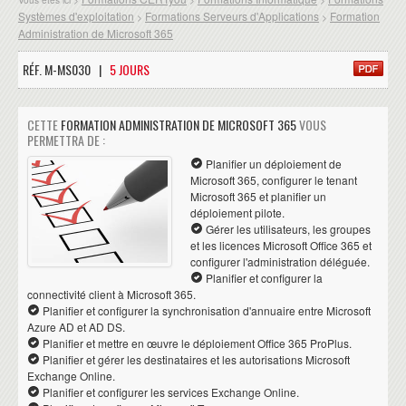
Systèmes d'exploitation
Formations Serveurs d'Applications
Formation
>
>
Administration de Microsoft 365
RÉF. M-MS030 |
5 JOURS
CETTE
FORMATION ADMINISTRATION DE MICROSOFT 365
VOUS
PERMETTRA DE :
Planifier un déploiement de
Microsoft 365, configurer le tenant
Microsoft 365 et planifier un
déploiement pilote.
Gérer les utilisateurs, les groupes
et les licences Microsoft Office 365 et
configurer l'administration déléguée.
Planifier et configurer la
connectivité client à Microsoft 365.
Planifier et configurer la synchronisation d'annuaire entre Microsoft
Azure AD et AD DS.
Planifier et mettre en œuvre le déploiement Office 365 ProPlus.
Planifier et gérer les destinataires et les autorisations Microsoft
Exchange Online.
Planifier et configurer les services Exchange Online.