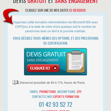
DEVIS
GRATUIT
ET
SANS ENGAGEMENT
l'organisation
Planification et configuration de SharePoint Online
CLIQUEZ SUR UNE DE NOS DATES
CI-DESSOUS
CONFIGURER LES SERVICES SHAREPOINT ONLINE
Planifier et configurer les collections de sites Sharepoint
Organisez cette formation Administration de Microsoft 365 avec
Planifier et configurer le partage des utilisateurs externes
CERTyou à la date de votre choix quelque soit le nombre de
Ateliers : Configuration des paramètres SharePoint Online, Création
personnes avec un tarif à la journée maitrisé.
et configuration des collections de sites SharePoint Online,
VOUS DÉCIDEZ VOUS-MÊMES DES OPTIONS, ET DES PRESTATIONS
Configuration et vérification du partage d'utilisateurs externes
Planification et configuration d'une solution de collaboration Office
DE CERTIFICATION.
365
PLANIFIER ET GÉRER YAMMER ENTERPRISE
Planifier et configurer OneDrive for Business
Configurer les groupes Office 365
Ateliers : Configurer Yammer Enterprise, OneDrive for Business, et
les groupes Office 365
Planification et configuration de la sécurité et de la conformité dans
Distancel possible de 9h à 17h, heure de Paris
.
Office 365
VUE D'ENSEMBLE DES FONCTIONNALITÉS DE CONFORMITÉ DANS OFFICE
TARIFS,
PROMOTIONS
, INSCRIPTIONS,
CPF
,
365
CONTACTEZ NOS
EXPERTS FORMATION
01 42 93 52 72
Planifier et configurer Azure Information Protection dans office 365
Gérer les fonctionnalités de conformité dans Office 365