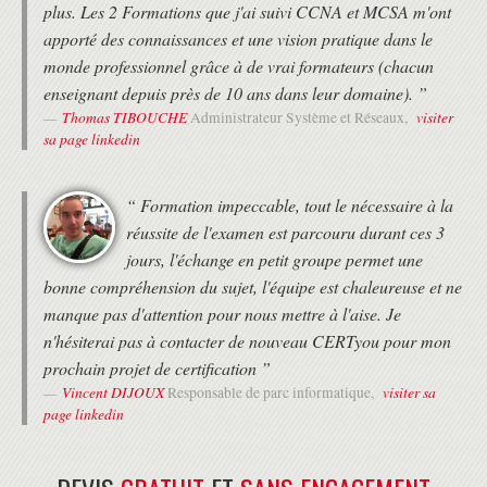
plus. Les 2 Formations que j'ai suivi CCNA et MCSA m'ont
les utilisateurs
Planifier et gérer les déploiements centralisés d'Office 365 ProPlus
apporté des connaissances et une vision pratique dans le
Activer la télémétrie et les rapports d'Office 365 ProPlus
monde professionnel grâce à de vrai formateurs (chacun
Ateliers : Préparation des installations d'Office 365 ProPlus, Vue
enseignant depuis près de 10 ans dans leur domaine). ”
d'ensemble de Exchange Online, gérer et configurer les destinataires
Exchange Online et le contrôle d'accès basé sur les rôles, planifier et
Thomas TIBOUCHE
visiter
Administrateur Système et Réseaux,
configurer les permissions
sa page linkedin
Planification et configuration des services Exchange Online
PLANIFIER ET CONFIGURER LE FLUX DE MESSAGERIE DANS OFFICE 365
“ Formation impeccable, tout le nécessaire à la
Planifier et configurer la protection des emails dans Office 3685
réussite de l'examen est parcouru durant ces 3
Planifier et configurer les stratégies d'accès clients
Migrer vers Exchange Online
jours, l'échange en petit groupe permet une
Ateliers : Configuration des paramètres de transport de messages, de
bonne compréhension du sujet, l'équipe est chaleureuse et ne
la protection des emails et des stratégies d'accès clients
manque pas d'attention pour nous mettre à l'aise. Je
Planification et déploiement de Microsoft Teams
n'hésiterai pas à contacter de nouveau CERTyou pour mon
QU'EST-CE QUE TEAMS
prochain projet de certification ”
Déploiement des Teams
Vincent DIJOUX
visiter sa
Responsable de parc informatique,
Authentification et accès
page linkedin
Transition de Skype for Buisness vers Microsoft Teams
Gestion et reporting
Ateliers : Gérer les paramètres de réunion, les stratégies de
messagerie, les paramètres vocaux, les paramètres à l'échelle de