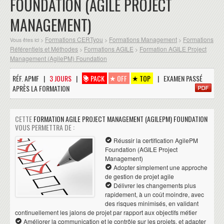
FOUNDATION (AGILE PROJECT
MANAGEMENT)
Formations CERTyou
Formations Management
Formations
Vous êtes ici >
>
>
Référentiels et Méthodes
Formations AGILE
Formation AGILE Project
>
>
Management (AgilePM) Foundation
RÉF. APMF |
3 JOURS
|
PACK
OFF
TOP
| EXAMEN PASSÉ
APRÈS LA FORMATION
CETTE
FORMATION AGILE PROJECT MANAGEMENT (AGILEPM) FOUNDATION
VOUS PERMETTRA DE :
Réussir la certification AgilePM
Foundation (AGILE Project
Management)
Adopter simplement une approche
de gestion de projet agile
Délivrer les changements plus
rapidement, à un coût moindre, avec
des risques minimisés, en validant
continuellement les jalons de projet par rapport aux objectifs métier
Améliorer la communication et le contrôle sur les projets, et adapter