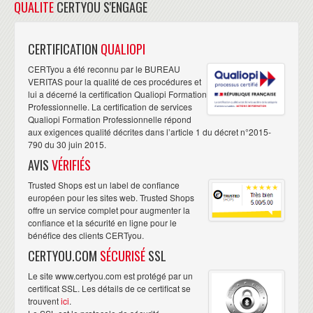
QUALITE
CERTYOU S'ENGAGE
CERTIFICATION
QUALIOPI
CERTyou a été reconnu par le BUREAU
VERITAS pour la qualité de ces procédures et
lui a décerné la certification Qualiopi Formation
Professionnelle. La certification de services
Qualiopi Formation Professionnelle répond
aux exigences qualité décrites dans l’article 1 du décret n°2015-
790 du 30 juin 2015.
AVIS
VÉRIFIÉS
Trusted Shops est un label de confiance
européen pour les sites web. Trusted Shops
offre un service complet pour augmenter la
confiance et la sécurité en ligne pour le
bénéfice des clients CERTyou.
CERTYOU.COM
SÉCURISÉ
SSL
Le site www.certyou.com est protégé par un
certificat SSL. Les détails de ce certificat se
trouvent
ici
.