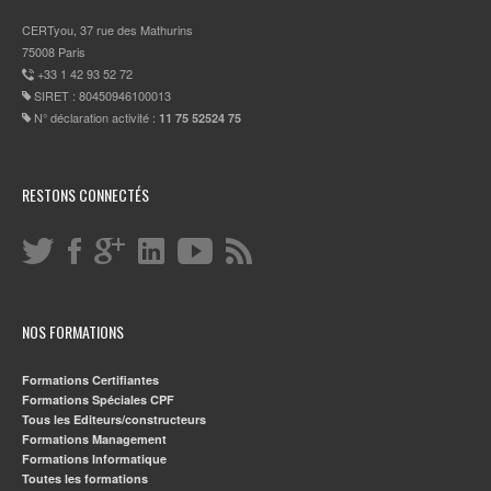
CERTyou, 37 rue des Mathurins
75008 Paris
+33 1 42 93 52 72
SIRET : 80450946100013
N° déclaration activité :
11 75 52524 75
RESTONS CONNECTÉS
NOS FORMATIONS
Formations Certifiantes
Formations Spéciales CPF
Tous les Editeurs/constructeurs
Formations Management
Formations Informatique
Toutes les formations