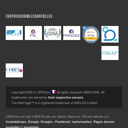
CERTIFICATIONS ESSENTIELLES
Copyright 2026 © CERTyou
All rights reserved. MERCURE. All
trademarks are owned by
.
their respective owners
The Swirl logo™ is a registered trademark of AXELOS Limited.
CERTyou
est noté
4.89
/
5.00
par ses clients. Basé sur
125
avis laissés sur
,
,
,
,
,
,
trustedshops
Google
Google+
Facebook
topformation
Pages Jaunes
et
trustpilot
emagister