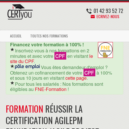
01 42 93 52 72
ECRIVEZ-NOUS
ACCUEIL
TOUTES NOS FORMATIONS
Financez votre formation à 100% !
Inscrivez-vous à nos formations en 2
CPF
minutes et avec votre
en visitant
le
site du CPF
.
Vous êtes demandeur d'emploi ?
CPF
Obtenez un cofinancement de votre
à 100%
et sous 10 jours en visitant
cette page
.
Pour tous les salariés : Nos formations sont
éligibles au
FNE-Formation
!
FORMATION
RÉUSSIR LA
CERTIFICATION AGILEPM