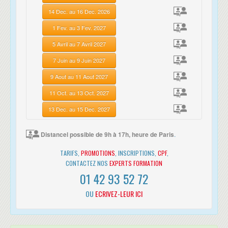
14 Dec. au 16 Dec. 2026
1 Fev. au 3 Fev. 2027
5 Avril au 7 Avril 2027
7 Juin au 9 Juin 2027
9 Aout au 11 Aout 2027
11 Oct. au 13 Oct. 2027
13 Dec. au 15 Dec. 2027
Distancel possible de 9h à 17h, heure de Paris
.
TARIFS,
PROMOTIONS
, INSCRIPTIONS,
CPF
,
CONTACTEZ NOS
EXPERTS FORMATION
01 42 93 52 72
OU
ECRIVEZ-LEUR ICI