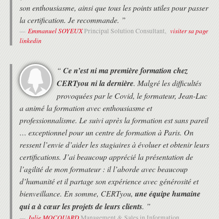
Le tri des exigences. Méthode MoSCoW.
son enthousiasme, ainsi que tous les points utiles pour passer
Notion d'itération ou de "Timebox".
la certification. Je recommande. ”
Phases d'une itération : étudier, affiner, consolider. Les objectifs
Emmanuel SOYEUX
visiter sa page
Principal Solution Consultant,
et les rôles.
linkedin
Suivi et contrôle continu du projet et des risques.
Définition des priorités sur les exigences.
L'ESTIMATION DES TRAVAUX ET LA PLANIFICATION AGILE
“
Ce n’est ni ma première formation chez
Bonnes pratiques d'estimation de charges.
CERTyou ni la dernière
. Malgré les difficultés
Estimations collégiales. Réestimations.
provoquées par le Covid, le formateur, Jean-Luc
Bonnes pratiques de planification Agile.
a animé la formation avec enthousiasme et
Les différents niveaux de planification (plan de livraison,
professionnalisme. Le suivi après la formation est sans pareil
déploiement...).
Réaliser un plan de livraison.
… exceptionnel pour un centre de formation à Paris. On
PASSAGE DE LA CERTIFICATION AGILEPM® FOUNDATION
ressent l’envie d’aider les stagiaires à évoluer et obtenir leurs
certifications. J’ai beaucoup apprécié la présentation de
Questions et réponses liées aux attentes des stagiaires.
l’agilité de mon formateur : il l’aborde avec beaucoup
Revue des points principaux.
Présentation de l'examen et conseils.
d’humanité et il partage son expérience avec générosité et
Certification AgilePM® Foundation.
bienveillance. En somme, CERTyou,
une équipe humaine
qui a à cœur les projets de leurs clients
. ”
Julie MOCQUARD
Management & Sales in Information