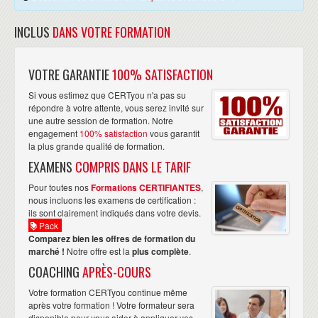
INCLUS
DANS VOTRE FORMATION
VOTRE GARANTIE
100% SATISFACTION
Si vous estimez que CERTyou n'a pas su
répondre à votre attente, vous serez invité sur
une autre session de formation. Notre
engagement
100% satisfaction
vous garantit
la plus grande qualité de formation.
EXAMENS
COMPRIS DANS LE TARIF
Pour toutes nos
Formations CERTIFIANTES
,
nous incluons les examens de certification :
ils sont clairement indiqués dans votre devis.
Pack
Comparez bien les offres de formation du
marché !
Notre offre est la
plus complète
.
COACHING
APRÈS-COURS
Votre formation CERTyou continue même
après votre formation ! Votre formateur sera
disponible pour vous aider à appliquer vos