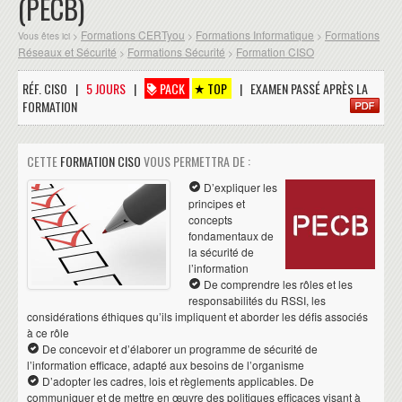
(PECB)
Formations CERTyou
Formations Informatique
Formations
Vous êtes ici >
>
>
Réseaux et Sécurité
Formations Sécurité
Formation CISO
>
>
RÉF. CISO |
5 JOURS
|
PACK
TOP
| EXAMEN PASSÉ APRÈS LA
FORMATION
CETTE
FORMATION CISO
VOUS PERMETTRA DE :
D’expliquer les
principes et
concepts
fondamentaux de
la sécurité de
l’information
De comprendre les rôles et les
responsabilités du RSSI, les
considérations éthiques qu’ils impliquent et aborder les défis associés
à ce rôle
De concevoir et d’élaborer un programme de sécurité de
l’information efficace, adapté aux besoins de l’organisme
D’adopter les cadres, lois et règlements applicables. De
communiquer et de mettre en œuvre des politiques efficaces visant à