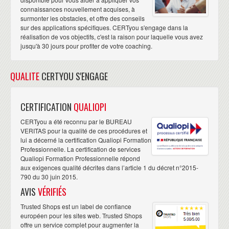
connaissances nouvellement acquises, à
surmonter les obstacles, et offre des conseils
sur des applications spécifiques. CERTyou s'engage dans la
réalisation de vos objectifs, c'est la raison pour laquelle vous avez
jusqu'à 30 jours pour profiter de votre coaching.
QUALITE
CERTYOU S'ENGAGE
CERTIFICATION
QUALIOPI
CERTyou a été reconnu par le BUREAU
VERITAS pour la qualité de ces procédures et
lui a décerné la certification Qualiopi Formation
Professionnelle. La certification de services
Qualiopi Formation Professionnelle répond
aux exigences qualité décrites dans l’article 1 du décret n°2015-
790 du 30 juin 2015.
AVIS
VÉRIFIÉS
Trusted Shops est un label de confiance
européen pour les sites web. Trusted Shops
offre un service complet pour augmenter la