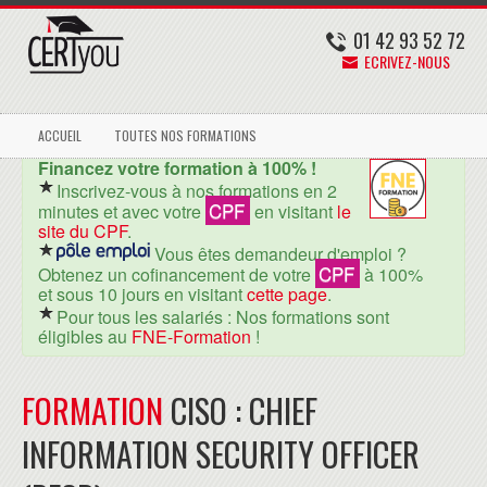
01 42 93 52 72
ECRIVEZ-NOUS
ACCUEIL
TOUTES NOS FORMATIONS
Financez votre formation à 100% !
Inscrivez-vous à nos formations en 2
CPF
minutes et avec votre
en visitant
le
site du CPF
.
Vous êtes demandeur d'emploi ?
CPF
Obtenez un cofinancement de votre
à 100%
et sous 10 jours en visitant
cette page
.
Pour tous les salariés : Nos formations sont
éligibles au
FNE-Formation
!
FORMATION
CISO : CHIEF
INFORMATION SECURITY OFFICER