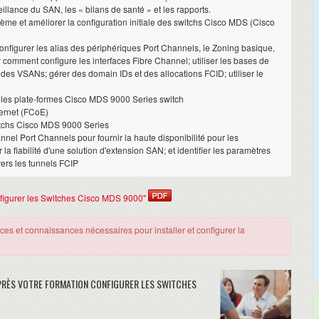
llance du SAN, les « bilans de santé » et les rapports.
stème et améliorer la configuration initiale des switchs Cisco MDS (Cisco
 configurer les alias des périphériques Port Channels, le Zoning basique,
r comment configure les interfaces Fibre Channel; utiliser les bases de
es VSANs; gérer des domain IDs et des allocations FCID; utiliser le
ns les plate-formes Cisco MDS 9000 Series switch
ernet (FCoE)
itchs Cisco MDS 9000 Series
annel Port Channels pour fournir la haute disponibilité pour les
 fiabilité d'une solution d'extension SAN; et identifier les paramètres
vers les tunnels FCIP
Configurer les Switches Cisco MDS 9000"
ces et connaissances nécessaires pour installer et configurer la
RÈS VOTRE FORMATION CONFIGURER LES SWITCHES