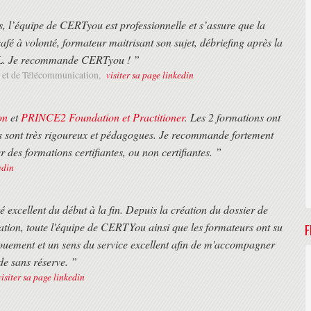
s, l’équipe de CERTyou est professionnelle et s’assure que la
afé à volonté, formateur maitrisant son sujet, débriefing après la
ITIL. Je recommande CERTyou ! ”
visiter sa page linkedin
n et de Télécommunication,
on
et
PRINCE2 Foundation et Practitioner
. Les 2 formations ont
rs sont très rigoureux et pédagogues. Je recommande fortement
es formations certifiantes, ou non certifiantes. ”
edin
excellent du début à la fin. Depuis la création du dossier de
ication, toute l'équipe de CERTYou ainsi que les formateurs ont su
F
vouement et un sens du service excellent afin de m'accompagner
de sans réserve. ”
visiter sa page linkedin