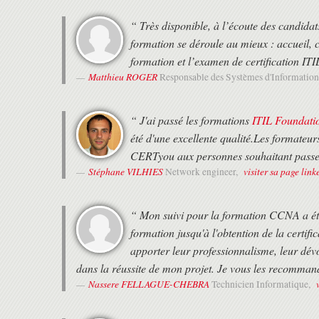
“ Très disponible, à l’écoute des candidat
formation se déroule au mieux : accueil, c
formation et l’examen de certification 
Matthieu ROGER
Responsable des Systèmes d'Informatio
“ J'ai passé les formations
ITIL Foundati
été d'une excellente qualité.Les formateu
CERTyou aux personnes souhaitant passer d
Stéphane VILHIES
visiter sa page link
Network engineer,
“ Mon suivi pour la formation CCNA a été 
formation jusqu'à l'obtention de la certif
apporter leur professionnalisme, leur dé
dans la réussite de mon projet. Je vous les recomman
Nassere FELLAGUE-CHEBRA
Technicien Informatique,