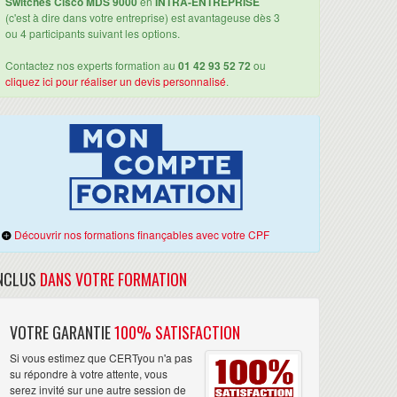
Switches Cisco MDS 9000
en
INTRA-ENTREPRISE
(c'est à dire dans votre entreprise) est avantageuse dès 3
ou 4 participants suivant les options.
Contactez nos experts formation au
01 42 93 52 72
ou
cliquez ici pour réaliser un devis personnalisé
.
Découvrir nos formations finançables avec votre CPF
NCLUS
DANS VOTRE FORMATION
VOTRE GARANTIE
100% SATISFACTION
Si vous estimez que CERTyou n'a pas
su répondre à votre attente, vous
serez invité sur une autre session de