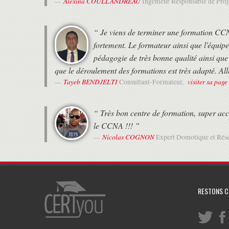
Alexina COULLANDREAU
Ingénieur Responsable de Proj
“ Je viens de terminer une formation C
fortement. Le formateur ainsi que l'équipe
pédagogie de très bonne qualité ainsi que 
que le déroulement des formations est très adapté. All
Tayeb BENDJELTI
visiter sa page
Consultant-Formateur,
“ Très bon centre de formation, super acc
le CCNA !!! ”
Nicolas COGNON
Expert Domotique et Rés
RESTONS 