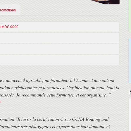
Promotions
co MDS 9000
tocoles du stockage de données, y compris SCSI et Fibre Channel,
 DCNM (Cisco Prime Data Center Network Manager) pour la surveillance
tes et partenaires Cisco.
ce : un accueil agréable, un formateur à l’écoute et un contenu
ation enrichissantes et formatrices. Certification obtenue haut la
I
proposés. Je recommande cette formation et cet organisme. ”
n
e tampon et les commandes pour détecter les «Slow Drain Device Interfaces
strées).
rmation "Réussir la certification Cisco CCNA Routing and
 formateurs très pédagogues et experts dans leur domaine et
ation (heure de Paris)