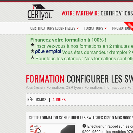
VOTRE PARTENAIRE
CERTIFICATIONS
CERTIFICATIONS ESSENTIELLES
FORMATIONS
PROMOTIONS
Financez votre formation à 100% !
Inscrivez-vous à nos formations en 2 minutes 
Vous êtes demandeur d'emploi ? 
Pour tous les salariés : Nos formations sont él
FORMATION
CONFIGURER LES S
Formations CERTyou
Formations Informatique
For
Vous êtes ici >
>
>
RÉF. DCMDS |
4 JOURS
CETTE
FORMATION CONFIGURER LES SWITCHES CISCO MDS 9000
Effectuer un rappel sur les
9200, 9500, et les modèles 970