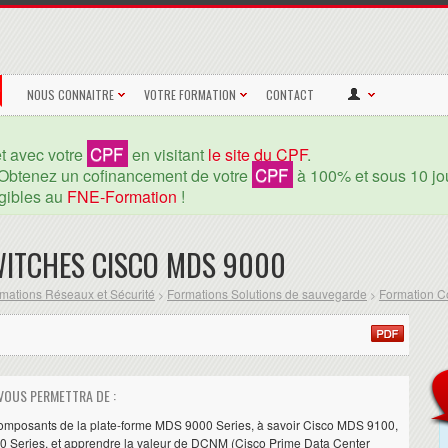
NOUS CONNAITRE
VOTRE FORMATION
CONTACT
CPF
et avec votre
en visitant
le site du CPF
.
CPF
Obtenez un cofinancement de votre
à 100% et sous 10 jou
igibles au
FNE-Formation
!
WITCHES CISCO MDS 9000
mations Réseaux et Sécurité
Formations Solutions de sauvegarde
Formation C
>
>
VOUS PERMETTRA DE :
 composants de la plate-forme MDS 9000 Series, à savoir Cisco MDS 9100,
0 Series, et apprendre la valeur de DCNM (Cisco Prime Data Center