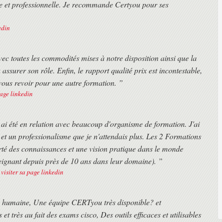
ée et professionnelle. Je recommande Certyou pour ses
distanciel. Cette solution est très appréciée des franciliens pour s'adapter
oré et des fonctionnalités de zoning intelligentes
edin
aires des trains ou des avions des différents participants.
anner les trames de données Fibre Channel
e formation.
avec toutes les commodités mises à notre disposition ainsi que la
ants.
 assurer son rôle. Enfin, le rapport qualité prix est incontestable,
vous revoir pour une autre formation. ”
 Directors
page linkedin
i été en relation avec beaucoup d'organisme de formation. J'ai
 un professionalisme que je n'attendais plus. Les 2 Formations
é des connaissances et une vision pratique dans le monde
eignant depuis près de 10 ans dans leur domaine). ”
visiter sa page linkedin
lle humaine, Une équipe CERTyou très disponible? et
leration et SAN Extension Tuner
 très au fait des exams cisco, Des outils efficaces et utilisables