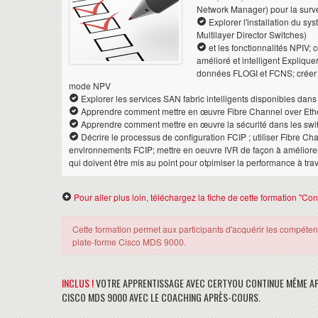
Network Manager) pour la survei
Explorer l'installation du sy
Multilayer Director Switches)
et les fonctionnalités NPIV;
amélioré et intelligent Explique
données FLOGI et FCNS; créer d
mode NPV
Explorer les services SAN fabric intelligents disponibles da
Apprendre comment mettre en œuvre Fibre Channel over Eth
Apprendre comment mettre en œuvre la sécurité dans les sw
Décrire le processus de configuration FCIP ; utiliser Fibre Ch
environnements FCIP; mettre en oeuvre IVR de façon à améliorer la
qui doivent être mis au point pour otpimiser la performance à tra
Pour aller plus loin, téléchargez la fiche de cette formation "
Cette formation permet aux participants d'acquérir les compéten
plate-forme Cisco MDS 9000.
INCLUS !
VOTRE APPRENTISSAGE AVEC CERTYOU CONTINUE MÊME AP
CISCO MDS 9000 AVEC LE COACHING APRÈS-COURS.