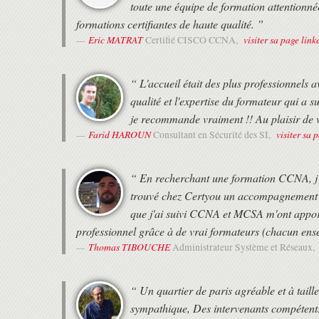
toute une équipe de formation attentionn
- en Alternance, c'est à dire à la carte entre le présentiel et le 
Configurer les alias de périphériques distribués
à leurs contraintes.
formations certifiantes de haute qualité. ”
Mettre en œuvre l'utilisation de base du zoning, du zoning améli
Eric MATRAT
visiter sa page link
Certifié CISCO CCNA,
SERVICES SAN FABRIC INTELLIGENTS
DEROULEMENT
Mettre en oeuvre Cisco Data Mobility Manager
• Les horaires de fin de journée sont adaptés en fonction des hor
Surveiller le flux du trafic en utilisant un analyseur pour dép
• Une attestation de suivi de formation vous sera remise en fin d
“ L'accueil était des plus professionnels 
• Cette formation est organisée pour un maximum de 14 particip
FIBRE CHANNEL OVER ETHERNET IMPLEMENTATION
qualité et l'expertise du formateur qui a su
je recommande vraiment !! Au plaisir de 
Décrire FCoE
Configurer FCoE sur Cisco MDS 9500 et 9700 Series Multilayer
Farid HAROUN
visiter sa 
Consultant en Sécurité des SI,
MISE EN OEUVRE DE LA SÉCURITÉ
Améliorer la gestion de la sécurité
“ En recherchant une formation CCNA, j a
Configurer les services AAA
trouvé chez Certyou un accompagnement et
Mettre en oeuvre la sécurité des ports et Fabric Binding
Configurer FC-SP
que j'ai suivi CCNA et MCSA m'ont apport
Mettre en oeuvre le cryptage des liens
professionnel grâce à de vrai formateurs (chacun ens
MISE EN OEUVRE DE FIBRE CHANNEL OVER IP (FCIP)
Thomas TIBOUCHE
Administrateur Système et Réseaux,
Créer un tunnel FCIP
Configurer la haute disponibilité FCIP
“ Un quartier de paris agréable et à tai
IVR pour une extension SAN Mettre en oeuvre
Optimiser la performance FCIP avec les outils tels que I/O Acce
sympathique, Des intervenants compétents et