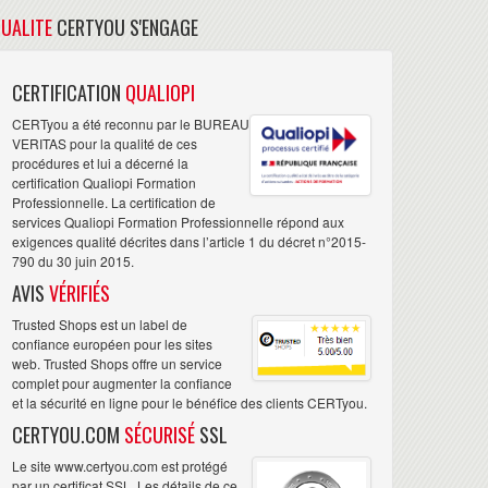
UALITE
CERTYOU S'ENGAGE
CERTIFICATION
QUALIOPI
CERTyou a été reconnu par le BUREAU
VERITAS pour la qualité de ces
procédures et lui a décerné la
certification Qualiopi Formation
Professionnelle. La certification de
services Qualiopi Formation Professionnelle répond aux
exigences qualité décrites dans l’article 1 du décret n°2015-
790 du 30 juin 2015.
AVIS
VÉRIFIÉS
Trusted Shops est un label de
confiance européen pour les sites
web. Trusted Shops offre un service
complet pour augmenter la confiance
et la sécurité en ligne pour le bénéfice des clients CERTyou.
CERTYOU.COM
SÉCURISÉ
SSL
Le site www.certyou.com est protégé
par un certificat SSL. Les détails de ce