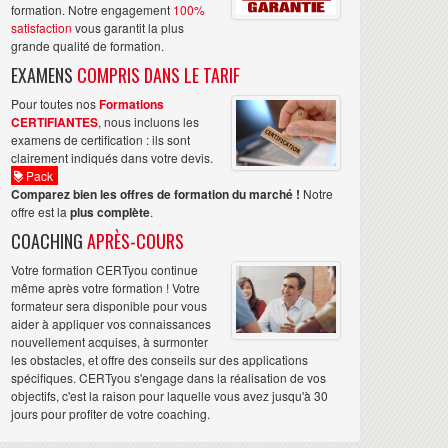
formation. Notre engagement
100%
satisfaction
vous garantit la plus
grande qualité de formation.
EXAMENS
COMPRIS DANS LE TARIF
Pour toutes nos
Formations
CERTIFIANTES
, nous incluons les
examens de certification : ils sont
clairement indiqués dans votre devis.
Pack
Comparez bien les offres de formation du marché !
Notre
offre est la
plus complète
.
COACHING
APRÈS-COURS
Votre formation CERTyou continue
même après votre formation ! Votre
formateur sera disponible pour vous
aider à appliquer vos connaissances
nouvellement acquises, à surmonter
les obstacles, et offre des conseils sur des applications
spécifiques. CERTyou s'engage dans la réalisation de vos
objectifs, c'est la raison pour laquelle vous avez jusqu'à 30
jours pour profiter de votre coaching.