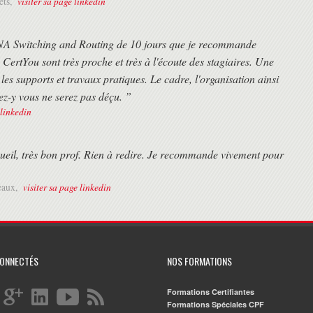
visiter sa page linkedin
ets,
CNA Switching and Routing de 10 jours que je recommande
 CertYou sont très proche et très à l'écoute des stagiaires. Une
les supports et travaux pratiques. Le cadre, l'organisation ainsi
ez-y vous ne serez pas déçu. ”
 linkedin
ueil, très bon prof. Rien à redire. Je recommande vivement pour
visiter sa page linkedin
eaux,
CONNECTÉS
NOS FORMATIONS
Formations Certifiantes
Formations Spéciales CPF