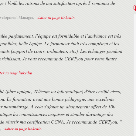
age ! Voilà les raisons de ma satisfaction après 5 semaines de
Q
visiter sa page linkedin
Development Manager,
e parfaitement, l’équipe est formidable et l’ambiance est très
ponibles, belle équipe. Le formateur était très compétent et les
mants (support de cours, ordinateur, etc.). Les échanges pendant
s enrichissant. Je vous recommande CERTyou pour votre future
iter sa page linkedin
é (fibre optique, Télécom ou informatique) d'être certifié cisco,
u. Le formateur avait une bonne pédagogie, une excellente
ur paramétrage. A cela s'ajoute un abonnement offert de 100
atique les connaissances acquises et simuler davantage des
mis de réussir ma certification CCNA. Je recommande CERTyou. ”
visiter sa page linkedin
,