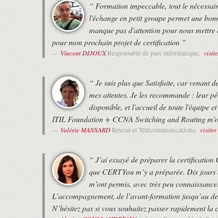
“ Formation impeccable, tout le nécessair
l'échange en petit groupe permet une bonn
manque pas d'attention pour nous mettre 
pour mon prochain projet de certification ”
Vincent DIJOUX
visit
Responsable de parc informatique,
“ Je suis plus que Satisfaite, car venant 
mes attentes. Je les recommande : leur pé
disponible, et l'accueil de toute l'équipe 
ITIL Foundation + CCNA Switching and Routing m'ont 
Valérie MANSARD
visiter
Réseau et Télécommunications,
“ J’ai essayé de préparer la certificatio
que CERTYou m’y a préparée. Dix jours de
m’ont permis, avec très peu connaissances 
L’accompagnement, de l’avant-formation jusqu’au dern
N’hésitez pas si vous souhaitez passer rapidement la 