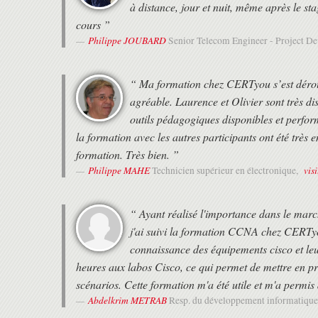
à distance, jour et nuit, même après le st
cours ”
Philippe JOUBARD
Senior Telecom Engineer - Project 
“ Ma formation chez CERTyou s’est déroulé
agréable. Laurence et Olivier sont très dis
outils pédagogiques disponibles et perfor
la formation avec les autres participants ont été trè
formation. Très bien. ”
Philippe MAHE
vis
Technicien supérieur en électronique,
“ Ayant réalisé l'importance dans le march
j'ai suivi la formation CCNA chez CERTyo
connaissance des équipements cisco et le
heures aux labos Cisco, ce qui permet de mettre en pr
scénarios. Cette formation m'a été utile et m'a per
Abdelkrim METRAB
Resp. du développement informatique