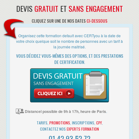
(heure de Paris)
DEVIS
GRATUIT
ET
SANS ENGAGEMENT
- en Alternance, c'est à dire à la carte entre le présentiel et le
distanciel. Cette solution est très appréciée des franciliens pour
CLIQUEZ SUR UNE DE NOS DATES
CI-DESSOUS
s'adapter à leurs contraintes.
DEROULEMENT
Organisez cette formation default avec CERTyou à la date de
votre choix quelque soit le nombre de personnes avec un tarif à
• Les horaires de fin de journée sont adaptés en fonction des
la journée maitrisé.
horaires des trains ou des avions des différents participants.
• Une attestation de suivi de formation vous sera remise en fin de
VOUS DÉCIDEZ VOUS-MÊMES DES OPTIONS, ET DES PRESTATIONS
formation.
DE CERTIFICATION.
• Cette formation est organisée pour un maximum de 14 participants.
Distancel possible de 9h à 17h, heure de Paris
.
TARIFS,
PROMOTIONS
, INSCRIPTIONS,
CPF
,
CONTACTEZ NOS
EXPERTS FORMATION
01 42 93 52 72