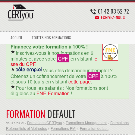
01 42 93 52 72
ECRIVEZ-NOUS
ACCUEIL
TOUTES NOS FORMATIONS
Financez votre formation à 100% !
Inscrivez-vous à nos formations en 2
CPF
minutes et avec votre
en visitant
le
site du CPF
.
Vous êtes demandeur d'emploi ?
CPF
Obtenez un cofinancement de votre
à 100%
et sous 10 jours en visitant
cette page
.
Pour tous les salariés : Nos formations sont
éligibles au
FNE-Formation
!
FORMATION
DEFAULT
Formations CERTyou
Formations Management
Formations
Vous êtes ici >
>
>
Référentiels et Méthodes
Formations PMI
Formation default
>
>