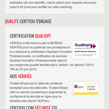
réalisation de vos objectifs, c'est la raison pour laquelle vous avez
jusqu'à 30 jours pour profiter de votre coaching.
QUALITE
CERTYOU S'ENGAGE
CERTIFICATION
QUALIOPI
CERTyou a été reconnu par le BUREAU
VERITAS pour la qualité de ces procédures et
lui a décerné la certification Qualiopi Formation
Professionnelle. La certification de services
Qualiopi Formation Professionnelle répond
aux exigences qualité décrites dans l’article 1 du décret n°2015-
790 du 30 juin 2015.
AVIS
VÉRIFIÉS
Trusted Shops est un label de confiance
européen pour les sites web. Trusted Shops
offre un service complet pour augmenter la
confiance et la sécurité en ligne pour le
bénéfice des clients CERTyou.
CERTYOU.COM
SÉCURISÉ
SSL