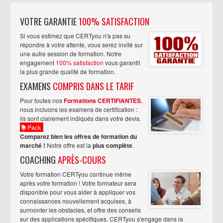
VOTRE GARANTIE
100% SATISFACTION
Si vous estimez que CERTyou n'a pas su
répondre à votre attente, vous serez invité sur
une autre session de formation. Notre
engagement
100% satisfaction
vous garantit
la plus grande qualité de formation.
EXAMENS
COMPRIS DANS LE TARIF
Pour toutes nos
Formations CERTIFIANTES
,
nous incluons les examens de certification :
ils sont clairement indiqués dans votre devis.
Pack
Comparez bien les offres de formation du
marché !
Notre offre est la
plus complète
.
COACHING
APRÈS-COURS
Votre formation CERTyou continue même
après votre formation ! Votre formateur sera
disponible pour vous aider à appliquer vos
connaissances nouvellement acquises, à
surmonter les obstacles, et offre des conseils
sur des applications spécifiques. CERTyou s'engage dans la