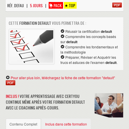
RÉF. DEFAU |
5 JOURS
|
PACK
TOP
CETTE
FORMATION DEFAULT
VOUS PERMETTRA DE :
Réussir la certification
default
Comprendre les concepts basés
sur
default
Comprendre les fondamentaux et
la méthodologie
Préparer, Réviser et Acquérir les
trucs et astuces de l'examen
default
.
Pour aller plus loin, téléchargez la fiche de cette formation "default"
INCLUS !
VOTRE APPRENTISSAGE AVEC CERTYOU
CONTINUE MÊME APRÈS VOTRE FORMATION DEFAULT
AVEC LE COACHING APRÈS-COURS.
Contenu Complet
Inclus dans cette formation