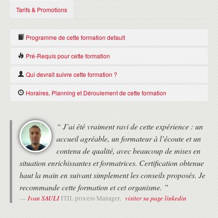
Tarifs & Promotions
Programme de cette formation default
Nous consulter
Pré-Requis pour cette formation
Il n'y a pas de Pré-requis pour suivre cette formation default.
Qui devrait suivre cette formation ?
Toute personne désireuse de réussir la certification default
Horaires, Planning et Déroulement de cette formation
HORAIRES
“ J’ai été vraiment ravi de cette expérience : un
• Formation de 9h30 à 17h30 le premier jour, puis de 9h à 17h.
accueil agréable, un formateur à l’écoute et un
• Deux pauses de 15 minutes le matin et l'après-midi.
• 1 heure de pause déjeuner
contenu de qualité, avec beaucoup de mises en
situation enrichissantes et formatrices. Certification obtenue
MODALITÉS
haut la main en suivant simplement les conseils proposés. Je
• Formation avec un Expert Formateur (pas de vidéos pré-
recommande cette formation et cet organisme. ”
enregistrées).
Ivan SAULI
visiter sa page linkedin
• Formation organisée au choix du stagiaire :
ITIL process Manager,
- en présentiel au 37 RUE DE LIEGE à PARIS
- en distanciel, en utilisant l'outil Zoom, aux horaires de la formation