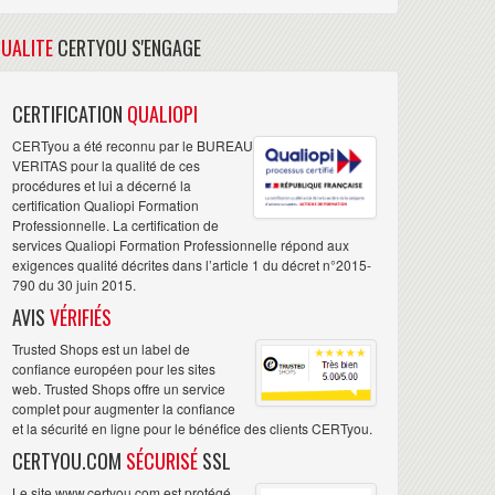
UALITE
CERTYOU S'ENGAGE
CERTIFICATION
QUALIOPI
CERTyou a été reconnu par le BUREAU
VERITAS pour la qualité de ces
procédures et lui a décerné la
certification Qualiopi Formation
Professionnelle. La certification de
services Qualiopi Formation Professionnelle répond aux
exigences qualité décrites dans l’article 1 du décret n°2015-
790 du 30 juin 2015.
AVIS
VÉRIFIÉS
Trusted Shops est un label de
confiance européen pour les sites
web. Trusted Shops offre un service
complet pour augmenter la confiance
et la sécurité en ligne pour le bénéfice des clients CERTyou.
CERTYOU.COM
SÉCURISÉ
SSL
Le site www.certyou.com est protégé