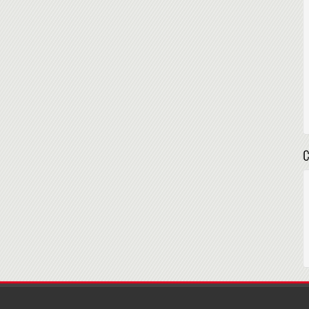
ité intrusion et incendie, météo, pot de fleur, voiture...
iaux
ces neuromorphiques, le positionnement des robots