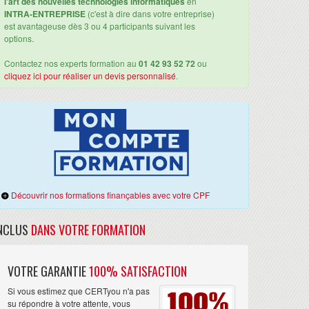
l'art des nouvelles technologies informatiques
en
INTRA-ENTREPRISE
(c'est à dire dans votre entreprise)
est avantageuse dès 3 ou 4 participants suivant les
options.
Contactez nos experts formation au
01 42 93 52 72
ou
cliquez ici pour réaliser un devis personnalisé
.
Découvrir nos formations finançables avec votre CPF
NCLUS
DANS VOTRE FORMATION
VOTRE GARANTIE
100% SATISFACTION
Si vous estimez que CERTyou n'a pas
su répondre à votre attente, vous