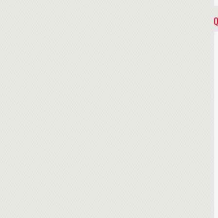
Q
ive
t zéro, virtualisation du poste
'entreprise mobiles
rome, Firefox, Opera, IE
, smartphones et la place du BYOD
PC et les langages de développement
s la 5G, versus LTE