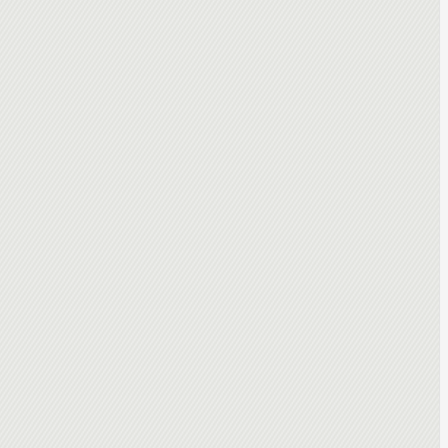
e formation.
ants.
 des applications
 HTTP, DNS, FTP
CloudStack, Eucalyptus
tion