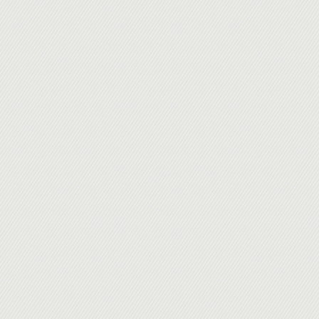
• Une attestation de suivi de formation vous sera remise en fin d
Quel avenir ?
• Cette formation est organisée pour un maximum de 14 particip
La structuration des architectures N-tiers et la "Wébisation"
Le rôle du serveur d'application et ces modes d'affectations
Le rôle du portail du SI et les standards internet : TCP/IP,
EVOLUTION DES LANGAGES
Positionnement de javascript, d'AngularJS et de node.js
La place de JAVA et la norme JEE, l’approche de "Scala"
Les modèles .Net et le langage C#
Le positionnement du PHP, Hack, HHVM
Le langage XML et le rôle des schémas XSD
LE CLOUD NORMES ET OUTILS
Positionnement : cloud privé, cloud public, cloud hybride
Le SaaS : impact et organisation
Les différents modes de distribution, Taas, Paas, Iaas
Le partage et virtualisation du serveur
Les outils potentiels : Openstack, Amazon Web Services, 
Les services du cloud et les modes de gestion et de factura
BIG DATA ET OPEN DATA
Les objectifs et utilisation des données
Le concept et mode de déploiement dans l'entreprise