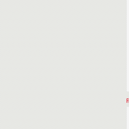
, etc...
g, twitter, monde virtuel
hups, les widgets
F
tilles de contact, Smartwatch
 produit : étiquette (suivi), électronique (gestion d’équipements)
tées, caméras)