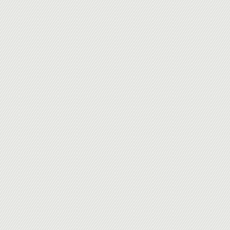
Les éléments du trois V : Volume, Variété, Vitesse
Provenance et structure des données
Les technologies disponibles : MapReduce, Hadoop Pig, H
La structuration des bases "NoSQL"
Les traitements : "In-Memory"
MOBILITÉ ET POSTE UTILISATEUR
La gestion des interfaces : client passif, lourd, léger, riche e
Les MEAP : plateformes de développement d'applications d
Le "responsive web design" et la place des navigateurs Ch
La virtualisation du poste client, ultrabooks, chromebooks
Les différents "devices" smartphone, tablette, tabphone, 
EVOLUTION DES RÉSEAUX
Réseau de WAN-MAN, LAN, PAN, BAN
La montée en puissance des réseaux mobiles de la 4G ver
Positionnement du Bluetooth, Wifi, HSPA et des satellites
La sécurisation VPN - Ipsec et MPLS
L’ENTREPRISE NUMÉRIQUE
Management de l’information
Gestion des connaissances