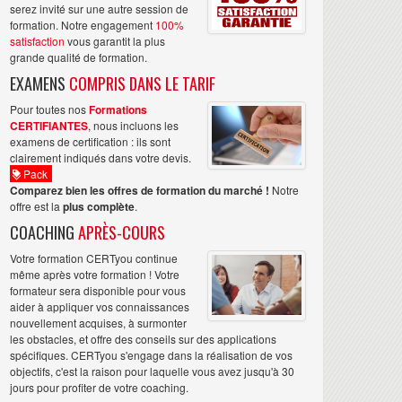
serez invité sur une autre session de
formation. Notre engagement
100%
satisfaction
vous garantit la plus
grande qualité de formation.
EXAMENS
COMPRIS DANS LE TARIF
Pour toutes nos
Formations
CERTIFIANTES
, nous incluons les
examens de certification : ils sont
clairement indiqués dans votre devis.
Pack
Comparez bien les offres de formation du marché !
Notre
offre est la
plus complète
.
COACHING
APRÈS-COURS
Votre formation CERTyou continue
même après votre formation ! Votre
formateur sera disponible pour vous
aider à appliquer vos connaissances
nouvellement acquises, à surmonter
les obstacles, et offre des conseils sur des applications
spécifiques. CERTyou s'engage dans la réalisation de vos
objectifs, c'est la raison pour laquelle vous avez jusqu'à 30
jours pour profiter de votre coaching.