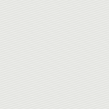
Réseaux sociaux
Intelligence économique /veille/le web sémantique
Gestion des droits
Les documents numériques
La gestion de la dématérialisation
Les éditions numériques
LE PASSAGE DU WEB 2.0 AU WEB 3.0
Passage du mode lecture au mode « lire et écrire »
Perception du web 2.0 et la mutation vers le 3.0
Panorama des réseaux sociaux : Facebook, LinkedIn, Viadeo
Le partage et la maîtrise de l’information, flux RSS, wiki, blo
Les impacts sur les utilisateurs et les entreprises
Les spécificités des espaces et outils de partage : les mas
La place de la réalité virtuelle
LES OBJETS CONNECTÉS
Les infrastructures d'intégration
Les objets grand public portés (« wearable ») Lunettes, len
Les objets « entreprise » : les objets techniques intégrés au
Les objets « grand public » industrialisés (lunettes connec
Positionnement des robots et des drones