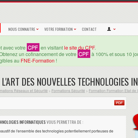
NOUS CONNAITRE
VOTRE FORMATION
CONTACT
CPF
et avec votre
en visitant
le site du CPF
.
CPF
Obtenez un cofinancement de votre
à 100% et sous 10 jou
igibles au
FNE-Formation
!
 L'ART DES NOUVELLES TECHNOLOGIES 
mations Réseaux et Sécurité
Formations Sécurité
Formation Formation Etat de l
>
>
CHNOLOGIES INFORMATIQUES
VOUS PERMETTRA DE :
ustif de l'ensemble des technologies potentiellement porteuses de