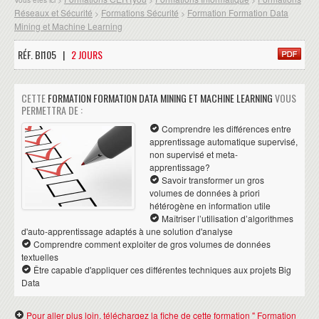
Réseaux et Sécurité
Formations Sécurité
Formation Formation Data
>
>
Mining et Machine Learning
RÉF. BI105 |
2 JOURS
CETTE
FORMATION FORMATION DATA MINING ET MACHINE LEARNING
VOUS
PERMETTRA DE :
Comprendre les différences entre
apprentissage automatique supervisé,
non supervisé et meta-
apprentissage?
Savoir transformer un gros
volumes de données à priori
hétérogène en information utile
Maîtriser l’utilisation d’algorithmes
d'auto-apprentissage adaptés à une solution d'analyse
Comprendre comment exploiter de gros volumes de données
textuelles
Être capable d'appliquer ces différentes techniques aux projets Big
Data
Pour aller plus loin, téléchargez la fiche de cette formation " Formation