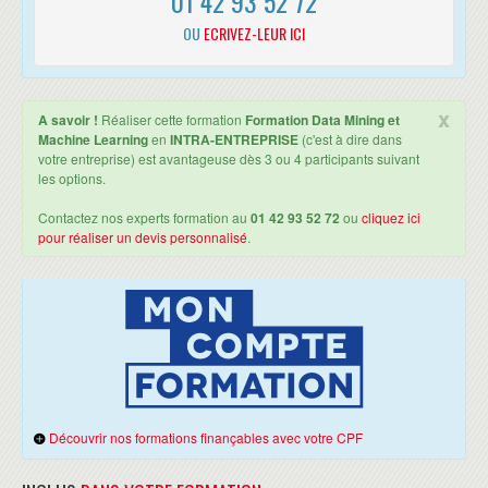
01 42 93 52 72
Analyse statistique de corpus
OU
ECRIVEZ-LEUR ICI
Détection automatique de langues
Noms/Prénoms et détection automatique de genres
Nuage de mots
Table de contingence de mots
x
A savoir !
Réaliser cette formation
Formation Data Mining et
Matrice d’adjacence de mots dans un corpus
Machine Learning
en
INTRA-ENTREPRISE
(c'est à dire dans
Exploration dynamique d’un graphe connexe de mots
votre entreprise) est avantageuse dès 3 ou 4 participants suivant
Analyse de sentiments
les options.
Analyse Sémantique Latente (LSA)
Contactez nos experts formation au
01 42 93 52 72
ou
cliquez ici
BIG DATA
pour réaliser un devis personnalisé
.
Gestion de gros volumes de données
Découvrir nos formations finançables avec votre CPF