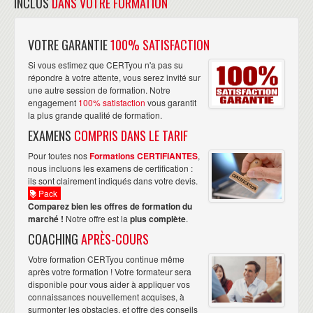
INCLUS
DANS VOTRE FORMATION
VOTRE GARANTIE
100% SATISFACTION
Si vous estimez que CERTyou n'a pas su
répondre à votre attente, vous serez invité sur
une autre session de formation. Notre
engagement
100% satisfaction
vous garantit
la plus grande qualité de formation.
EXAMENS
COMPRIS DANS LE TARIF
Pour toutes nos
Formations CERTIFIANTES
,
nous incluons les examens de certification :
ils sont clairement indiqués dans votre devis.
Pack
Comparez bien les offres de formation du
marché !
Notre offre est la
plus complète
.
COACHING
APRÈS-COURS
Votre formation CERTyou continue même
après votre formation ! Votre formateur sera
disponible pour vous aider à appliquer vos
connaissances nouvellement acquises, à
surmonter les obstacles, et offre des conseils