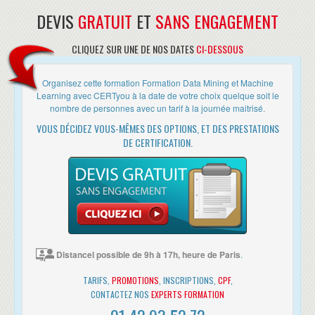
Analyse en composantes principales
(heure de Paris)
DEVIS
GRATUIT
ET
SANS ENGAGEMENT
Analyse d'affinité
- en Alternance, c'est à dire à la carte entre le présentiel et le
Agglomération hiérarchique et dendrogrammes
distanciel. Cette solution est très appréciée des franciliens pour
CLIQUEZ SUR UNE DE NOS DATES
CI-DESSOUS
Bagging de dendrogrammes (bootstrop aggregating)
s'adapter à leurs contraintes.
Positionnement multidimensionnel
DEROULEMENT
K-means
Organisez cette formation Formation Data Mining et Machine
SVM (Support Vector Machines)
Learning avec CERTyou à la date de votre choix quelque soit le
• Les horaires de fin de journée sont adaptés en fonction des
nombre de personnes avec un tarif à la journée maitrisé.
horaires des trains ou des avions des différents participants.
MACHINE LEARNING
• Une attestation de suivi de formation vous sera remise en fin de
VOUS DÉCIDEZ VOUS-MÊMES DES OPTIONS, ET DES PRESTATIONS
Régression logistique binaire
formation.
DE CERTIFICATION.
GLM
• Cette formation est organisée pour un maximum de 14 participants.
One-R (technique de règle unique de regroupement)
Regroupement ID-3
Liste de décision
Regroupement par régression d’arbres (CRT)
Arbres aléatoires (CRT bootstrap)
K plus proches voisins (K-NN)
Classification bayésienne naïve
Distancel possible de 9h à 17h, heure de Paris
.
Détections automatiques d’interactions par le chi-2 (CHAID)
Analyse discriminante linéaire et quadratique (LDA/QDA)
TARIFS,
PROMOTIONS
, INSCRIPTIONS,
CPF
,
Réseaux de neurones
CONTACTEZ NOS
EXPERTS FORMATION
TEXT MINING