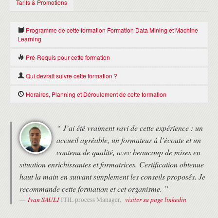
Tarifs & Promotions
Programme de cette formation Formation Data Mining et Machine
Learning
Pré-Requis pour cette formation
INTRODUCTION
Connaître l’utilité du Data Mining et les problématiques du Big
Qui devrait suivre cette formation ?
Data Mining vs Big Data
Data dans le ciblage économique
Data Mining vs Machine Learning vs Deep Learning
Administrateur système, Gestionnaire réseau et les gestionnaires
Horaires, Planning et Déroulement de cette formation
Apprentissage supervisé vs Apprentissage non supervisé et
responsable de la gestion courante de Proofpoint Protection server
méta-apprentissage
(PPS)
HORAIRES
INGÉNIERIE DE LA DÉCISION
“ J’ai été vraiment ravi de cette expérience : un
• Formation de 9h30 à 17h30 le premier jour, puis de 9h à 17h.
Analyse procédurale hiérarchique
accueil agréable, un formateur à l’écoute et un
• Deux pauses de 15 minutes le matin et l'après-midi.
Problème d’association stable (algorithme de Lloy Shaply)
• 1 heure de pause déjeuner
contenu de qualité, avec beaucoup de mises en
Chaîne de Markov discrète (DTMC)
situation enrichissantes et formatrices. Certification obtenue
Jeu d’entraînement et jeu de test
MODALITÉS
SÉLECTION D’INSTANCES
haut la main en suivant simplement les conseils proposés. Je
• Formation avec un Expert Formateur (pas de vidéos pré-
Échantillonnage balancé
recommande cette formation et cet organisme. ”
enregistrées).
Échantillonnage stratifié (probabilité non égales)
Ivan SAULI
visiter sa page linkedin
• Formation organisée au choix du stagiaire :
ITIL process Manager,
DATA MINING (FOUILLE DE DONNÉES)
- en présentiel au 37 RUE DE LIEGE à PARIS
- en distanciel, en utilisant l'outil Zoom, aux horaires de la formation