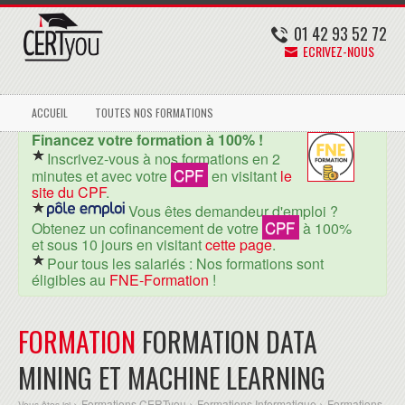
01 42 93 52 72
ECRIVEZ-NOUS
ACCUEIL
TOUTES NOS FORMATIONS
Financez votre formation à 100% !
Inscrivez-vous à nos formations en 2
CPF
minutes et avec votre
en visitant
le
site du CPF
.
Vous êtes demandeur d'emploi ?
CPF
Obtenez un cofinancement de votre
à 100%
et sous 10 jours en visitant
cette page
.
Pour tous les salariés : Nos formations sont
éligibles au
FNE-Formation
!
FORMATION
FORMATION DATA
MINING ET MACHINE LEARNING
Formations CERTyou
Formations Informatique
Formations
Vous êtes ici >
>
>