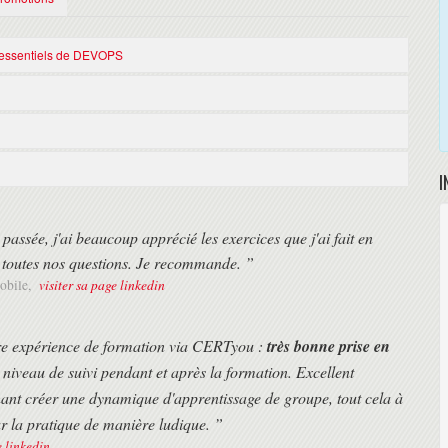
s essentiels de DEVOPS
gile (Scrum) et des valeurs de l'Agilité est très fortement
ers impliqués dans la conception ou l'amélioration des process IT, aux
I
es parties prenantes de process IT.
passée, j'ai beaucoup apprécié les exercices que j'ai fait en
 toutes nos questions. Je recommande. ”
visiter sa page linkedin
obile,
re expérience de formation via CERTyou :
très bonne prise en
strées).
 niveau de suivi pendant et après la formation. Excellent
hant créer une dynamique d'apprentissage de groupe, tout cela à
ation (heure de Paris)
distanciel. Cette solution est très appréciée des franciliens pour s'adapter
ar la pratique de manière ludique. ”
e linkedin