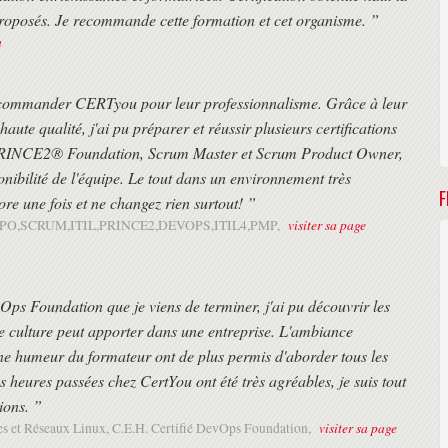
proposés. Je recommande cette formation et cet organisme. ”
n
ecommander CERTyou pour leur professionnalisme. Grâce à leur
haute qualité, j'ai pu préparer et réussir plusieurs certifications
PRINCE2® Foundation, Scrum Master et Scrum Product Owner,
ibilité de l'équipe. Le tout dans un environnement très
F
re une fois et ne changez rien surtout! ”
visiter sa page
PSPO,SCRUM,ITIL,PRINCE2,DEVOPS,ITIL4,PMP,
evOps Foundation que je viens de terminer, j'ai pu découvrir les
e culture peut apporter dans une entreprise. L'ambiance
onne humeur du formateur ont de plus permis d'aborder tous les
les heures passées chez CertYou ont été très agréables, je suis tout
ions. ”
visiter sa page
es et Réseaux Linux, C.E.H. Certifié DevOps Foundation,