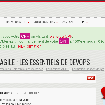
NOUS CONNAITRE
VOTRE FORMATION
CONTACT
CPF
et avec votre
en visitant
le site du CPF
.
CPF
Obtenez un cofinancement de votre
à 100% et sous 10 jou
igibles au
FNE-Formation
!
AGILE : LES ESSENTIELS DE DEVOPS
rmations Référentiels et Méthodes
Formations AGILE
Formation Gestion de pro
>
>
E DEVOPS
VOUS PERMETTRA DE :
t le vocabulaire DevOps
DevOps pour l'entreprise