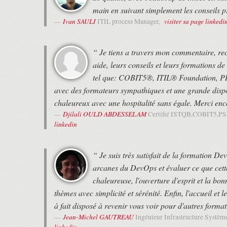
main en suivant simplement les conseils 
Ivan SAULI
visiter sa page linkedi
ITIL process Manager,
“ Je tiens a travers mon commentaire, r
aide, leurs conseils et leurs formations de 
tel que: COBIT5®, ITIL® Foundation, 
avec des formateurs sympathiques et une grande dispon
chaleureux avec une hospitalité sans égale. Merci enco
Djilali OULD ABDESSELAM
Certifié ISTQB,COBIT5,
linkedin
“ Je suis très satisfait de la formation D
arcanes du DevOps et évaluer ce que cett
chaleureuse, l'ouverture d'esprit et la b
thèmes avec simplicité et sérénité. Enfin, l'accueil et 
à fait disposé à revenir vous voir pour d'autres format
Jean-Michel GAUTREAU
Ingénieur Infrastructure Systèm
linkedin