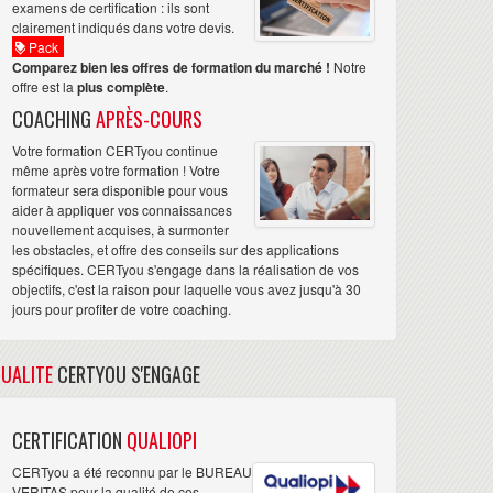
examens de certification : ils sont
clairement indiqués dans votre devis.
Pack
Comparez bien les offres de formation du marché !
Notre
offre est la
plus complète
.
COACHING
APRÈS-COURS
Votre formation CERTyou continue
même après votre formation ! Votre
formateur sera disponible pour vous
aider à appliquer vos connaissances
nouvellement acquises, à surmonter
les obstacles, et offre des conseils sur des applications
spécifiques. CERTyou s'engage dans la réalisation de vos
objectifs, c'est la raison pour laquelle vous avez jusqu'à 30
jours pour profiter de votre coaching.
UALITE
CERTYOU S'ENGAGE
CERTIFICATION
QUALIOPI
CERTyou a été reconnu par le BUREAU
VERITAS pour la qualité de ces