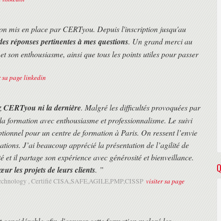
tion mis en place par CERTyou. Depuis l'inscription jusqu'au
aires des trains ou des avions des différents participants.
e formation.
des réponses pertinentes à mes questions
. Un grand merci au
ants.
et son enthousiasme, ainsi que tous les points utiles pour passer
r sa page linkedin
ez CERTyou ni la dernière
. Malgré les difficultés provoquées par
la formation avec enthousiasme et professionnalisme. Le suivi
ptionnel pour un centre de formation à Paris. On ressent l’envie
ications. J’ai beaucoup apprécié la présentation de l’agilité de
et il partage son expérience avec générosité et bienveillance.
Q
r les projets de leurs clients
. ”
visiter sa page
Technology , Certifié CISA,SAFE,AGILE,PMP,CISSP
t considérable afin d'assurer cette formation malgré les