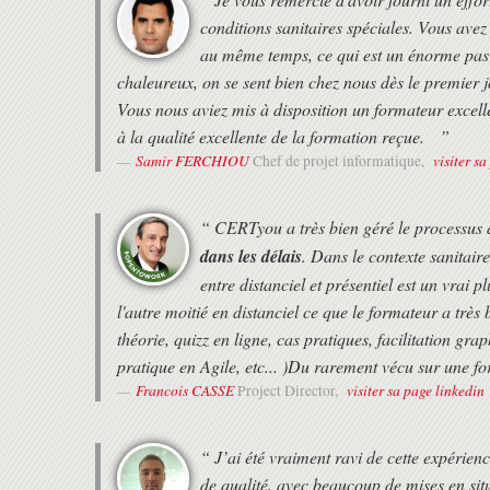
Mise en route
Défis, risques et facteurs clés de réussite
conditions sanitaires spéciales. Vous avez
Mesurer le succès de DevOps
au même temps, ce qui est un énorme pas 
SOURCES D'INFORMATION ADDITIONNELLES
chaleureux, on se sent bien chez nous dès le premier j
Vous nous aviez mis à disposition un formateur excell
Sujets d'examen
Exemples d'examen
à la qualité excellente de la formation reçue. ”
Samir FERCHIOU
visiter s
Chef de projet informatique,
“ CERTyou a très bien géré le processus d
dans les délais
. Dans le contexte sanitaire
entre distanciel et présentiel est un vrai p
l'autre moitié en distanciel ce que le formateur a très
théorie, quizz en ligne, cas pratiques, facilitation gr
pratique en Agile, etc... )Du rarement vécu sur une fo
Francois CASSE
visiter sa page linkedin
Project Director,
“ J’ai été vraiment ravi de cette expérien
de qualité, avec beaucoup de mises en situ