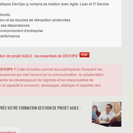
atiques DevOps (y compris sa relation avec Agile, Lean et IT Service
liorés
n et les boucles de rétroaction améliorées
et ses dépendances
nvironnement d'entreprise
e performance
estion de projet AGILE : les essentiels de DEVOPS"
e DEVOPS ?
Cette formation permet aux participants d'acquérir les
sionnel qui met l'accent sur la communication, la collaboration,
ail entre les développeurs de logiciels et les responsables de
r la capacité à concevoir, développer, déployer et exploiter des
ÈS VOTRE FORMATION GESTION DE PROJET AGILE :
Promotions