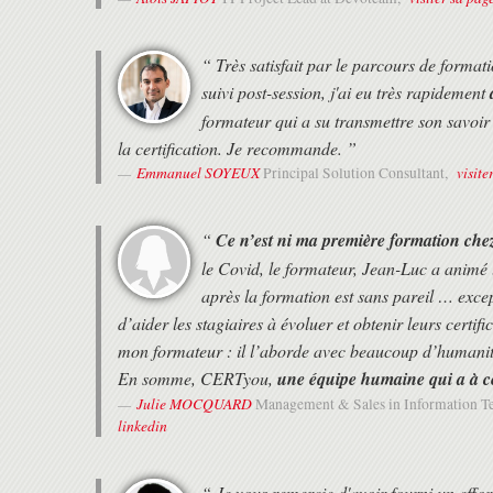
DevOps et Lean
DevOps et la gestion des services IT (ITSM)
DEROULEMENT
CULTURE DEVOPS
“ Très satisfait par le parcours de forma
• Les horaires de fin de journée sont adaptés en fonction des hor
Caractéristiques de la culture DevOps
• Une attestation de suivi de formation vous sera remise en fin d
suivi post-session, j'ai eu très rapidement
• Cette formation est organisée pour un maximum de 14 particip
CONSIDÉRATIONS ORGANISATIONNELLES POUR DEVOPS
formateur qui a su transmettre son savoir 
la certification. Je recommande. ”
Intervenants DevOps
Rôles DevOps
Emmanuel SOYEUX
visite
Principal Solution Consultant,
Les équipes DevOps
LES PRATIQUES DEVOPS
“
Ce n’est ni ma première formation ch
Amélioration continue
le Covid, le formateur, Jean-Luc a animé 
Théorie des Contraintes
Les 3 voies DevOps
après la formation est sans pareil … exce
Agile et les méthodes Lean
d’aider les stagiaires à évoluer et obtenir leurs certif
Pratiques ITSM
mon formateur : il l’aborde avec beaucoup d’humanité 
DEVOPS ET L'AUTOMATISATION
En somme, CERTyou,
une équipe humaine qui a à cœu
Pratiques d'automatisation DevOps
Julie MOCQUARD
Management & Sales in Information 
Catégories d'outils DevOps
linkedin
La chaîne d'outils DevOps?
ADOPTER UNE CULTURE DEVOPS
“ Je vous remercie d'avoir fourni un effor