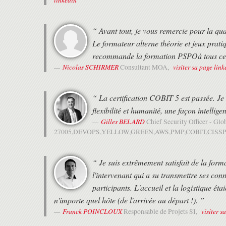
“ Avant tout, je vous remercie pour la qua
Le formateur alterne théorie et jeux pratiq
recommande la formation PSPOà tous ceux
Nicolas SCHIRMER
visiter sa page link
Consultant MOA,
“ La certification COBIT 5 est passée. J
flexibilité et humanité, une façon intellige
Gilles BELARD
Chief Security Officer - Glo
27005,DEVOPS,YELLOW,GREEN,AWS,PMP,COBIT,CISSP
“ Je suis extrêmement satisfait de la form
l'intervenant qui a su transmettre ses con
participants. L'accueil et la logistique ét
n'importe quel hôte (de l'arrivée au départ !). ”
Franck POINCLOUX
visiter s
Responsable de Projets SI,