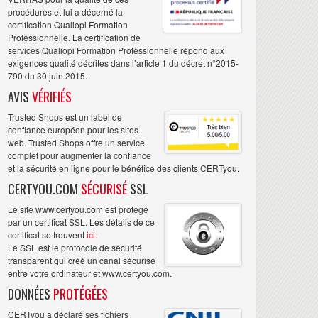
procédures et lui a décerné la
certification Qualiopi Formation
Professionnelle. La certification de
services Qualiopi Formation Professionnelle répond aux
exigences qualité décrites dans l’article 1 du décret n°2015-
790 du 30 juin 2015.
AVIS
VÉRIFIÉS
Trusted Shops est un label de
confiance européen pour les sites
web. Trusted Shops offre un service
complet pour augmenter la confiance
et la sécurité en ligne pour le bénéfice des clients CERTyou.
CERTYOU.COM
SÉCURISÉ
SSL
Le site www.certyou.com est protégé
par un certificat SSL. Les détails de ce
certificat se trouvent
ici
.
Le SSL est le protocole de sécurité
transparent qui créé un canal sécurisé
entre votre ordinateur et www.certyou.com.
DONNÉES
PROTÉGÉES
CERTyou a déclaré ses fichiers