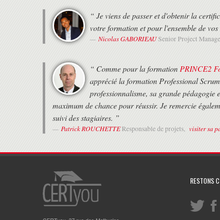
“ Je viens de passer et d'obtenir la cert
votre formation et pour l'ensemble de vos 
Nicolas GABORIEAU
Senior Project Manage
“ Comme pour la formation
PRINCE2 Fou
apprécié la formation Professional Scrum
professionnalisme, sa grande pédagogie et
maximum de chance pour réussir. Je remercie égaleme
suivi des stagiaires. ”
Patrick ROUCHETTE
visiter sa p
Responsable de projets,
RESTONS 