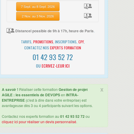
7 Sept. au 8 Sept. 2026
2 Nov. au 3 Nov. 2026
Distancel possible de 9h à 17h, heure de Paris
.
TARIFS,
PROMOTIONS
, INSCRIPTIONS,
CPF
,
CONTACTEZ NOS
EXPERTS FORMATION
01 42 93 52 72
OU
ECRIVEZ-LEUR ICI
x
A savoir !
Réaliser cette formation
Gestion de projet
AGILE : les essentiels de DEVOPS
en
INTRA-
ENTREPRISE
(c'est à dire dans votre entreprise) est
avantageuse dès 3 ou 4 participants suivant les options.
Contactez nos experts formation au
01 42 93 52 72
ou
cliquez ici pour réaliser un devis personnalisé
.