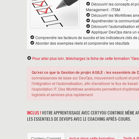
Découvrir les concepts et pr
Management - ITSM
Découvrir les Workflows amé
Appréhender la communicatio
Découvrir l'automatisation 
Appliquer DevOps dans un e
Comprendre les facteurs de succès et les indicateurs clés d
Aborder des exemples réels et comprendre les résultats
Pour aller plus loin, téléchargez la fiche de cette formation "G
Qu'est ce que la Gestion de projet AGILE : les essentiels d
connaissances de base sur DevOps, mouvement culturel et profes
l'intégration et l'automatisation, afin d'améliorer le flux de trav
l'exploitation IT. Des Workflows améliorés permettront d'optimise
logiciels et services plus rapidement.
INCLUS !
VOTRE APPRENTISSAGE AVEC CERTYOU CONTINUE MÊME APR
LES ESSENTIELS DE DEVOPS AVEC LE COACHING APRÈS-COURS.
Contenu Complet
Inclus dans cette formation
Tarifs & 