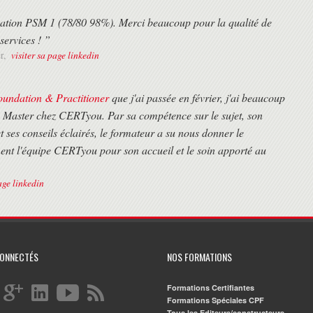
ification PSM 1 (78/80 98%). Merci beaucoup pour la qualité de
services ! ”
visiter sa page linkedin
r,
ndation & Practitioner
que j'ai passée en février, j'ai beaucoup
 Master chez CERTyou. Par sa compétence sur le sujet, son
 ses conseils éclairés, le formateur a su nous donner le
nt l'équipe CERTyou pour son accueil et le soin apporté au
age linkedin
CONNECTÉS
NOS FORMATIONS
Formations Certifiantes
Formations Spéciales CPF
Tous les Editeurs/constructeurs