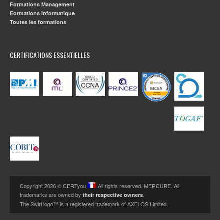
Formations Management
Formations Informatique
“ Ayant déjà réussi 4 certifications grâce
Toutes les formations
aux formations CERTYOU, je recommande
les yeux fermés ce centre de formation
CERTIFICATIONS ESSENTIELLES
unique en son genre car j'y ai trouvé une équipe
toujours à l'écoute, flexible et des formateurs hyper
calés dans leurs domaines respectifs. Je suis plus que
satisfait que j'ai décidé de faire mes 7 formations chez
CertYou, et avec PMI-ACP j'en suis déjà à la 6ème
formation.Chez CertYou, le professionalisme, la
proximité avec les stagiaires pour répondre à leurs
questions ainsi que la disponibilité, sont toujours au
rendez-vous. Merci à toute l'équipe CertYou, je vous
enverrai du monde... ”
Oscar NIYONKURU
visiter sa page
Agile Program Manager,
Copyright 2026 © CERTyou
All rights reserved. MERCURE. All
linkedin
trademarks are owned by
.
their respective owners
The Swirl logo™ is a registered trademark of AXELOS Limited.