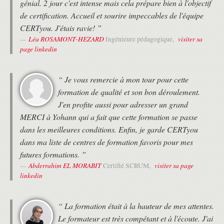
génial. 2 jour c'est intense mais cela prépare bien à l'objectif
de certification. Accueil et sourire impeccables de l'équipe
CERTyou. J'étais ravie! ”
Léa ROSAMONT-HEZARD
visiter sa
Ingénieure pédagogique,
page linkedin
“ Je vous remercie à mon tour pour cette
formation de qualité et son bon déroulement.
J'en profite aussi pour adresser un grand
MERCI à Yohann qui a fait que cette formation se passe
dans les meilleures conditions. Enfin, je garde CERTyou
dans ma liste de centres de formation favoris pour mes
futures formations. ”
Abderrahim EL MORABIT
visiter sa page
Certifié SCRUM,
linkedin
“ La formation était à la hauteur de mes attentes.
Le formateur est très compétant et à l'écoute. J'ai