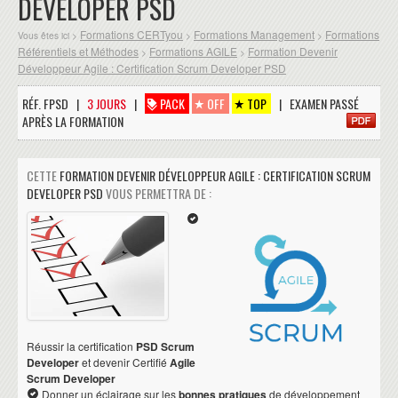
DEVELOPER PSD
Formations CERTyou
Formations Management
Formations
Vous êtes ici >
>
>
Référentiels et Méthodes
Formations AGILE
Formation Devenir
>
>
Développeur Agile : Certification Scrum Developer PSD
RÉF. FPSD |
3 JOURS
|
PACK
OFF
TOP
| EXAMEN PASSÉ
APRÈS LA FORMATION
CETTE
FORMATION DEVENIR DÉVELOPPEUR AGILE : CERTIFICATION SCRUM
DEVELOPER PSD
VOUS PERMETTRA DE :
Réussir la certification
PSD Scrum
Developer
et devenir Certifié
Agile
Scrum Developer
Donner un éclairage sur les
bonnes pratiques
de développement