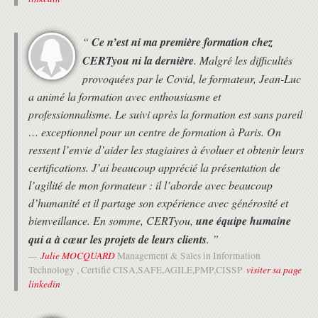
le participant.
Cet examen de certification PSD de Scrum.org consiste en un
QCM de 80 questions. Durée de l'examen : 60 minutes. Score à
“
Ce n’est ni ma première formation chez
atteindre : 85% de bonnes réponses.
Cet examen n'est disponible qu'en langue anglaise.
CERTyou ni la dernière
. Malgré les difficultés
provoquées par le Covid, le formateur, Jean-Luc
a animé la formation avec enthousiasme et
professionnalisme. Le suivi après la formation est sans pareil
… exceptionnel pour un centre de formation à Paris. On
ressent l’envie d’aider les stagiaires à évoluer et obtenir leurs
certifications. J’ai beaucoup apprécié la présentation de
l’agilité de mon formateur : il l’aborde avec beaucoup
d’humanité et il partage son expérience avec générosité et
bienveillance. En somme, CERTyou,
une équipe humaine
qui a à cœur les projets de leurs clients
. ”
Julie MOCQUARD
Management & Sales in Information
visiter sa page
Technology , Certifié CISA,SAFE,AGILE,PMP,CISSP
linkedin