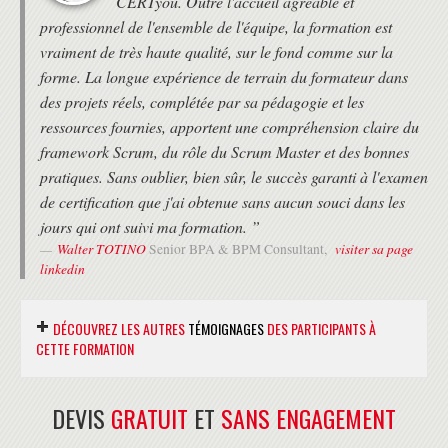
CERTyou. Outre l'accueil agréable et
professionnel de l'ensemble de l'équipe, la formation est
vraiment de très haute qualité, sur le fond comme sur la
forme. La longue expérience de terrain du formateur dans
des projets réels, complétée par sa pédagogie et les
ressources fournies, apportent une compréhension claire du
framework Scrum, du rôle du Scrum Master et des bonnes
pratiques. Sans oublier, bien sûr, le succès garanti à l'examen
de certification que j'ai obtenue sans aucun souci dans les
jours qui ont suivi ma formation. ”
Walter TOTINO
visiter sa page
Senior BPA & BPM Consultant,
linkedin
DÉCOUVREZ LES AUTRES
TÉMOIGNAGES
DES PARTICIPANTS À
CETTE FORMATION
DEVIS
GRATUIT
ET
SANS ENGAGEMENT
“ Je viens de réussir l'examen PSM1! Je
remercie CertYOU pour la qualité de ses