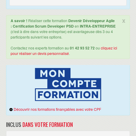
changements sur les comptes de formation, le tout
devient enfin réel au moment de la formation
x
A savoir !
Réaliser cette formation
Devenir Développeur Agile
proprement dite avec un accueil parfait et un
: Certification Scrum Developer PSD
en
INTRA-ENTREPRISE
accompagnement de tous les instants, plein de petites
(c'est à dire dans votre entreprise) est avantageuse dès 3 ou 4
participants suivant les options.
attentions sympathiques. Je ne pourrai donc que
recommander de travailler avec eux, fruit du mélange
Contactez nos experts formation au
01 42 93 52 72
ou
cliquez ici
entre professionnalisme et humain. Merci à vous :-) ”
pour réaliser un devis personnalisé
.
Dorothée SICARD
Performance and Continuous
visiter sa page linkedin
Improvement Officer,
“ Je recommande CERTyou ! J’ai suivi les
formations ITIL Foundation et SCRUM
PSPO et je n’ai pas été déçu ! En
commençant par l’accueil : Chaleureux et souriant , on
Découvrir nos formations finançables avec votre CPF
est toute de suite mis dans l’ambiance positive et
sereine. Les locaux sont propres, fonctionnels et
INCLUS
DANS VOTRE FORMATION
confortables. Les interlocuteurs possèdent un niveau de