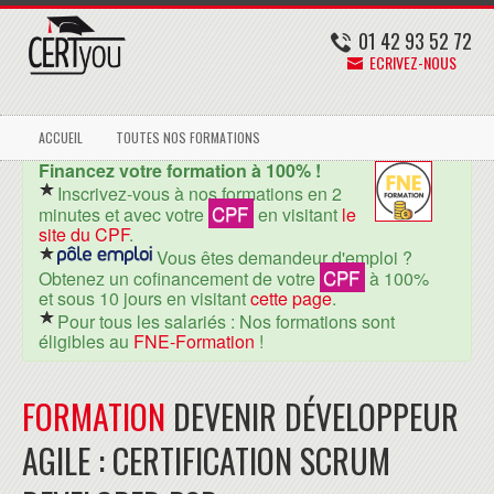
01 42 93 52 72
ECRIVEZ-NOUS
ACCUEIL
TOUTES NOS FORMATIONS
Financez votre formation à 100% !
Inscrivez-vous à nos formations en 2
CPF
minutes et avec votre
en visitant
le
site du CPF
.
Vous êtes demandeur d'emploi ?
CPF
Obtenez un cofinancement de votre
à 100%
et sous 10 jours en visitant
cette page
.
Pour tous les salariés : Nos formations sont
éligibles au
FNE-Formation
!
FORMATION
DEVENIR DÉVELOPPEUR
AGILE : CERTIFICATION SCRUM