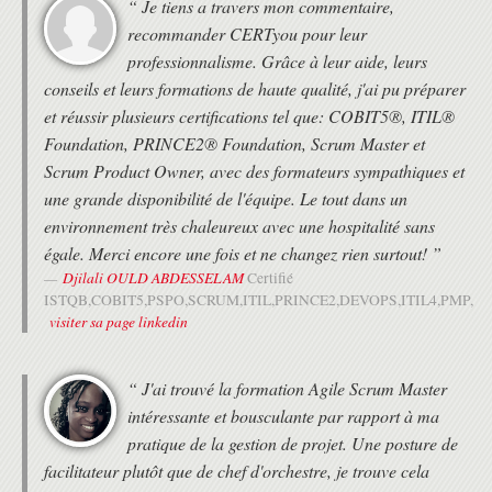
“ Je tiens a travers mon commentaire,
recommander CERTyou pour leur
professionnalisme. Grâce à leur aide, leurs
conseils et leurs formations de haute qualité, j'ai pu préparer
et réussir plusieurs certifications tel que: COBIT5®, ITIL®
Foundation, PRINCE2® Foundation, Scrum Master et
Scrum Product Owner, avec des formateurs sympathiques et
une grande disponibilité de l'équipe. Le tout dans un
environnement très chaleureux avec une hospitalité sans
égale. Merci encore une fois et ne changez rien surtout! ”
Djilali OULD ABDESSELAM
Certifié
ISTQB,COBIT5,PSPO,SCRUM,ITIL,PRINCE2,DEVOPS,ITIL4,PMP,
visiter sa page linkedin
“ J'ai trouvé la formation Agile Scrum Master
intéressante et bousculante par rapport à ma
pratique de la gestion de projet. Une posture de
facilitateur plutôt que de chef d'orchestre, je trouve cela