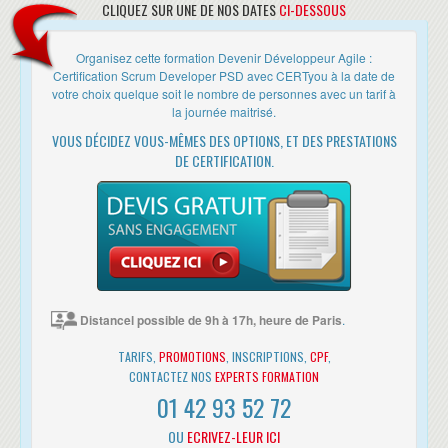
CLIQUEZ SUR UNE DE NOS DATES
CI-DESSOUS
formations. Les formateurs sont
expérimentés et maîtrisent complètement leur sujet. La
Organisez cette formation Devenir Développeur Agile :
qualité des supports est excellente et la préparation aux
Certification Scrum Developer PSD avec CERTyou à la date de
certifications est parfaite. A noter aussi l’accueil
votre choix quelque soit le nombre de personnes avec un tarif à
la journée maitrisé.
chaleureux de l’encadrement administratif sans oublier
VOUS DÉCIDEZ VOUS-MÊMES DES OPTIONS, ET DES PRESTATIONS
les superbes locaux. Merci à l’équipe CertYOU. ”
DE CERTIFICATION.
Clément SABANADZE
visiter sa page
IT Project Manager,
linkedin
“ CERTyou, un organisme certificateur,
spécialisé en Informatique et Management
qui mérite bien son statut de leader ! Bien
Distancel possible de 9h à 17h, heure de Paris
.
au-delà de leur très bon choix de formateur et de la
qualité des contenus, les membres de CERTyou placent
TARIFS,
PROMOTIONS
, INSCRIPTIONS,
CPF
,
la formation continue dans un cadre idéal pour le
CONTACTEZ NOS
EXPERTS FORMATION
développement de tous. A l'écoute de notre besoin,
01 42 93 52 72
proposant les solutions les mieux adaptées à celui-ci,
OU
ECRIVEZ-LEUR ICI
intégrant celui-ci dans le contexte actuel des