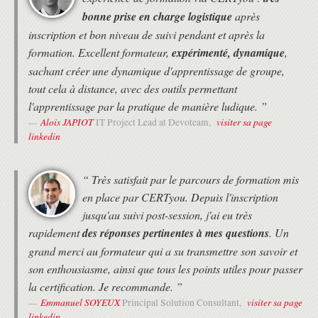
- en Alternance, c'est à dire à la carte entre le présentiel et le
MISE EN OEUVRE DES MEILLEURES PRATIQUES
bonne prise en charge logistique
après
distanciel. Cette solution est très appréciée des franciliens pour
inscription et bon niveau de suivi pendant et après la
s'adapter à leurs contraintes.
Travail d'équipe
Behaviour Driven Development (BDD)
formation. Excellent formateur,
expérimenté, dynamique
,
DEROULEMENT
Coding Dojo (la méthode Randori sera privilégiée)
sachant créer une dynamique d'apprentissage de groupe,
Architecture émergente
• Les horaires de fin de journée sont adaptés en fonction des
tout cela à distance, avec des outils permettant
Développement logiciel (méthodologie SOLID, Craftmanship )
horaires des trains ou des avions des différents participants.
l'apprentissage par la pratique de manière ludique. ”
Intégration Continue
• Une attestation de suivi de formation vous sera remise en fin de
Développement piloté par les tests (TDD, ATDD)
formation.
Alois JAPIOT
visiter sa page
IT Project Lead at Devoteam,
• Cette formation est organisée pour un maximum de 14 participants.
Test d'acceptation
linkedin
Surmonter les obstacles
PRÉPARATION À LA CERTIFICATION SCRUM
“ Très satisfait par le parcours de formation mis
DEVELOPER
en place par CERTyou. Depuis l'inscription
Les conseils pour passer l'examen
jusqu'au suivi post-session, j'ai eu très
PSD de Scrum.org
rapidement
des réponses pertinentes à mes questions
. Un
Révisions pour l'examen PSD de
Scrum.org et examens blancs
grand merci au formateur qui a su transmettre son savoir et
Passage de l'examen PSD de
son enthousiasme, ainsi que tous les points utiles pour passer
Scrum.org après la formation et les
la certification. Je recommande. ”
révisions personnelles.
Emmanuel SOYEUX
visiter sa page
Principal Solution Consultant,
Cet examen sera passé en ligne à la date à l'heure que choisira
linkedin