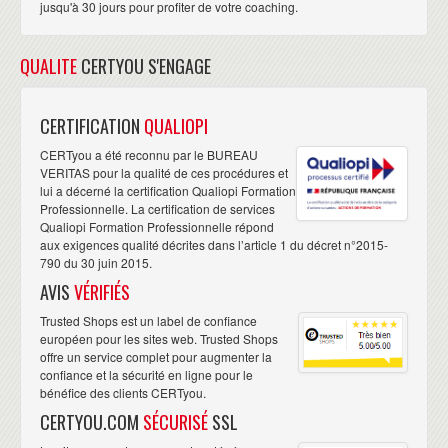
linkedin
jusqu'à 30 jours pour profiter de votre coaching.
“ Je souhaite vous faire part de ma très
QUALITE
CERTYOU S'ENGAGE
grande satisfaction concernant la formation
réussir la certification au PMP. Les locaux,
CERTIFICATION
QUALIOPI
l'accueil du personnel, ainsi que l'accompagnement des
CERTyou a été reconnu par le BUREAU
responsables commerciaux, constituent un cadre
VERITAS pour la qualité de ces procédures et
propice à la reussite de mon projet. Le formateur a
lui a décerné la certification Qualiopi Formation
Professionnelle. La certification de services
dispensé une session de Haute Qualité. ”
Qualiopi Formation Professionnelle répond
Jérôme MEAS
visiter sa page
Senior Project Manager,
aux exigences qualité décrites dans l’article 1 du décret n°2015-
linkedin
790 du 30 juin 2015.
AVIS
VÉRIFIÉS
“ Je recommande CERTyou pour leur
Trusted Shops est un label de confiance
professionnalisme et leur traitement
européen pour les sites web. Trusted Shops
offre un service complet pour augmenter la
personnalisé des dossiers. Grâce à leur
confiance et la sécurité en ligne pour le
aide, leurs conseils et leurs formations de haute qualité,
bénéfice des clients CERTyou.
j'ai pu préparer et réussir en l'espace de seulement 3
CERTYOU.COM
SÉCURISÉ
SSL
mois les certifications CBAP®, ITIL® Foundation et