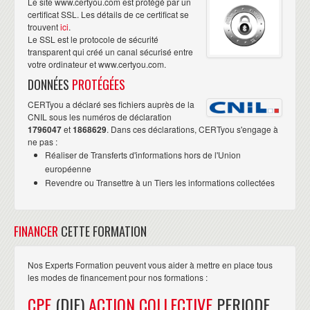
Le site www.certyou.com est protégé par un
Practitioner, PRINCE2® Foundation et Practitioner,
certificat SSL. Les détails de ce certificat se
trouvent
ici
.
Scrum Master et Scrum Product Owner. A noter
Le SSL est le protocole de sécurité
également un accueil chaleureux, des formateurs
transparent qui créé un canal sécurisé entre
sympathiques et une grande disponibilité de l'équipe ! ”
votre ordinateur et www.certyou.com.
Christophe TALLON
Chef de Projet / Maîtrise d’Ouvrage -
DONNÉES
PROTÉGÉES
visiter sa page linkedin
Domaine Finance,
CERTyou a déclaré ses fichiers auprès de la
CNIL sous les numéros de déclaration
1796047
et
1868629
. Dans ces déclarations, CERTyou s'engage à
“ C’est ma 3eme formation avec CERTyou
ne pas :
et je dois avouer qu’à chaque fois, le
Réaliser de Transferts d'informations hors de l'Union
constat est le même : l’accueil est
européenne
Revendre ou Transettre à un Tiers les informations collectées
fantastique, la communication est vraiment simple avec
les équipes de CERTyou et les préparations aux
diverses certifications sont excellentes. Elles sont à
FINANCER
CETTE FORMATION
chaque fois dispensées par des consultants vraiment
expérimentés et référents dans leur spécialité. Tous les
Nos Experts Formation peuvent vous aider à mettre en place tous
ingrédients sont donc réunis pour se préparer au mieux
les modes de financement pour nos formations :
aux certifications. Je recommande vivement CERTyou
CPF
(DIF)
ACTION COLLECTIVE
PERIODE
pour vos diverses formations certifiantes ou non. ”