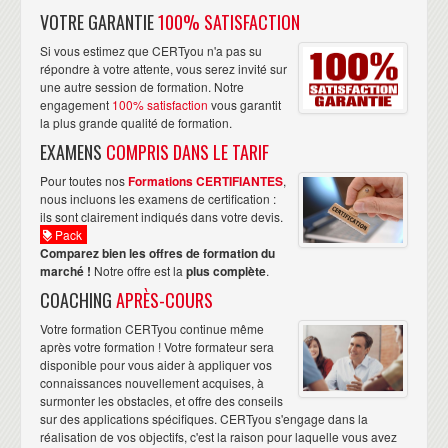
service élevé. Le formateur maitrise son sujet et ne
VOTRE GARANTIE
100% SATISFACTION
tombe pas dans le piège du tout théorique et illustre
Si vous estimez que CERTyou n'a pas su
parfaitement ses propos avec des exemples pratiques
répondre à votre attente, vous serez invité sur
liés au quotidien. Le niveau de formation est élevée. Les
une autre session de formation. Notre
révisions et l’examen se passent dans de bonnes
engagement
100% satisfaction
vous garantit
la plus grande qualité de formation.
conditions. Je me suis senti vraiment détendu et c’est
EXAMENS
COMPRIS DANS LE TARIF
important avant une session de formation intense.
CERTyou : une équipe d’authentiques professionnels.
Pour toutes nos
Formations CERTIFIANTES
,
nous incluons les examens de certification :
Je projette de suivre d’autres certifications et c’est
ils sont clairement indiqués dans votre devis.
CERTyou que je choisirai pour m’accompagner. ”
Pack
Vincent JEAN
visiter
Responsable projets dématerialisation,
Comparez bien les offres de formation du
sa page linkedin
marché !
Notre offre est la
plus complète
.
COACHING
APRÈS-COURS
Votre formation CERTyou continue même
“ Excellente formation avec un formateur
après votre formation ! Votre formateur sera
très compétent. Pour mes prochaines
disponible pour vous aider à appliquer vos
formations et certifications, je recommande
connaissances nouvellement acquises, à
surmonter les obstacles, et offre des conseils
CERTyou sans hésitation ! ”
sur des applications spécifiques. CERTyou s'engage dans la
Marc TANG
visiter sa page
Ingénieur IAM PKI SSO,
réalisation de vos objectifs, c'est la raison pour laquelle vous avez