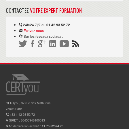
CONTACTEZ
VOTRE EXPERT FORMATION
24h/24 7j/7 au
01 42 93 52 72
Ecrivez nous
Sur les reseaux sociaux :
CERTyou, 37 rue des Mathurins
75008 Paris
+33 1 42 93 52 72
SIRET : 80450946100013
N° déclaration activité :
11 75 52524 75