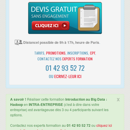
HIVE
Sqoop, Flum
NoSQL
HBASE
PIG
Spark
Conclusion
Distancel possible de 9h à 17h, heure de Paris
.
TARIFS,
PROMOTIONS
, INSCRIPTIONS,
CPF
,
CONTACTEZ NOS
EXPERTS FORMATION
01 42 93 52 72
OU
ECRIVEZ-LEUR ICI
x
A savoir !
Réaliser cette formation
Introduction au Big Data :
Hadoop
en
INTRA-ENTREPRISE
(c'est à dire dans votre
entreprise) est avantageuse dès 3 ou 4 participants suivant les
options.
Contactez nos experts formation au
01 42 93 52 72
ou
cliquez ici