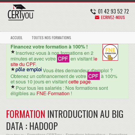
01 42 93 52 72
ECRIVEZ-NOUS
ACCUEIL
TOUTES NOS FORMATIONS
Financez votre formation à 100% !
Inscrivez-vous à nos formations en 2
CPF
minutes et avec votre
en visitant
le
site du CPF
.
Vous êtes demandeur d'emploi ?
CPF
Obtenez un cofinancement de votre
à 100%
et sous 10 jours en visitant
cette page
.
Pour tous les salariés : Nos formations sont
éligibles au
FNE-Formation
!
FORMATION
INTRODUCTION AU BIG
DATA : HADOOP
Formations CERTyou
Formations Informatique
Formations
Vous êtes ici >
>
>