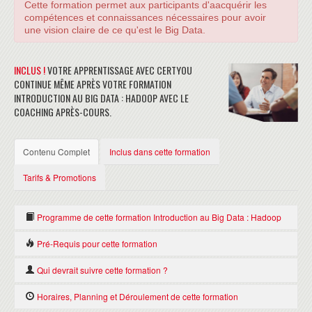
Cette formation permet aux participants d'aacquérir les
compétences et connaissances nécessaires pour avoir
une vision claire de ce qu'est le Big Data.
INCLUS !
VOTRE APPRENTISSAGE AVEC CERTYOU
CONTINUE MÊME APRÈS VOTRE FORMATION
INTRODUCTION AU BIG DATA : HADOOP AVEC LE
COACHING APRÈS-COURS.
Contenu Complet
Inclus dans cette formation
Tarifs & Promotions
Programme de cette formation Introduction au Big Data : Hadoop
Pré-Requis pour cette formation
INTRODUCTION
Qui devrait suivre cette formation ?
Aucun
Les objectifs et les attentes de la formation
De la donnée au Big Data
Cette formation s'adresse à toute personne qui est
Horaires, Planning et Déroulement de cette formation
PRÉSENTATION DU BIG DATA
intéressée par avoir une vue d'ensemble du Big Data.