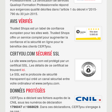
Professionnelle. La certification de services
Qualiopi Formation Professionnelle répond
aux exigences qualité décrites dans l’article 1 du décret n°2015-
790 du 30 juin 2015.
AVIS
VÉRIFIÉS
Trusted Shops est un label de confiance
européen pour les sites web. Trusted Shops
offre un service complet pour augmenter la
confiance et la sécurité en ligne pour le
bénéfice des clients CERTyou.
CERTYOU.COM
SÉCURISÉ
SSL
Le site www.certyou.com est protégé par un
certificat SSL. Les détails de ce certificat se
trouvent
ici
.
Le SSL est le protocole de sécurité
transparent qui créé un canal sécurisé entre
votre ordinateur et www.certyou.com.
DONNÉES
PROTÉGÉES
CERTyou a déclaré ses fichiers auprès de la
CNIL sous les numéros de déclaration
1796047
et
1868629
. Dans ces déclarations, CERTyou s'engage à
ne pas :