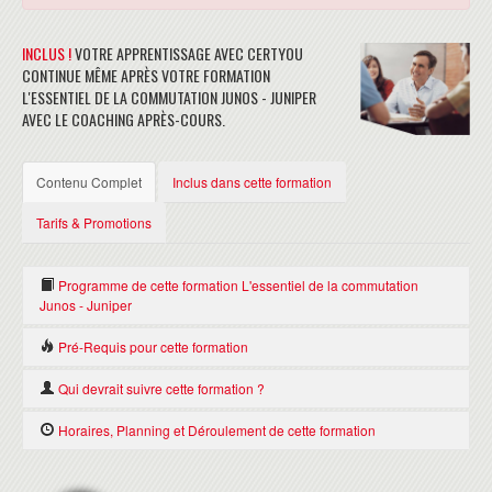
INCLUS !
VOTRE APPRENTISSAGE AVEC CERTYOU
CONTINUE MÊME APRÈS VOTRE FORMATION
L'ESSENTIEL DE LA COMMUTATION JUNOS - JUNIPER
AVEC LE COACHING APRÈS-COURS.
Contenu Complet
Inclus dans cette formation
Tarifs & Promotions
Programme de cette formation L'essentiel de la commutation
Junos - Juniper
Introduction
Pré-Requis pour cette formation
COMMUTATION DE NIVEAU 2
Avoir suivi les formations JuniperIntroduction à Junos (IJOS) et Junos
Qui devrait suivre cette formation ?
Routing Essentials (JRE) ou posséder les connaissances
Les bases de la commutation Ethernet
équivalentes.
Terminologie et concepts
Cette formation s'adresse aux ingénieurs et administrateurs réseaux
Horaires, Planning et Déroulement de cette formation
Vue d'ensemble des plates-formes de commutation
responsables de la configuration et de la maintenance des switches
Mettre en oeuvre la commutation de niveau 2
EX Series.
HORAIRES