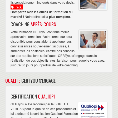
ils sont clairement indiqués dans votre devis.
Pack
Comparez bien les offres de formation du
marché !
Notre offre est la
plus complète
.
COACHING
APRÈS-COURS
Votre formation CERTyou continue même
après votre formation ! Votre formateur sera
disponible pour vous aider à appliquer vos
connaissances nouvellement acquises, à
surmonter les obstacles, et offre des conseils
sur des applications spécifiques. CERTyou s'engage dans la
réalisation de vos objectifs, c'est la raison pour laquelle vous avez
jusqu'à 30 jours pour profiter de votre coaching.
QUALITE
CERTYOU S'ENGAGE
CERTIFICATION
QUALIOPI
CERTyou a été reconnu par le BUREAU
VERITAS pour la qualité de ces procédures et
lui a décerné la certification Qualiopi Formation