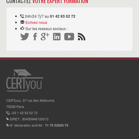
CONTACTEZ
VOTRE EXPERT FORMATION
24h/24 7j/7 au
01 42 93 52 72
Ecrivez nous
Sur les reseaux sociaux :
CERTyou, 37 rue des Mathurins
75008 Paris
+33 1 42 93 52 72
SIRET : 80450946100013
N° déclaration activité :
11 75 52524 75