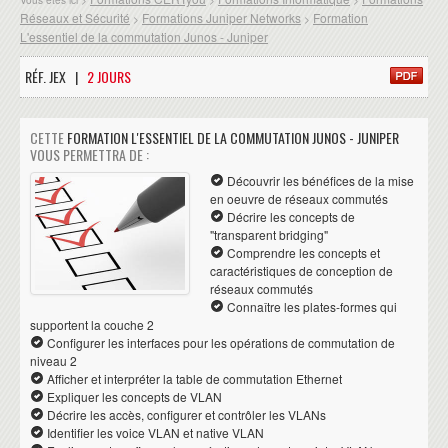
Réseaux et Sécurité
Formations Juniper Networks
Formation
>
>
L'essentiel de la commutation Junos - Juniper
RÉF. JEX |
2 JOURS
CETTE
FORMATION L'ESSENTIEL DE LA COMMUTATION JUNOS - JUNIPER
VOUS PERMETTRA DE :
Découvrir les bénéfices de la mise
en oeuvre de réseaux commutés
Décrire les concepts de
"transparent bridging"
Comprendre les concepts et
caractéristiques de conception de
réseaux commutés
Connaître les plates-formes qui
supportent la couche 2
Configurer les interfaces pour les opérations de commutation de
niveau 2
Afficher et interpréter la table de commutation Ethernet
Expliquer les concepts de VLAN
Décrire les accès, configurer et contrôler les VLANs
Identifier les voice VLAN et native VLAN