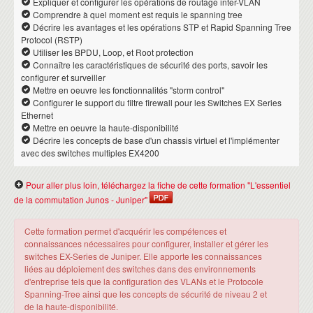
Expliquer et configurer les opérations de routage inter-VLAN
Comprendre à quel moment est requis le spanning tree
Décrire les avantages et les opérations STP et Rapid Spanning Tree
Protocol (RSTP)
Utiliser les BPDU, Loop, et Root protection
Connaître les caractéristiques de sécurité des ports, savoir les
configurer et surveiller
Mettre en oeuvre les fonctionnalités "storm control"
Configurer le support du filtre firewall pour les Switches EX Series
Ethernet
Mettre en oeuvre la haute-disponibilité
Décrire les concepts de base d'un chassis virtuel et l'implémenter
avec des switches multiples EX4200
Pour aller plus loin, téléchargez la fiche de cette formation "L'essentiel
de la commutation Junos - Juniper"
Cette formation permet d'acquérir les compétences et
connaissances nécessaires pour configurer, installer et gérer les
switches EX-Series de Juniper. Elle apporte les connaissances
liées au déploiement des switches dans des environnements
d'entreprise tels que la configuration des VLANs et le Protocole
Spanning-Tree ainsi que les concepts de sécurité de niveau 2 et
de la haute-disponibilité.