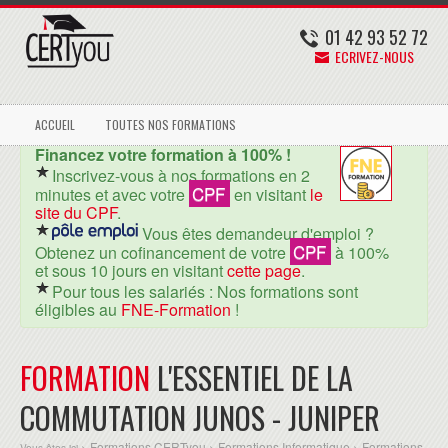
01 42 93 52 72
ECRIVEZ-NOUS
ACCUEIL
TOUTES NOS FORMATIONS
Financez votre formation à 100% !
Inscrivez-vous à nos formations en 2
CPF
minutes et avec votre
en visitant
le
site du CPF
.
Vous êtes demandeur d'emploi ?
CPF
Obtenez un cofinancement de votre
à 100%
et sous 10 jours en visitant
cette page
.
Pour tous les salariés : Nos formations sont
éligibles au
FNE-Formation
!
FORMATION
L'ESSENTIEL DE LA
COMMUTATION JUNOS - JUNIPER
Formations CERTyou
Formations Informatique
Formations
Vous êtes ici >
>
>