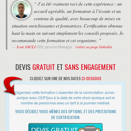
RÉSEAUX VIRTUELS (VLANS)
“ J’ai été vraiment ravi de cette expérience : un
• Formation de 9h30 à 17h30 le premier jour, puis de 9h à 17h.
Vue d'ensemble des VLANs
accueil agréable, un formateur à l’écoute et un
• Deux pauses de 15 minutes le matin et l'après-midi.
Configurer et contrôler les VLANs
• 1 heure de pause déjeuner
contenu de qualité, avec beaucoup de mises en
VLAN Voix
situation enrichissantes et formatrices. Certification obtenue
VLAN Natif
MODALITÉS
Interfaces routées de type VLAN
haut la main en suivant simplement les conseils proposés. Je
• Formation avec un Expert Formateur (pas de vidéos pré-
PROTOCOLE SPANNING TREE
recommande cette formation et cet organisme. ”
enregistrées).
Ivan SAULI
visiter sa page linkedin
• Formation organisée au choix du stagiaire :
ITIL process Manager,
Présentation
- en présentiel au 37 RUE DE LIEGE à PARIS
Configurer STP et RSTP
- en distanciel, en utilisant l'outil Zoom, aux horaires de la formation
Caractéristiques de protection : Bridge Protocol Data Unit (BPDU),
(heure de Paris)
DEVIS
GRATUIT
ET
SANS ENGAGEMENT
Loop et Root Protection
- en Alternance, c'est à dire à la carte entre le présentiel et le
SÉCURITÉ DES PORTS
distanciel. Cette solution est très appréciée des franciliens pour
CLIQUEZ SUR UNE DE NOS DATES
CI-DESSOUS
s'adapter à leurs contraintes.
Limitation MAC
DHCP Snooping
DEROULEMENT
Dynamic ARP Inspection (DAI)
Organisez cette formation L'essentiel de la commutation Junos -
IP Source Guard
Juniper avec CERTyou à la date de votre choix quelque soit le
• Les horaires de fin de journée sont adaptés en fonction des
nombre de personnes avec un tarif à la journée maitrisé.
horaires des trains ou des avions des différents participants.
SÉCURITÉ ET FILTRES FIREWALL
• Une attestation de suivi de formation vous sera remise en fin de
VOUS DÉCIDEZ VOUS-MÊMES DES OPTIONS, ET DES PRESTATIONS
Storm Control
formation.
DE CERTIFICATION.
Filtres Firewall
• Cette formation est organisée pour un maximum de 14 participants.
HAUTE-DISPONIBILITÉ