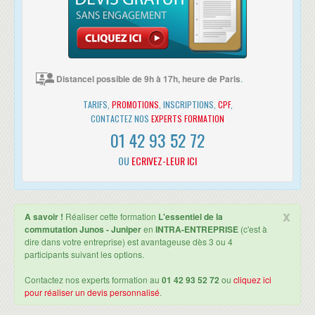
Vue d'ensemble
Agrégation de liens
Redundant Trunk Groups
Configurer LAGs et RTG
Virtual Chassis
Configurer et contrôler un Virtual Chassis
Distancel possible de 9h à 17h, heure de Paris
.
TARIFS,
PROMOTIONS
, INSCRIPTIONS,
CPF
,
CONTACTEZ NOS
EXPERTS FORMATION
01 42 93 52 72
OU
ECRIVEZ-LEUR ICI
x
A savoir !
Réaliser cette formation
L'essentiel de la
commutation Junos - Juniper
en
INTRA-ENTREPRISE
(c'est à
dire dans votre entreprise) est avantageuse dès 3 ou 4
participants suivant les options.
Contactez nos experts formation au
01 42 93 52 72
ou
cliquez ici
pour réaliser un devis personnalisé
.