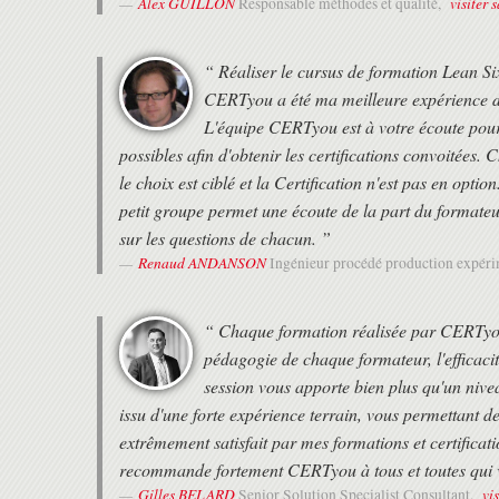
Alex GUILLON
visiter 
Responsable méthodes et qualité,
“ Réaliser le cursus de formation Lean S
CERTyou a été ma meilleure expérience de
L'équipe CERTyou est à votre écoute pour 
possibles afin d'obtenir les certifications convoitées
le choix est ciblé et la Certification n'est pas en op
petit groupe permet une écoute de la part du formateu
sur les questions de chacun. ”
Renaud ANDANSON
Ingénieur procédé production expér
“ Chaque formation réalisée par CERTyou e
pédagogie de chaque formateur, l'efficacit
session vous apporte bien plus qu'un niv
issu d'une forte expérience terrain, vous permettant de 
extrêmement satisfait par mes formations et certificatio
recommande fortement CERTyou à tous et toutes qui ve
Gilles BELARD
vi
Senior Solution Specialist Consultant,