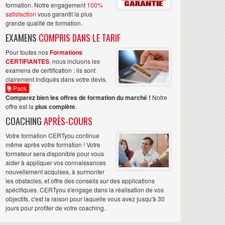
formation. Notre engagement
100%
satisfaction
vous garantit la plus
grande qualité de formation.
EXAMENS
COMPRIS DANS LE TARIF
Pour toutes nos
Formations
CERTIFIANTES
, nous incluons les
examens de certification : ils sont
clairement indiqués dans votre devis.
Pack
Comparez bien les offres de formation du marché !
Notre
offre est la
plus complète
.
COACHING
APRÈS-COURS
Votre formation CERTyou continue
même après votre formation ! Votre
formateur sera disponible pour vous
aider à appliquer vos connaissances
nouvellement acquises, à surmonter
les obstacles, et offre des conseils sur des applications
spécifiques. CERTyou s'engage dans la réalisation de vos
objectifs, c'est la raison pour laquelle vous avez jusqu'à 30
jours pour profiter de votre coaching.