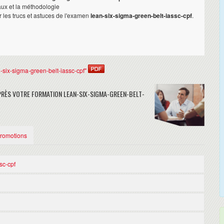
ux et la méthodologie
r les trucs et astuces de l'examen
lean-six-sigma-green-belt-iassc-cpf
.
an-six-sigma-green-belt-iassc-cpf"
RÈS VOTRE FORMATION LEAN-SIX-SIGMA-GREEN-BELT-
Promotions
sc-cpf
igma-green-belt-iassc-cpf.
gma-green-belt-iassc-cpf