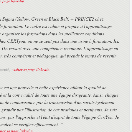
sa page linkedin
ix Sigma (Yellow, Green et Black Belt) + PRINCE2 chez
 formation. Le cadre est calme et propice à l'apprentissage.
organiser les formations dans les meilleures conditions
. Chez CERTyou, on ne se sent pas dans une usine à formation. Ici,
tion. On ressort avec une compétence reconnue. L'apprentissage en
r, très compétent et pédagogue, qui prends le temps de revenir
visiter sa page linkedin
imenté,
st une nouvelle et belle expérience alliant la qualité de
é et la convivialité de toute une équipe dirigeante. Ainsi, chaque
eau de connaissance par la transmission d'un savoir également
grandir par l'illustration de cas pratiques et pertinents. Je suis
ns, par l'approche et l'état d'esprit de toute l'équipe CertYou. Je
ulent se certifier efficacement. ”
siter sa page linkedin