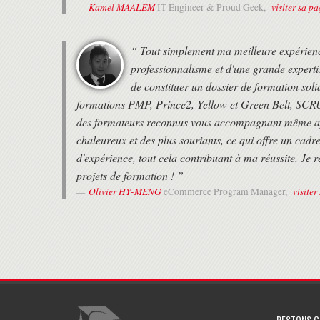
Kamel MAALEM
visiter sa p
IT Engineer & Proud Geek,
“ Tout simplement ma meilleure expérien
professionnalisme et d'une grande experti
de constituer un dossier de formation soli
formations PMP, Prince2, Yellow et Green Belt, SCRU
des formateurs reconnus vous accompagnant même aprè
chaleureux et des plus souriants, ce qui offre un cadr
d'expérience, tout cela contribuant à ma réussite. 
projets de formation ! ”
Olivier HY-MENG
visiter
eCommerce Program Manager,
RESTONS 