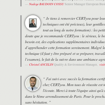
Nadege BAUDOIN COSSU
Senior Manager European Busi
“ Je tiens à remercier CERTyou pour leur r
techniques ont été précieux), leur gentill
tout au long de notre formation) : les peti
doute que je recommande CERTyou : le sérieux, le bon
besoin est, des explications supplémentaires individue
d’appréhender cette formation sereinement. Malgré le
technique (il faut y être préparé et se préparer, trava
l’examen), le fait de la suivre dans une ambiance agré
Christel ANCELIN
visi
Quality & Environment Manager,
“ J'ai suivi avec succès la formation cert
chez CERTyou. Mon taux de réussite est t
l'écoute. Merci à toute l'équipe ainsi qu
dans le 8ème arrondissement de Paris. Pour le proch
sans hésitation. ”