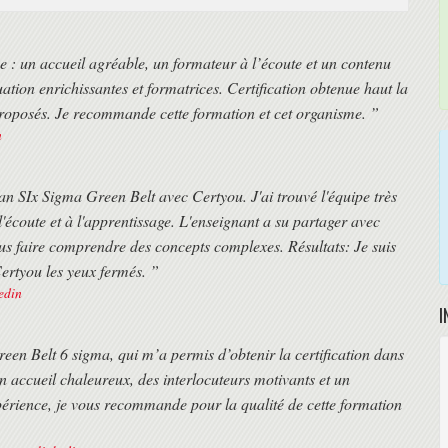
ce : un accueil agréable, un formateur à l’écoute et un contenu
ation enrichissantes et formatrices. Certification obtenue haut la
proposés. Je recommande cette formation et cet organisme. ”
n
strées).
Lean SIx Sigma Green Belt avec Certyou. J'ai trouvé l'équipe très
l'écoute et à l'apprentissage. L'enseignant a su partager avec
ation (heure de Paris)
s faire comprendre des concepts complexes. Résultats: Je suis
distanciel. Cette solution est très appréciée des franciliens pour s'adapter
ertyou les yeux fermés. ”
kedin
I
aires des trains ou des avions des différents participants.
e formation.
en Belt 6 sigma, qui m’a permis d’obtenir la certification dans
ants.
n accueil chaleureux, des interlocuteurs motivants et un
périence, je vous recommande pour la qualité de cette formation