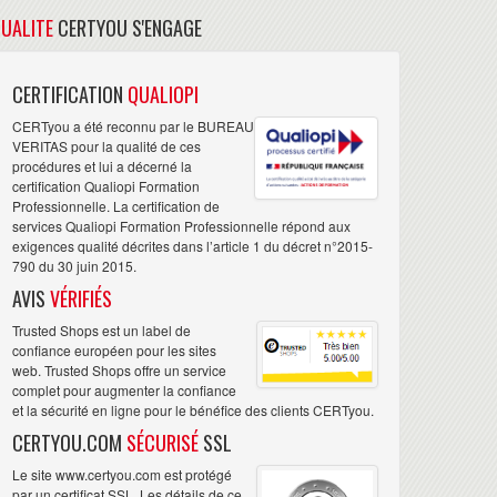
UALITE
CERTYOU S'ENGAGE
CERTIFICATION
QUALIOPI
CERTyou a été reconnu par le BUREAU
VERITAS pour la qualité de ces
procédures et lui a décerné la
certification Qualiopi Formation
Professionnelle. La certification de
services Qualiopi Formation Professionnelle répond aux
exigences qualité décrites dans l’article 1 du décret n°2015-
790 du 30 juin 2015.
AVIS
VÉRIFIÉS
Trusted Shops est un label de
confiance européen pour les sites
web. Trusted Shops offre un service
complet pour augmenter la confiance
et la sécurité en ligne pour le bénéfice des clients CERTyou.
CERTYOU.COM
SÉCURISÉ
SSL
Le site www.certyou.com est protégé
par un certificat SSL. Les détails de ce