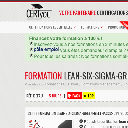
VOTRE PARTENAIRE
CERTIFICATIONS
CERTIFICATIONS ESSENTIELLES
FORMATIONS
PROMOTIONS
Financez votre formation à 100% !
Inscrivez-vous à nos formations en 2 minutes 
Vous êtes demandeur d'emploi ? 
Pour tous les salariés : Nos formations sont él
FORMATION
LEAN-SIX-SIGMA-GR
Formations CERTyou
Formations Management
Fo
Vous êtes ici >
>
>
RÉF. DEFAU |
5 JOURS
|
PACK
TOP
CETTE
FORMATION LEAN-SIX-SIGMA-GREEN-BELT-IASSC-CPF
VOUS
Réussir la certification
lean-
Comprendre les concepts b