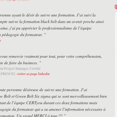
Q
nne ayant le désir de suivre une formation. J’ai suivi la
mpte suivre la formation black belt dans un avenir proche ainsi
aine, j’ai pu apprécier le professionnalisme de l’équipe
la pédagogie du formateur. ”
n
e vous remercie vraiment pour tout, pour votre compréhension,
nte de faire du business. ”
bal Project Manager, Certifié
visiter sa page linkedin
,PRINCE2
e personne désireuse de suivre une formation. J’ai
ow Belt et Green Belt Six sigma qui se sont merveilleusement bien
stant de l’équipe CERTyou durant ces deux formations mais
dagogie du formateur qui a su amener l’information nécessaire à
e formation. Un grand MERCI à tous !!! ”