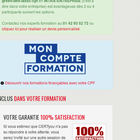
green-belt-iassc-cpf
en
INTRA-ENTREPRISE
(c'est à
dire dans votre entreprise) est avantageuse dès 3 ou 4
participants suivant les options.
Contactez nos experts formation au
01 42 93 52 72
ou
cliquez ici pour réaliser un devis personnalisé
.
Découvrir nos formations finançables avec votre CPF
NCLUS
DANS VOTRE FORMATION
VOTRE GARANTIE
100% SATISFACTION
Si vous estimez que CERTyou n'a pas
su répondre à votre attente, vous
serez invité sur une autre session de