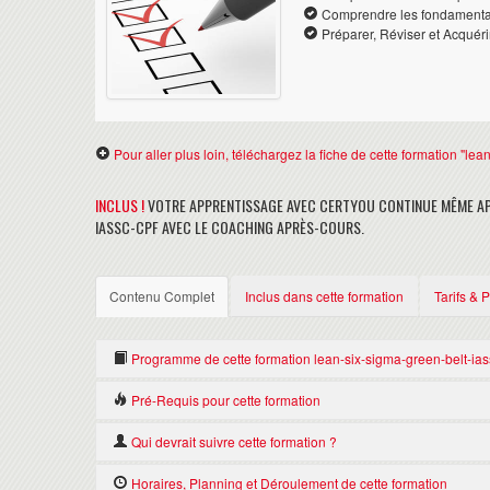
Comprendre les fondamenta
Préparer, Réviser et Acquéri
Pour aller plus loin, téléchargez la fiche de cette formation "le
INCLUS !
VOTRE APPRENTISSAGE AVEC CERTYOU CONTINUE MÊME AP
IASSC-CPF AVEC LE COACHING APRÈS-COURS.
Contenu Complet
Inclus dans cette formation
Tarifs & 
Programme de cette formation lean-six-sigma-green-belt-ias
Nous consulter
Pré-Requis pour cette formation
Il n'y a pas de Pré-requis pour suivre cette formation lean-six-s
Qui devrait suivre cette formation ?
Toute personne désireuse de réussir la certification lean-six-si
Horaires, Planning et Déroulement de cette formation