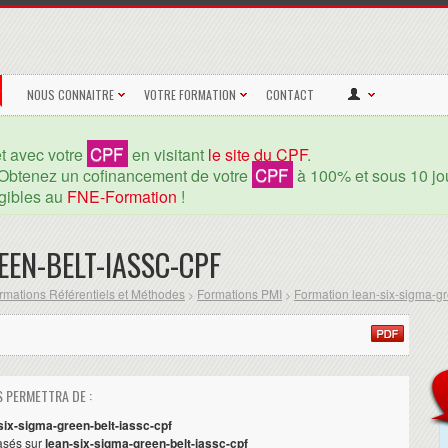
NOUS CONNAITRE
VOTRE FORMATION
CONTACT
CPF
et avec votre
en visitant
le site du CPF
.
CPF
Obtenez un cofinancement de votre
à 100% et sous 10 jou
igibles au
FNE-Formation
!
EEN-BELT-IASSC-CPF
rmations Référentiels et Méthodes
Formations PMI
Formation lean-six-sigma-gr
>
>
 PERMETTRA DE :
six-sigma-green-belt-iassc-cpf
asés sur
lean-six-sigma-green-belt-iassc-cpf