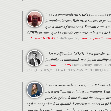
“ Je recommanderai CERTyou à toute perso
formation Green Belt avec succès et je co
que d’autres formations. Durant cette sem
CERTyou ainsi que la grande expertise et le sens de 
Laurent ACOLAS
visiter sa page linkedi
Contrôle qualité,
“ La certification COBIT 5 est passée. J
flexibilité et humanité, une façon intellige
Gilles BELARD
Chief Security Officer - Glo
27005,DEVOPS,YELLOW,GREEN,AWS,PMP,COBIT,CISSP
“ Je recommande vivement CERTyou à tout
personnellement suivi les formations Yell
passées grâce à une écoute de chaque in
également grâce à la qualité d’enseignement et la pé
chacun des participants afin de pouvoir réussir cett