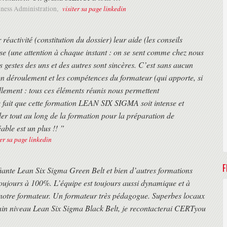
visiter sa page linkedin
ness Administration,
éactivité (constitution du dossier) leur aide (les conseils
esse (une attention à chaque instant : on se sent comme chez nous
ts gestes des uns et des autres sont sincères. C’est sans aucun
 déroulement et les compétences du formateur (qui apporte, si
llement : tous ces éléments réunis nous permettent
 fait que cette formation LEAN SIX SIGMA soit intense et
iller tout au long de la formation pour la préparation de
able est un plus !! ”
ter sa page linkedin
F
ifiante Lean Six Sigma Green Belt et bien d’autres formations
oujours à 100%. L’équipe est toujours aussi dynamique et à
'à notre formateur. Un formateur très pédagogue. Superbes locaux
ain niveau Lean Six Sigma Black Belt, je recontacterai CERTyou