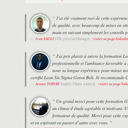
HORAIRES
“ J’ai été vraiment ravi de cette expérien
• Formation de 9h30 à 17h30 le premier jour, puis de 9h à 17h.
de qualité, avec beaucoup de mises en situ
• Deux pauses de 15 minutes le matin et l'après-midi.
• 1 heure de pause déjeuner
main en suivant simplement les conseils 
Ivan SAULI
visiter sa page linkedi
ITIL process Manager,
MODALITÉS
• Formation avec un Expert Formateur (pas de vidéos pré-enregi
• Formation organisée au choix du stagiaire :
“ J'ai pris plaisir à suivre la formation 
- en présentiel au 37 RUE DE LIEGE à PARIS
professionnelle et l'ambiance favorable à 
- en distanciel, en utilisant l'outil Zoom, aux horaires de la form
nous sa longue expérience pour mieux nou
- en Alternance, c'est à dire à la carte entre le présentiel et le 
à leurs contraintes.
certifié Lean Six Sigma Green Belt. Je recommande C
Arsene TOH BI
visiter sa page lin
Supply Chain Analyst,
DEROULEMENT
• Les horaires de fin de journée sont adaptés en fonction des hor
• Une attestation de suivi de formation vous sera remise en fin d
“ Un grand merci pour cette formation Gre
• Cette formation est organisée pour un maximum de 14 particip
un climat d’étude agréable et motivant. U
formateur de qualité. Merci pour cette ex
et en espérant en passer d’autre avec vous. ”