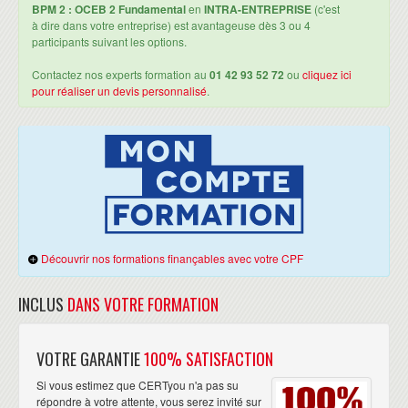
BPM 2 : OCEB 2 Fundamental
en
INTRA-ENTREPRISE
(c'est
QUALITÉ DES PROCESSUS, GOUVERNANCE ET TABLEAU DE BORD
à dire dans votre entreprise) est avantageuse dès 3 ou 4
participants suivant les options.
Référentiels déployés dans les différents secteurs
APQC process qualification framework
Contactez nos experts formation au
01 42 93 52 72
ou
cliquez ici
SCOR (chaine logistique)
pour réaliser un devis personnalisé
.
Value Chain Reference Model
Business Process Maturity Model
Bases de Six-Sigma
Tableaux de bord équilibrés de la performance (Balanced
Scorecards)
COBIT, Bâle II, Sarbanes-Oxley
L'EXAMEN OCEB 2 BPM 2 FUNDAMENTAL
Révisions et Examens blancs
Découvrir nos formations finançables avec votre CPF
Examen blanc dans les conditions réelles de la certification
BPM2
INCLUS
DANS VOTRE FORMATION
Corrections des réponses fausses, argumentation.
Trucs et Astuces pour bien passer et réussir l'examen BPM2
Fundamental.
VOTRE GARANTIE
100% SATISFACTION
Révisions pour l'examen BPM2 du premier au dernier jour.
Présentation des typologies de questions posées à l'examen.
Si vous estimez que CERTyou n'a pas su
Conseils sur l'organisation pendant l'examen.
répondre à votre attente, vous serez invité sur