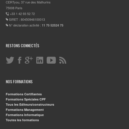
CERTyou, 37 rue des Mathurins
75008 Paris
+33 1 42 93 52 72
SIRET : 80450946100013
N° déclaration activité :
11 75 52524 75
RESTONS CONNECTÉS
NOS FORMATIONS
Formations Certifiantes
Formations Spéciales CPF
Tous les Editeurs/constructeurs
Formations Management
Formations Informatique
Toutes les formations