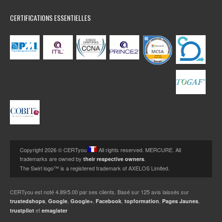
CERTIFICATIONS ESSENTIELLES
Copyright 2026 © CERTyou
All rights reserved. MERCURE. All
trademarks are owned by
.
their respective owners
The Swirl logo™ is a registered trademark of AXELOS Limited.
CERTyou
est noté
4.89
/
5.00
par ses clients. Basé sur
125
avis laissés sur
,
,
,
,
,
,
trustedshops
Google
Google+
Facebook
topformation
Pages Jaunes
et
trustpilot
emagister