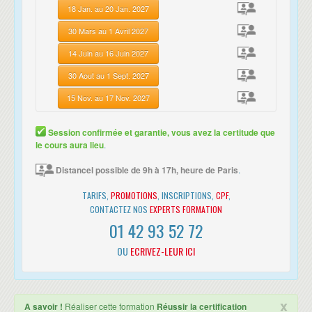
Les fondamentaux du modèle de motivation du business
formation.
18 Jan. au 20 Jan. 2027
(Business Motivational Model)
• Cette formation est organisée pour un maximum de 14 participants.
Vision du business, Mission, buts, objectifs
30 Mars au 1 Avril 2027
Moyens, directives, stratégie, tactique, …
14 Juin au 16 Juin 2027
Aspects du Business Modeling
30 Aout au 1 Sept. 2027
BUSINESS PROCESS : CONCEPTS DE MODÉLISATION
15 Nov. au 17 Nov. 2027
Les fondamentaux du modèle de notation BPMN (Business
Process Modeling Notation)
Les bases du BPMN
Session confirmée et garantie, vous avez la certitude que
Eléments d'un diagramme BPMN
le cours aura lieu
.
Flux de contrôle, flux de messages
Activités et décomposition
Distancel possible de 9h à 17h, heure de Paris
.
Evèvements, gateways, data objects, artifacts, associations
TARIFS,
PROMOTIONS
, INSCRIPTIONS,
CPF
,
Grouper les éléments d'un modèle
CONTACTEZ NOS
EXPERTS FORMATION
Différence entre des flux séquentiels et parallèles
01 42 93 52 72
BUSINESS PROCESS : MODÉLISATION
OU
ECRIVEZ-LEUR ICI
Etude de diagrammes BPMN
Pools, lanes, activités, sous-processus
Fonctions logiques: OR, AND, XOR
Evénements début, fin et timer
x
A savoir !
Réaliser cette formation
Réussir la certification
Evénements intermédiaires