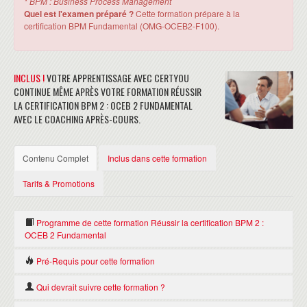
* BPM : Business Process Management
Quel est l'examen préparé ?
Cette formation prépare à la
certification BPM Fundamental (OMG-OCEB2-F100).
INCLUS !
VOTRE APPRENTISSAGE AVEC CERTYOU
CONTINUE MÊME APRÈS VOTRE FORMATION RÉUSSIR
LA CERTIFICATION BPM 2 : OCEB 2 FUNDAMENTAL
AVEC LE COACHING APRÈS-COURS.
Contenu Complet
Inclus dans cette formation
Tarifs & Promotions
Programme de cette formation Réussir la certification BPM 2 :
OCEB 2 Fundamental
Pré-Requis pour cette formation
BUSINESS : OBJECTIFS
Il n'y a pas de Pré-requis pour suivre cette formation Réussir la
Qui devrait suivre cette formation ?
Les bases du business d'un point de vue général
certification BPM 2 : OCEB 2 Fundamental .
Les bases de la stratégie business