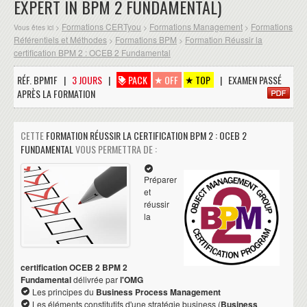
EXPERT IN BPM 2 FUNDAMENTAL)
Formations CERTyou
Formations Management
Formations
Vous êtes ici >
>
>
Référentiels et Méthodes
Formations BPM
Formation Réussir la
>
>
certification BPM 2 : OCEB 2 Fundamental
RÉF. BPM1F |
3 JOURS
|
PACK
OFF
TOP
| EXAMEN PASSÉ
APRÈS LA FORMATION
CETTE
FORMATION RÉUSSIR LA CERTIFICATION BPM 2 : OCEB 2
FUNDAMENTAL
VOUS PERMETTRA DE :
Préparer
et
réussir
la
certification OCEB 2 BPM 2
Fundamental
délivrée par
l'OMG
Les principes du
Business Process Management
Les éléments constitutifs d'une stratégie business (
Business