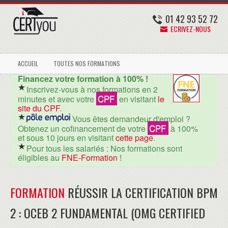
01 42 93 52 72
ECRIVEZ-NOUS
ACCUEIL
TOUTES NOS FORMATIONS
Financez votre formation à 100% !
Inscrivez-vous à nos formations en 2
CPF
minutes et avec votre
en visitant
le
site du CPF
.
Vous êtes demandeur d'emploi ?
CPF
Obtenez un cofinancement de votre
à 100%
et sous 10 jours en visitant
cette page
.
Pour tous les salariés : Nos formations sont
éligibles au
FNE-Formation
!
FORMATION
RÉUSSIR LA CERTIFICATION BPM
2 : OCEB 2 FUNDAMENTAL (OMG CERTIFIED