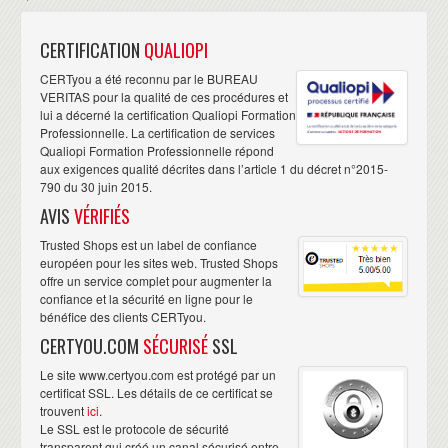
CERTIFICATION
QUALIOPI
CERTyou a été reconnu par le BUREAU
VERITAS pour la qualité de ces procédures et
lui a décerné la certification Qualiopi Formation
Professionnelle. La certification de services
Qualiopi Formation Professionnelle répond
aux exigences qualité décrites dans l’article 1 du décret n°2015-
790 du 30 juin 2015.
AVIS
VÉRIFIÉS
Trusted Shops est un label de confiance
européen pour les sites web. Trusted Shops
offre un service complet pour augmenter la
confiance et la sécurité en ligne pour le
bénéfice des clients CERTyou.
CERTYOU.COM
SÉCURISÉ
SSL
Le site www.certyou.com est protégé par un
certificat SSL. Les détails de ce certificat se
trouvent
ici
.
Le SSL est le protocole de sécurité
transparent qui créé un canal sécurisé entre